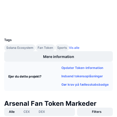
chiliscan.com
Kommende salg
Explorers
Finansieringsrenter
Lær og tjen
Wallets
Kalendere
UCID
11532
ICO-kalender
Tags
Solana Ecosystem
Fan Token
Sports
Vis alle
Begivenhedskalender
Mere information
Opdater Token-information
Indsend tokensoplåsninger
Ejer du dette projekt?
Gør krav på fællesskabsbadge
Arsenal Fan Token Markeder
Alle
CEX
DEX
Filters