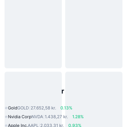
Populære aktiver fra den virkelige
verden
Gold
GOLD
27.652,58 kr.
0.13%
Nvidia Corp
NVDA
1.438,27 kr.
1.28%
Apple Inc.
AAPL
2.033,31 kr.
0.93%