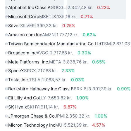
Alphabet Inc Class A
GOOGL
2.342,48 kr.
0.22%
Microsoft Corp
MSFT
3.135,16 kr.
0.71%
Silver
SILVER
399,33 kr.
0.25%
Amazon.com Inc
AMZN
1.777,12 kr.
0.62%
Taiwan Semiconductor Manufacturing Co Ltd
TSM
2.671,03 
Broadcom Inc
AVGO
2.717,68 kr.
0.30%
Meta Platforms, Inc.
META
3.838,76 kr.
0.65%
SpaceX
SPCX
717,68 kr.
2.33%
Tesla, Inc.
TSLA
2.083,57 kr.
0.03%
Berkshire Hathaway Inc Class B
BRK.B
3.391,39 kr.
0.90%
Eli Lilly And Co
LLY
7.653,82 kr.
1.00%
SK Hynix
SKHY
911,14 kr.
6.87%
JPmorgan Chase & Co
JPM
2.350,32 kr.
1.00%
Micron Technology Inc
MU
5.521,39 kr.
4.57%