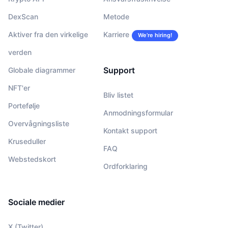
DexScan
Metode
Aktiver fra den virkelige
Karriere
We’re hiring!
verden
Support
Globale diagrammer
NFT'er
Bliv listet
Portefølje
Anmodningsformular
Overvågningsliste
Kontakt support
Kruseduller
FAQ
Webstedskort
Ordforklaring
Sociale medier
X (Twitter)