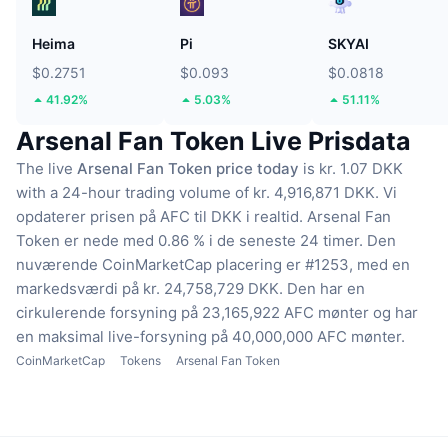
Heima
Pi
SKYAI
$0.2751
$0.093
$0.0818
41.92%
5.03%
51.11%
Arsenal Fan Token Live Prisdata
The live
Arsenal Fan Token price today
is kr. 1.07 DKK
with a 24-hour trading volume of kr. 4,916,871 DKK.
Vi
opdaterer prisen på AFC til DKK i realtid.
Arsenal Fan
Token er nede med 0.86 % i de seneste 24 timer.
Den
nuværende CoinMarketCap placering er #1253, med en
markedsværdi på kr. 24,758,729 DKK.
Den har en
cirkulerende forsyning på 23,165,922 AFC mønter
og har
en maksimal live-forsyning på 40,000,000 AFC mønter.
CoinMarketCap
Tokens
Arsenal Fan Token