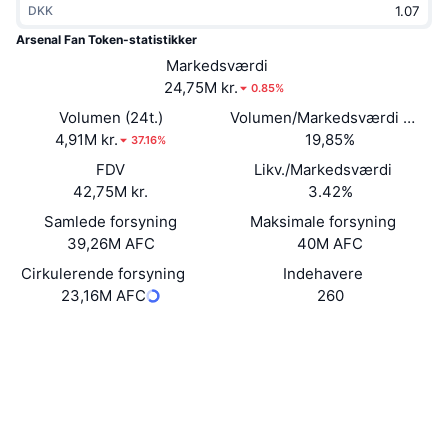
DKK
Populære
Krypto-ETF'er
Learn
CMC MCP
Arsenal Fan Token-statistikker
Ny
Markedsværdi
Bitcoin ETF'er
x402
Nyheder
24,75M kr.
0.85%
Krypto
Ethereum ETF'er
Volumen (24t.)
Volumen/Markedsværdi (24 ti
Academy
4,91M kr.
19,85%
37.16%
Politik
FDV
Likv./Markedsværdi
Teknisk analyse
Undersøgelser
42,75M kr.
3.42%
Sport
Samlede forsyning
Maksimale forsyning
RSI
Videoer
39,26M AFC
40M AFC
Finans
MACD
Cirkulerende forsyning
Indehavere
Ordforklaring
23,16M AFC
260
Teknologi
Hjemmeside
Website
Whitepaper
Derivativer
Kampagner
Sociale medier
NFT
Oversigt
Dst93s...eP4NGQ
Airdrops
Kontrakter
Samlet NFT-statistikker
4.3
Likvidationer
Diamant-belønninger
Bedømmelse (CertiK)