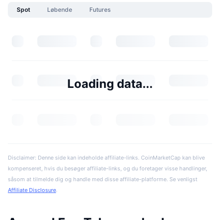
Spot
Løbende
Futures
Loading data...
Disclaimer: Denne side kan indeholde affiliate-links. CoinMarketCap kan blive
kompenseret, hvis du besøger affiliate-links, og du foretager visse handlinger,
såsom at tilmelde dig og handle med disse affiliate-platforme. Se venligst
Affiliate Disclosure
.