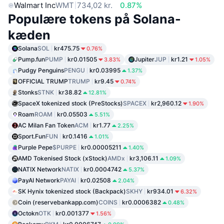
Walmart Inc
WMT
734,02 kr.
0.87%
Populære tokens på Solana-
kæden
Solana
SOL
kr475.75
0.76%
Pump.fun
PUMP
kr0.01505
Jupiter
JUP
kr1.21
3.83%
1.05%
Pudgy Penguins
PENGU
kr0.03995
1.37%
OFFICIAL TRUMP
TRUMP
kr9.45
0.74%
Stonks
STNK
kr38.82
12.81%
SpaceX tokenized stock (PreStocks)
SPACEX
kr2,960.12
1.90%
Roam
ROAM
kr0.05503
5.51%
AC Milan Fan Token
ACM
kr1.77
2.25%
Sport.Fun
FUN
kr0.1416
1.01%
Purple Pepe
$PURPE
kr0.00005211
1.40%
AMD Tokenised Stock (xStock)
AMDx
kr3,106.11
1.09%
NATIX Network
NATIX
kr0.0004742
5.37%
PayAI Network
PAYAI
kr0.02508
2.04%
SK Hynix tokenized stock (Backpack)
SKHY
kr934.01
6.32%
Coin (reservebankapp.com)
COINS
kr0.0006382
0.48%
Octokn
OTK
kr0.001377
1.56%