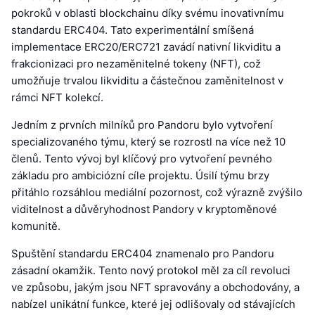
pokroků v oblasti blockchainu díky svému inovativnímu
standardu ERC404. Tato experimentální smíšená
implementace ERC20/ERC721 zavádí nativní likviditu a
frakcionizaci pro nezaměnitelné tokeny (NFT), což
umožňuje trvalou likviditu a částečnou zaměnitelnost v
rámci NFT kolekcí.
Jedním z prvních milníků pro Pandoru bylo vytvoření
specializovaného týmu, který se rozrostl na více než 10
členů. Tento vývoj byl klíčový pro vytvoření pevného
základu pro ambiciózní cíle projektu. Úsilí týmu brzy
přitáhlo rozsáhlou mediální pozornost, což výrazně zvýšilo
viditelnost a důvěryhodnost Pandory v kryptoměnové
komunitě.
Spuštění standardu ERC404 znamenalo pro Pandoru
zásadní okamžik. Tento nový protokol měl za cíl revoluci
ve způsobu, jakým jsou NFT spravovány a obchodovány, a
nabízel unikátní funkce, které jej odlišovaly od stávajících