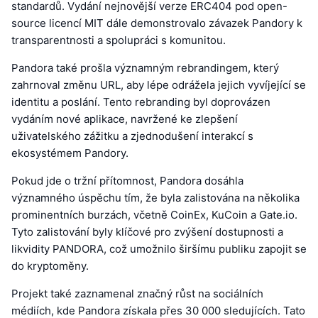
standardů. Vydání nejnovější verze ERC404 pod open-
source licencí MIT dále demonstrovalo závazek Pandory k
transparentnosti a spolupráci s komunitou.
Pandora také prošla významným rebrandingem, který
zahrnoval změnu URL, aby lépe odrážela jejich vyvíjející se
identitu a poslání. Tento rebranding byl doprovázen
vydáním nové aplikace, navržené ke zlepšení
uživatelského zážitku a zjednodušení interakcí s
ekosystémem Pandory.
Pokud jde o tržní přítomnost, Pandora dosáhla
významného úspěchu tím, že byla zalistována na několika
prominentních burzách, včetně CoinEx, KuCoin a Gate.io.
Tyto zalistování byly klíčové pro zvýšení dostupnosti a
likvidity PANDORA, což umožnilo širšímu publiku zapojit se
do kryptoměny.
Projekt také zaznamenal značný růst na sociálních
médiích, kde Pandora získala přes 30 000 sledujících. Tato