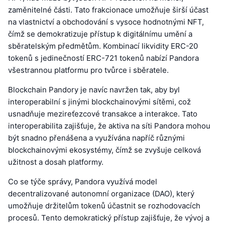
zaměnitelné části. Tato frakcionace umožňuje širší účast
na vlastnictví a obchodování s vysoce hodnotnými NFT,
čímž se demokratizuje přístup k digitálnímu umění a
sběratelským předmětům. Kombinací likvidity ERC-20
tokenů s jedinečností ERC-721 tokenů nabízí Pandora
všestrannou platformu pro tvůrce i sběratele.
Blockchain Pandory je navíc navržen tak, aby byl
interoperabilní s jinými blockchainovými sítěmi, což
usnadňuje mezireťezcové transakce a interakce. Tato
interoperabilita zajišťuje, že aktiva na síti Pandora mohou
být snadno přenášena a využívána napříč různými
blockchainovými ekosystémy, čímž se zvyšuje celková
užitnost a dosah platformy.
Co se týče správy, Pandora využívá model
decentralizované autonomní organizace (DAO), který
umožňuje držitelům tokenů účastnit se rozhodovacích
procesů. Tento demokratický přístup zajišťuje, že vývoj a