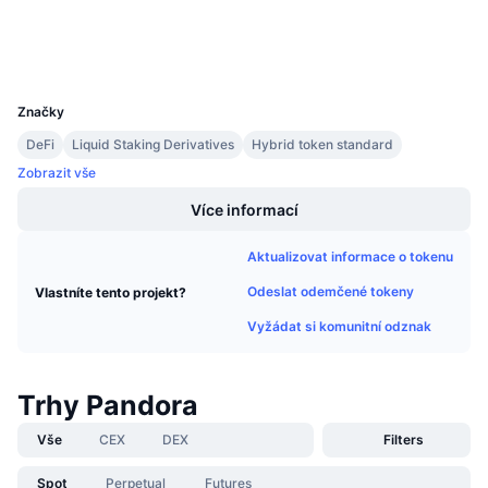
Explorers
Připravované prodeje
Sazby financování
Učte se a vydělávejte
Wallets
UCID
29291
Kalendáře
Značky
DeFi
Liquid Staking Derivatives
Hybrid token standard
Kalendář ICO
Zobrazit vše
Kalendář událostí
Více informací
Aktualizovat informace o tokenu
Odeslat odemčené tokeny
Vlastníte tento projekt?
Vyžádat si komunitní odznak
Trhy Pandora
Vše
CEX
DEX
Filters
Spot
Perpetual
Futures