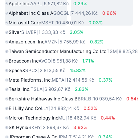
Apple Inc.
AAPL
6 571,82 Kč
0.29%
Alphabet Inc Class A
GOOGL
7 444,26 Kč
0.96%
Microsoft Corp
MSFT
10 480,01 Kč
0.03%
Silver
SILVER
1 333,83 Kč
3.05%
Amazon.com Inc
AMZN
5 755,99 Kč
0.82%
Taiwan Semiconductor Manufacturing Co Ltd
TSM
8 825,28
Broadcom Inc
AVGO
8 951,88 Kč
1.71%
SpaceX
SPCX
2 813,55 Kč
15.83%
Meta Platforms, Inc.
META
12 414,56 Kč
0.37%
Tesla, Inc.
TSLA
6 902,67 Kč
2.83%
Berkshire Hathaway Inc Class B
BRK.B
10 939,54 Kč
0.54
Eli Lilly And Co
LLY
24 882,14 Kč
0.52%
Micron Technology Inc
MU
18 462,94 Kč
0.44%
SK Hynix
SKHY
2 898,67 Kč
3.92%
JPmorgan Chase & Co
JPM
7 514,21 Kč
0.34%