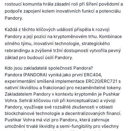
rostoucí komunita hrála zásadní roli při šíření povědomí a
podpoře zapojení kolem inovativních funkcí a potenciálu
Pandory.
Každá z těchto klíčových událostí přispěla k rozvoji
Pandory a její pozici na kryptoměnovém trhu. Kombinace
silného týmu, inovativní technologie, strategického
rebrandingu a zvýšené tržní dostupnosti vytvořila pevný
základ pro budoucí úsilí Pandory.
Kdo jsou zakladatelé společnosti Pandora?
Pandora (PANDORA) vyniká jako první ERC404,
experimentální smíšená implementace ERC20/ERC721 s
nativní likviditou a frakcionací pro nezaměnitelné tokeny.
Zakladatelem Pandory v kontextu kryptoměn je Pushkar
Vohra. Sehrál klíčovou roli při konceptualizaci a vývoji
Pandory, využívaje své rozsáhlé zkušenosti v oblasti
blockchainové technologie a decentralizovaných financí.
Pushkar Vohra má vizi pro Pandoru, která zahrnuje
umožnění trvalé likvidity a semi-fungibility pro všechny