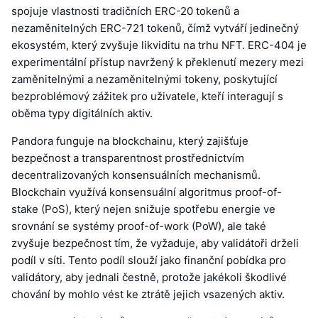
spojuje vlastnosti tradičních ERC-20 tokenů a
nezaměnitelných ERC-721 tokenů, čímž vytváří jedinečný
ekosystém, který zvyšuje likviditu na trhu NFT. ERC-404 je
experimentální přístup navržený k překlenutí mezery mezi
zaměnitelnými a nezaměnitelnými tokeny, poskytující
bezproblémový zážitek pro uživatele, kteří interagují s
oběma typy digitálních aktiv.
Pandora funguje na blockchainu, který zajišťuje
bezpečnost a transparentnost prostřednictvím
decentralizovaných konsensuálních mechanismů.
Blockchain využívá konsensuální algoritmus proof-of-
stake (PoS), který nejen snižuje spotřebu energie ve
srovnání se systémy proof-of-work (PoW), ale také
zvyšuje bezpečnost tím, že vyžaduje, aby validátoři drželi
podíl v síti. Tento podíl slouží jako finanční pobídka pro
validátory, aby jednali čestně, protože jakékoli škodlivé
chování by mohlo vést ke ztrátě jejich vsazených aktiv.