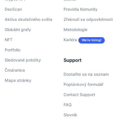
DexScan
Pravidla Komunity
Aktiva skutečného světa
Zřeknutí se odpovědnosti
Globální grafy
Metodologie
NFT
Kariéra
We’re hiring!
Portfolio
Support
Sledované položky
Čmáranice
Dostaňte se na seznam
Mapa stránky
Poptávkový formulář
Contact Support
FAQ
Slovník