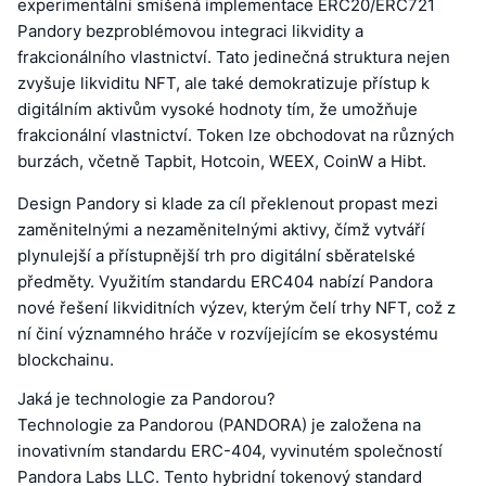
experimentální smíšená implementace ERC20/ERC721
Pandory bezproblémovou integraci likvidity a
frakcionálního vlastnictví. Tato jedinečná struktura nejen
zvyšuje likviditu NFT, ale také demokratizuje přístup k
digitálním aktivům vysoké hodnoty tím, že umožňuje
frakcionální vlastnictví. Token lze obchodovat na různých
burzách, včetně Tapbit, Hotcoin, WEEX, CoinW a Hibt.
Design Pandory si klade za cíl překlenout propast mezi
zaměnitelnými a nezaměnitelnými aktivy, čímž vytváří
plynulejší a přístupnější trh pro digitální sběratelské
předměty. Využitím standardu ERC404 nabízí Pandora
nové řešení likviditních výzev, kterým čelí trhy NFT, což z
ní činí významného hráče v rozvíjejícím se ekosystému
blockchainu.
Jaká je technologie za Pandorou?
Technologie za Pandorou (PANDORA) je založena na
inovativním standardu ERC-404, vyvinutém společností
Pandora Labs LLC. Tento hybridní tokenový standard