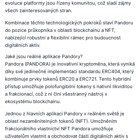
evoluce platformy jsou řízeny komunitou, což sladí zájmy
všech zainteresovaných stran.
Kombinace těchto technologických pokroků staví Pandoru
do pozice průkopníka v oblasti blockchainu a NFT,
nabízející robustní a flexibilní rámec pro budoucnost
digitálních aktiv.
Jaké jsou reálné aplikace Pandory?
Pandora (PANDORA) je inovativní kryptoměna, která vyniká
díky své jedinečné implementaci standardu ERC404, který
kombinuje prvky tokenů ERC20 a ERC721. Tento hybridní
přístup umožňuje polofungibilní tokeny s nativní likviditou
a frakcionací, což z ní činí všestranný nástroj v
ekosystému blockchainu.
Jednou z hlavních aplikací Pandory v reálném světě je
oblast nezaměnitelných tokenů (NFT). Umožněním
frakcionálního vlastnictví NFT Pandora umožňuje
uživatelům vlastnit a obchodovat části digitálních aktiv s