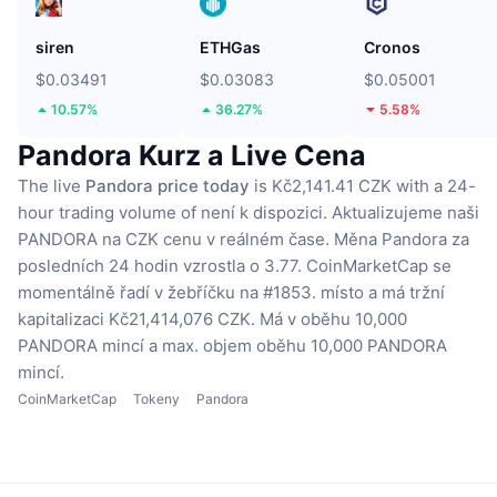
siren
ETHGas
Cronos
$0.03491
$0.03083
$0.05001
10.57%
36.27%
5.58%
Pandora Kurz a Live Cena
The live
Pandora price today
is Kč2,141.41 CZK with a 24-
hour trading volume of není k dispozici.
Aktualizujeme naši
PANDORA na CZK cenu v reálném čase.
Měna Pandora za
posledních 24 hodin vzrostla o 3.77.
CoinMarketCap se
momentálně řadí v žebříčku na #1853. místo a má tržní
kapitalizaci Kč21,414,076 CZK.
Má v oběhu 10,000
PANDORA mincí
a max. objem oběhu 10,000 PANDORA
mincí.
CoinMarketCap
Tokeny
Pandora