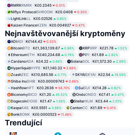
RMRK
RMRK
Kč0.2345
0.31%
Niftyx Protocol
SHROOM
Kč0.0408
0.30%
LightLink
LL
Kč0.02526
0.85%
Kaizen Finance
KZEN
Kč0.004927
0.47%
Nejnavštěvovanější kryptoměny
ADI
ADI
Kč144.42
0.33%
Bitcoin
BTC
Kč1,363,139.67
XRP
XRP
Kč21.78
0.86%
1.52%
Ethereum
ETH
Kč40,234.68
Pi
PI
Kč1.89
0.79%
2.82%
Cardano
ADA
Kč4.22
Solana
SOL
Kč1,572.30
0.66%
2.99%
Hyperliquid
HYPE
Kč1,140.32
2.66%
Zcash
ZEC
Kč10,685.56
SKYAI
SKYAI
Kč2.54
0.71%
19.59%
Shiba Inu
SHIB
Kč0.00009743
0.66%
Hashflow
HFT
Kč0.2636
Sui
SUI
Kč14.28
58.70%
0.82%
Biconomy
BICO
Kč1.20
Ondo
ONDO
Kč7.41
45.52%
0.47%
Dogecoin
DOGE
Kč1.47
Stellar
XLM
Kč3.44
1.56%
2.01%
Kaspa
KAS
Kč0.5551
Canton
CC
Kč1.89
3.66%
0.41%
Bonk
BONK
Kč0.0000523
11.48%
Trendující