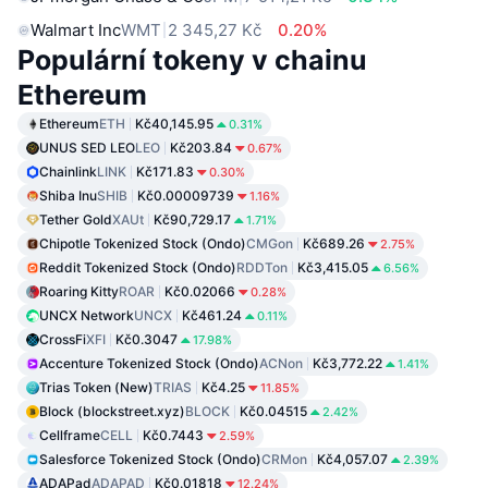
Walmart Inc
WMT
2 345,27 Kč
0.20%
Populární tokeny v chainu
Ethereum
Ethereum
ETH
Kč40,145.95
0.31%
UNUS SED LEO
LEO
Kč203.84
0.67%
Chainlink
LINK
Kč171.83
0.30%
Shiba Inu
SHIB
Kč0.00009739
1.16%
Tether Gold
XAUt
Kč90,729.17
1.71%
Chipotle Tokenized Stock (Ondo)
CMGon
Kč689.26
2.75%
Reddit Tokenized Stock (Ondo)
RDDTon
Kč3,415.05
6.56%
Roaring Kitty
ROAR
Kč0.02066
0.28%
UNCX Network
UNCX
Kč461.24
0.11%
CrossFi
XFI
Kč0.3047
17.98%
Accenture Tokenized Stock (Ondo)
ACNon
Kč3,772.22
1.41%
Trias Token (New)
TRIAS
Kč4.25
11.85%
Block (blockstreet.xyz)
BLOCK
Kč0.04515
2.42%
Cellframe
CELL
Kč0.7443
2.59%
Salesforce Tokenized Stock (Ondo)
CRMon
Kč4,057.07
2.39%
ADAPad
ADAPAD
Kč0.01818
12.24%