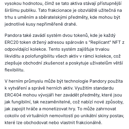
vysokou hodnotou, čímž se tato aktiva stávají přístupnější
širšímu publiku. Tato frakcionace je obzvláště užitečná na
trhu s uměním a sběratelskými předměty, kde mohou být
jednotlivé kusy nepřiměřeně drahé.
Pandora také zavádí systém dvou tokenů, kde je každý
ERC20 token držený adresou spárován s "Replicant" NFT z
odpovídající kolekce. Tento systém zajišťuje trvalou
likviditu a polofungibilitu všech aktiv v rámci kolekce, což
zlepšuje obchodní zkušenost a poskytuje uživatelům větší
flexibilitu.
V herním průmyslu může být technologie Pandory použita
k vytváření a správě herních aktiv. Využitím standardu
ERC404 mohou vývojáři her zavádět předměty, které jsou
jak fungibilní, tak nezaměnitelné, což nabízí nové způsoby,
jak zapojit hráče a monetizovat hry. To může zahrnovat
cokoliv od virtuálních nemovitostí po unikátní skiny postav,
které lze obchodovat nebo vlastnit frakcionálně.