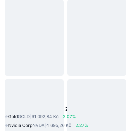
Populární aktiva z reálného světa
Gold
GOLD
91 092,84 Kč
2.07%
Nvidia Corp
NVDA
4 695,26 Kč
2.27%