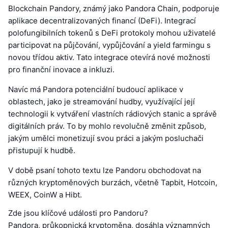
Blockchain Pandory, známý jako Pandora Chain, podporuje
aplikace decentralizovaných financí (DeFi). Integrací
polofungibilních tokenů s DeFi protokoly mohou uživatelé
participovat na půjčování, vypůjčování a yield farmingu s
novou třídou aktiv. Tato integrace otevírá nové možnosti
pro finanční inovace a inkluzi.
Navíc má Pandora potenciální budoucí aplikace v
oblastech, jako je streamování hudby, využívající její
technologii k vytváření vlastních rádiových stanic a správě
digitálních práv. To by mohlo revolučně změnit způsob,
jakým umělci monetizují svou práci a jakým posluchači
přistupují k hudbě.
V době psaní tohoto textu lze Pandoru obchodovat na
různých kryptoměnových burzách, včetně Tapbit, Hotcoin,
WEEX, CoinW a Hibt.
Zde jsou klíčové události pro Pandoru?
Pandora, průkopnická kryptoměna, dosáhla významných