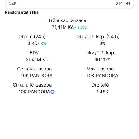
CZK
Trendující
Kryptoměnové ETF
Naučte se
CMC MCP
Pandora statistika
Nové
Tržní kapitalizace
Bitcoin ETF
x402
Zprávy
21,41M Kč
3.76%
Krypto
Ethereum ETF
Objem (24h)
Obj./Trž. kap. (24 h)
Akademie
0 Kč
0%
0%
Politika
FDV
Likv./Trž. kap.
Technická analýza
Prozkoumat
21,41M Kč
60.29%
Sporty
Celková zásoba
Max. zásoba
RSI
Videa
10K PANDORA
10K PANDORA
Finance
MACD
Cirkulující zásoba
Držitelé
Slovník
10K PANDORA
1,48K
Technologie
Webová stránka
Website
Deriváty
Kampaně
Sociální média
NFT
Přehled
Airdrops
Kontrakty
0x9e9f...8f0413
3.1
Hodnocení (CertiK)
Celkové NFT statistiky
Likvidace
Diamantové odměny
etherscan.io