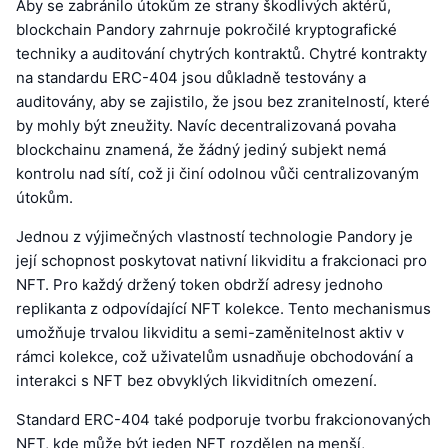
Aby se zabránilo útokům ze strany škodlivých aktérů,
blockchain Pandory zahrnuje pokročilé kryptografické
techniky a auditování chytrých kontraktů. Chytré kontrakty
na standardu ERC-404 jsou důkladně testovány a
auditovány, aby se zajistilo, že jsou bez zranitelností, které
by mohly být zneužity. Navíc decentralizovaná povaha
blockchainu znamená, že žádný jediný subjekt nemá
kontrolu nad sítí, což ji činí odolnou vůči centralizovaným
útokům.
Jednou z výjimečných vlastností technologie Pandory je
její schopnost poskytovat nativní likviditu a frakcionaci pro
NFT. Pro každý držený token obdrží adresy jednoho
replikanta z odpovídající NFT kolekce. Tento mechanismus
umožňuje trvalou likviditu a semi-zaměnitelnost aktiv v
rámci kolekce, což uživatelům usnadňuje obchodování a
interakci s NFT bez obvyklých likviditních omezení.
Standard ERC-404 také podporuje tvorbu frakcionovaných
NFT, kde může být jeden NFT rozdělen na menší,