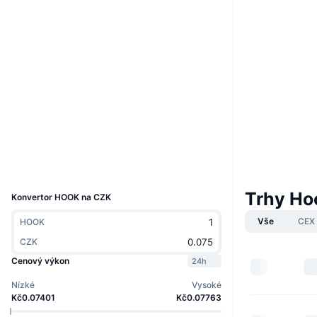
Boost
Webová stránka
Website
Whitepaper
Sociální média
Kontrakty
0xa260...e1e2f0
4.3
Hodnocení (CertiK)
Audits
Explorers
bscscan.com
Wallets
UCID
22764
Trhy Ho
Konvertor HOOK na CZK
Vše
CEX
HOOK
CZK
Cenový výkon
24h
Nízké
Vysoké
Kč0.07401
Kč0.07763