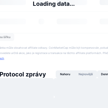
Loading data...
ou šířku
tránka může obsahovat affiliate odkazy. CoinMarketCap může být kompenzován, pokud n
rovedete určité akce, jako je registrace a transakce na těchto affiliate platformách. Přeč
tech
.
Protocol zprávy
Nahoru
Nejnovější
Denn