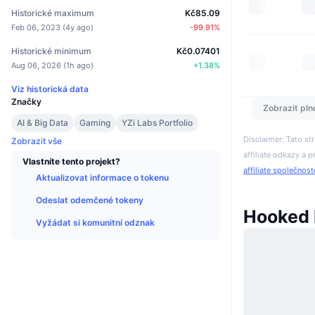
Historické maximum
Kč85.09
Feb 06, 2023
(
4y ago
)
-99.91
%
Historické minimum
Kč0.07401
Aug 06, 2026
(
1h ago
)
+
1.38
%
Viz historická data
Značky
Zobrazit pln
AI & Big Data
Gaming
YZi Labs Portfolio
Disclaimer: Tato s
Zobrazit vše
affiliate odkazy a p
Vlastníte tento projekt?
affiliate společnos
Aktualizovat informace o tokenu
Odeslat odemčené tokeny
Hooked 
Vyžádat si komunitní odznak