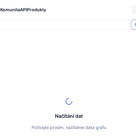
y
Komunita
API
Produkty
Načítání dat
Počkejte prosím, načítáme data grafu