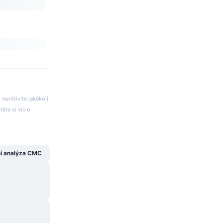
avštívíte jakékoli
těte si víc o
í analýza CMC