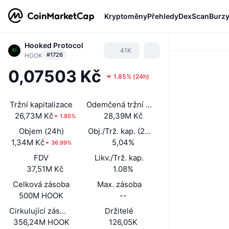
Kryptoměny
Přehledy
DexScan
Burz
Hooked Protocol
41K
#1726
HOOK
0,07503 Kč
1.85%
(
24h
)
Tržní kapitalizace
Odemčená tržní kapitalizace
26,73M Kč
28,39M Kč
1.85%
Objem (24h)
Obj./Trž. kap. (24 h)
1,34M Kč
5,04%
36.99%
FDV
Likv./Trž. kap.
37,51M Kč
1.08%
Celková zásoba
Max. zásoba
500M HOOK
--
Cirkulující zásoba
Držitelé
356,24M HOOK
126,05K