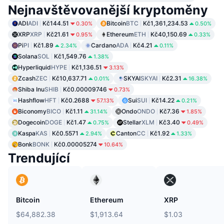
Nejnavštěvovanější kryptoměny
ADI
ADI
Kč144.51
Bitcoin
BTC
Kč1,361,234.53
0.30%
0.50%
XRP
XRP
Kč21.61
Ethereum
ETH
Kč40,150.69
0.95%
0.33%
Pi
PI
Kč1.89
Cardano
ADA
Kč4.21
2.34%
0.11%
Solana
SOL
Kč1,549.76
1.38%
Hyperliquid
HYPE
Kč1,136.51
3.13%
Zcash
ZEC
Kč10,637.71
SKYAI
SKYAI
Kč2.31
0.01%
16.38%
Shiba Inu
SHIB
Kč0.00009746
0.73%
Hashflow
HFT
Kč0.2688
Sui
SUI
Kč14.22
57.13%
0.21%
Biconomy
BICO
Kč1.11
Ondo
ONDO
Kč7.36
31.14%
1.85%
Dogecoin
DOGE
Kč1.47
Stellar
XLM
Kč3.40
0.75%
0.49%
Kaspa
KAS
Kč0.5571
Canton
CC
Kč1.92
2.94%
1.33%
Bonk
BONK
Kč0.00005274
10.64%
Trendující
Bitcoin
Ethereum
XRP
$64,882.38
$1,913.64
$1.03