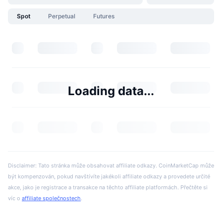
Spot
Perpetual
Futures
Loading data...
Disclaimer: Tato stránka může obsahovat affiliate odkazy. CoinMarketCap může
být kompenzován, pokud navštívíte jakékoli affiliate odkazy a provedete určité
akce, jako je registrace a transakce na těchto affiliate platformách. Přečtěte si
víc o
affiliate společnostech
.