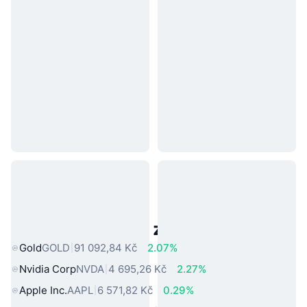
Populární aktiva z reálného světa
Gold
GOLD
91 092,84 Kč
2.07%
Nvidia Corp
NVDA
4 695,26 Kč
2.27%
Apple Inc.
AAPL
6 571,82 Kč
0.29%