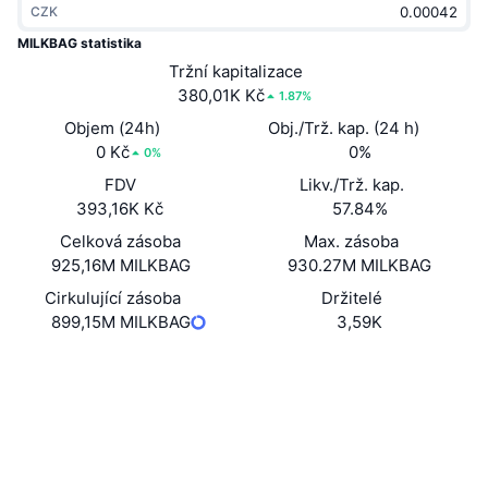
CZK
Trendující
Kryptoměnové ETF
Naučte se
CMC MCP
MILKBAG statistika
Nové
Tržní kapitalizace
Bitcoin ETF
x402
Zprávy
380,01K Kč
1.87%
Krypto
Ethereum ETF
Objem (24h)
Obj./Trž. kap. (24 h)
Akademie
0 Kč
0%
0%
Politika
FDV
Likv./Trž. kap.
Technická analýza
Prozkoumat
393,16K Kč
57.84%
Sporty
Celková zásoba
Max. zásoba
RSI
Videa
925,16M MILKBAG
930.27M MILKBAG
Finance
MACD
Cirkulující zásoba
Držitelé
Slovník
899,15M MILKBAG
3,59K
Technologie
Webová stránka
Website
Deriváty
Kampaně
NFT
Sociální média
Přehled
Airdrops
Kontrakty
2ubuHG...C87tp8
Celkové NFT statistiky
2.8
Likvidace
Diamantové odměny
Hodnocení (CertiK)