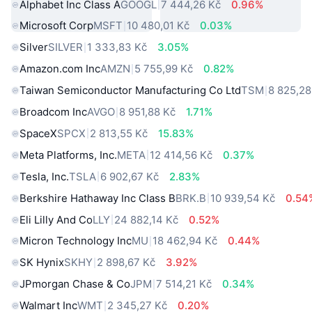
Alphabet Inc Class A
GOOGL
7 444,26 Kč
0.96%
Microsoft Corp
MSFT
10 480,01 Kč
0.03%
Silver
SILVER
1 333,83 Kč
3.05%
Amazon.com Inc
AMZN
5 755,99 Kč
0.82%
Taiwan Semiconductor Manufacturing Co Ltd
TSM
8 825,28
Broadcom Inc
AVGO
8 951,88 Kč
1.71%
SpaceX
SPCX
2 813,55 Kč
15.83%
Meta Platforms, Inc.
META
12 414,56 Kč
0.37%
Tesla, Inc.
TSLA
6 902,67 Kč
2.83%
Berkshire Hathaway Inc Class B
BRK.B
10 939,54 Kč
0.54
Eli Lilly And Co
LLY
24 882,14 Kč
0.52%
Micron Technology Inc
MU
18 462,94 Kč
0.44%
SK Hynix
SKHY
2 898,67 Kč
3.92%
JPmorgan Chase & Co
JPM
7 514,21 Kč
0.34%
Walmart Inc
WMT
2 345,27 Kč
0.20%