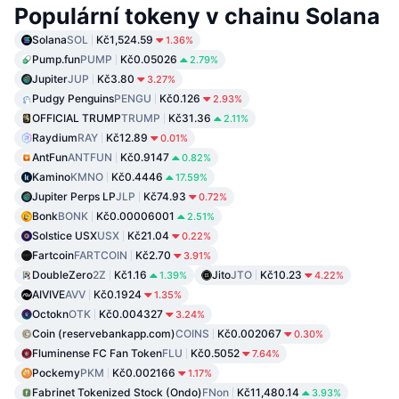
Populární tokeny v chainu Solana
Solana
SOL
Kč1,524.59
1.36%
Pump.fun
PUMP
Kč0.05026
2.79%
Jupiter
JUP
Kč3.80
3.27%
Pudgy Penguins
PENGU
Kč0.126
2.93%
OFFICIAL TRUMP
TRUMP
Kč31.36
2.11%
Raydium
RAY
Kč12.89
0.01%
AntFun
ANTFUN
Kč0.9147
0.82%
Kamino
KMNO
Kč0.4446
17.59%
Jupiter Perps LP
JLP
Kč74.93
0.72%
Bonk
BONK
Kč0.00006001
2.51%
Solstice USX
USX
Kč21.04
0.22%
Fartcoin
FARTCOIN
Kč2.70
3.91%
DoubleZero
2Z
Kč1.16
Jito
JTO
Kč10.23
1.39%
4.22%
AIVIVE
AVV
Kč0.1924
1.35%
Octokn
OTK
Kč0.004327
3.24%
Coin (reservebankapp.com)
COINS
Kč0.002067
0.30%
Fluminense FC Fan Token
FLU
Kč0.5052
7.64%
Pockemy
PKM
Kč0.002166
1.17%
Fabrinet Tokenized Stock (Ondo)
FNon
Kč11,480.14
3.93%