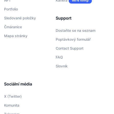
NFT
Kariéra
We’re hiring!
Portfolio
Support
Sledované položky
Čmáranice
Dostaňte se na seznam
Mapa stránky
Poptávkový formulář
Contact Support
FAQ
Slovník
Sociální média
X (Twitter)
Komunita