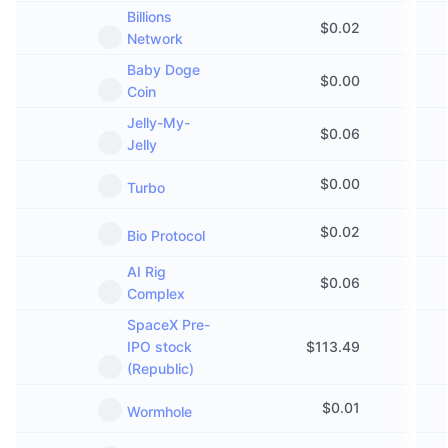
Billions
$
0.02
Network
Baby Doge
$
0.00
Coin
Jelly-My-
$
0.06
Jelly
$
0.00
Turbo
$
0.02
Bio Protocol
AI Rig
$
0.06
Complex
SpaceX Pre-
IPO stock
$
113.49
(Republic)
$
0.01
Wormhole