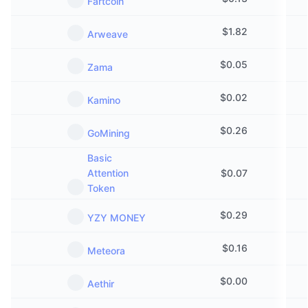
Fartcoin
$
1.82
Arweave
$
0.05
Zama
$
0.02
Kamino
$
0.26
GoМining
Basic
Attention
$
0.07
Token
$
0.29
YZY MONEY
$
0.16
Meteora
$
0.00
Aethir