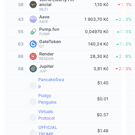
38
ancial
1,10 Kč
1.11%
Trendující
Kryptoměnové ETF
WLFI
Naučte se
CMC MCP
Aave
43
1 903,70 Kč
2.23%
Nové
Bitcoin ETF
AAVE
x402
Zprávy
Pump.fun
55
0,04970 Kč
1.31%
Krypto
Ethereum ETF
PUMP
Akademie
GateToken
63
140,24 Kč
1.82%
GT
Politika
Technická analýza
Prozkoumat
Render
66
28,30 Kč
2.76%
RENDER
Sporty
Jupiter
RSI
Videa
68
3,81 Kč
2.63%
JUP
Finance
PancakeSwa
MACD
Slovník
$
1.40
p
Technologie
Pudgy
$
0.01
Deriváty
Kampaně
Penguins
NFT
Virtuals
$
0.57
Přehled
Airdrops
Protocol
Celkové NFT statistiky
OFFICIAL
Likvidace
Diamantové odměny
$
1.48
TRUMP