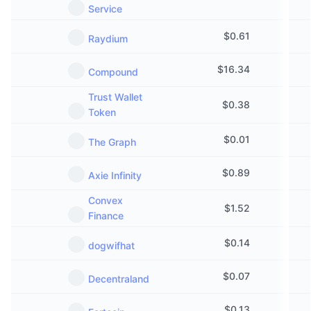
Service
$
0.61
Raydium
$
16.34
Compound
Trust Wallet
$
0.38
Token
$
0.01
The Graph
$
0.89
Axie Infinity
Convex
$
1.52
Finance
$
0.14
dogwifhat
$
0.07
Decentraland
$
0.13