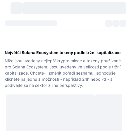
Kryptoměny
Přehledy
Kryptoměny
DexScan
Trhy
Hodnocení
Největší Solana Ecosystem tokeny podle tržní kapitalizace
Níže jsou uvedeny nejlepší krypto mince a tokeny používané
Signály
Burzy
Kategorie
New
Přehled trhu
pro Solana Ecosystem. Jsou uvedeny ve velikosti podle tržní
kapitalizace. Chcete-li změnit pořadí seznamu, jednoduše
Trendující
Komunita
Historické snímky
Spotový trh
Centralizované burzy
klikněte na jednu z možností - například 24h nebo 7d - a
podívejte se na sektor z jiné perspektivy.
Nový
Feedy
API
Odemknutí tokenů
Počet kryptoměn
Spot
Rostoucí
Témata
Výnosy
Produkty
Bitcoin pokladny
Deriváty
API
Průzkumník meme
Lives
Aktiva skutečného světa
BNB pokladny
Produkty
Krypto API
Decentralizované burzy