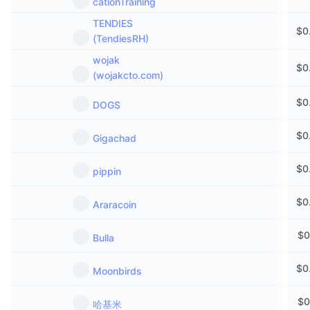
cationTraining
TENDIES
$
0
(TendiesRH)
wojak
$
0
(wojakcto.com)
$
0
DOGS
$
0
Gigachad
$
0
pippin
$
0
Araracoin
$
0
Bulla
$
0
Moonbirds
$
0
哈基米