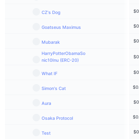
$
0
CZ's Dog
$
0
Goatseus Maximus
$
0
Mubarak
HarryPotterObamaSo
$
0
nic10Inu (ERC-20)
$
0
What IF
$
0
Simon's Cat
$
0
Aura
$
0
Osaka Protocol
$
0
Test