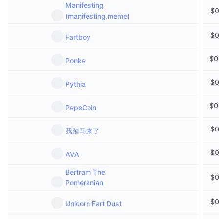
Manifesting
$
0
(manifesting.meme)
$
0
Fartboy
$
0
Ponke
$
0
Pythia
$
0
PepeCoin
$
0
我踏马来了
$
0
AVA
Bertram The
$
0
Pomeranian
$
0
Unicorn Fart Dust