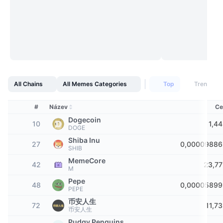
Nejlepší obchodníci
Články
Přílivy/odlivy na burzy
DEX API
Konvertor
Žebříčky
Spot
Nálada
Podnik
Newsletter
Indikátory
Trendující
Deriváty
Ceník
CMC Launch
Nadcházející
Fear and Greed Index
Zdroje
CMC Labs
Nedávno přidané
Index sezóny altcoinů
All Chains
All Memes Categories
Top
Trending
CMC Max
Vítězové a poražení
Ukazatele tržního cyklu
#
Název
Ce
Dokumentace
Dogecoin
10
1,44
Hlavní zprávy
DOGE
Nejnavštěvovanější
Dominance Bitcoinu
FAQ
Shiba Inu
27
0,00009886
Telegram bot
SHIB
Sentiment komunity
Index CoinMarketCap 20
MemeCore
42
23,77
Integrace AI
M
Inzerovat
Žebříček chainů
Index CoinMarketCap 100
Pepe
48
0,00005899
PEPE
CMC Centrum pro agenty
币安人生
72
11,73
Predikční trhy
Tooky ETF
Webové widgety
币安人生
Tržiště dovedností
Pudgy Penguins