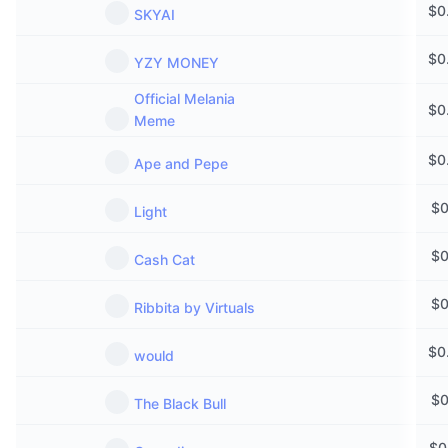
$
0
Připravované prodeje
SKYAI
Sazby financování
Učte se a vydělávejte
$
0
YZY MONEY
Kalendáře
Official Melania
$
0
Meme
Kalendář ICO
$
0
Ape and Pepe
Kalendář událostí
$
0
Light
$
0
Cash Cat
$
0
Ribbita by Virtuals
$
0
would
$
0
The Black Bull
$
0