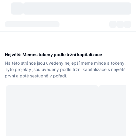
Kryptoměny
Přehledy
Kryptoměny
DexScan
Trhy
Hodnocení
Největší Memes tokeny podle tržní kapitalizace
Na této stránce jsou uvedeny nejlepší meme mince a tokeny.
Signály
Burzy
Kategorie
New
Přehled trhu
Tyto projekty jsou uvedeny podle tržní kapitalizace s největší
první a poté sestupně v pořadí.
Trendující
Komunita
Historické snímky
Spotový trh
Centralizované burzy
Nový
Feedy
API
Odemknutí tokenů
Počet kryptoměn
Spot
Rostoucí
Témata
Výnosy
Produkty
Bitcoin pokladny
Deriváty
API
Průzkumník meme
Lives
Aktiva skutečného světa
BNB pokladny
Produkty
Krypto API
Decentralizované burzy