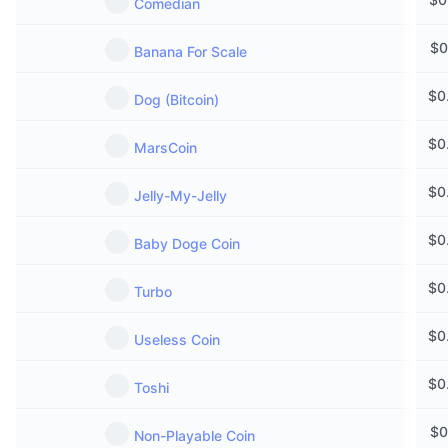
Comedian
$
0
Banana For Scale
$
0
Dog (Bitcoin)
$
0
MarsCoin
$
0
Jelly-My-Jelly
$
0
Baby Doge Coin
$
0
Turbo
$
0
Useless Coin
$
0
Toshi
$
0
Non-Playable Coin