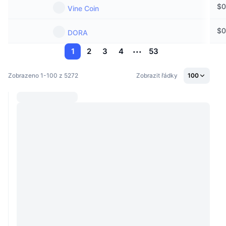
$
0
Vine Coin
$
0
DORA
1
2
3
4
53
Zobrazeno 1-100 z 5272
Zobrazit řádky
100