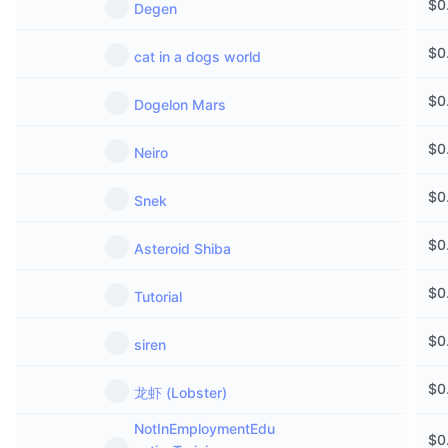
$
0
Degen
$
0
cat in a dogs world
$
0
Dogelon Mars
$
0
Neiro
$
0
Snek
$
0
Asteroid Shiba
$
0
Tutorial
$
0
siren
$
0
龙虾 (Lobster)
NotInEmploymentEdu
$
0