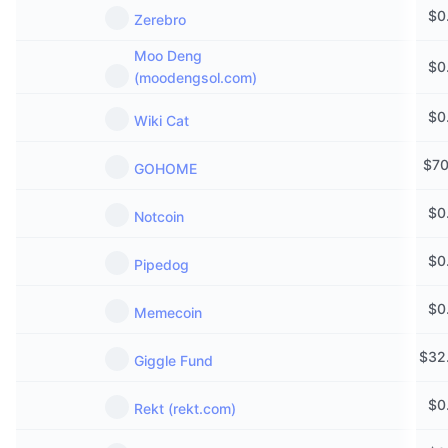
$
0
Zerebro
Moo Deng
$
0
(moodengsol.com)
$
0
Wiki Cat
$
70
GOHOME
$
0
Notcoin
$
0
Pipedog
$
0
Memecoin
$
32
Giggle Fund
$
0
Rekt (rekt.com)