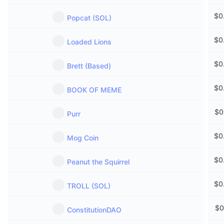
$
0
Popcat (SOL)
$
0
Loaded Lions
$
0
Brett (Based)
$
0
BOOK OF MEME
$
0
Purr
$
0
Mog Coin
$
0
Peanut the Squirrel
$
0
TROLL (SOL)
$
0
ConstitutionDAO