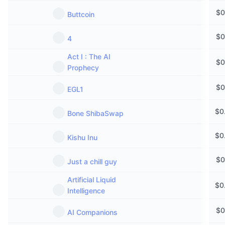
$
0
Buttcoin
$
0
4
Act I : The AI
$
0
Prophecy
$
0
EGL1
$
0
Bone ShibaSwap
$
0
Kishu Inu
$
0
Just a chill guy
Artificial Liquid
$
0
Intelligence
$
0
AI Companions