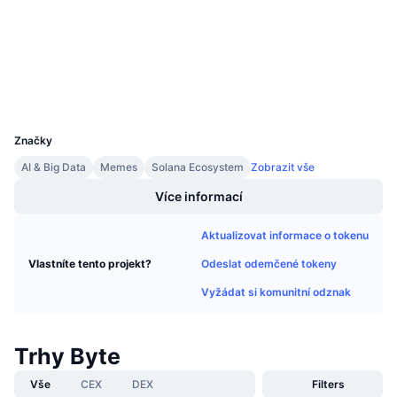
Připravované prodeje
etherscan.io
Sazby financování
Explorers
Učte se a vydělávejte
Wallets
Kalendáře
UCID
28664
Kalendář ICO
Značky
AI & Big Data
Memes
Solana Ecosystem
Zobrazit vše
Kalendář událostí
Více informací
Aktualizovat informace o tokenu
Odeslat odemčené tokeny
Vlastníte tento projekt?
Vyžádat si komunitní odznak
Trhy Byte
Vše
CEX
DEX
Filters