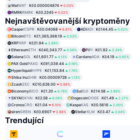
Wat
WAT
Kč0.000004874
0.03%
RMRK
RMRK
Kč0.2345
0.02%
Nejnavštěvovanější kryptoměny
Casper
CSPR
Kč0.04068
ADI
ADI
Kč144.45
6.81%
0.02%
Bitcoin
BTC
Kč1,365,368.19
0.53%
XRP
XRP
Kč21.94
2.89%
Ethereum
ETH
Kč40,343.77
Pi
PI
Kč1.92
0.59%
3.34%
Solana
SOL
Kč1,601.77
Cardano
ADA
Kč4.19
4.13%
0.92%
PAX Gold
PAXG
Kč91,039.44
0.16%
Hyperliquid
HYPE
Kč1,153.84
1.74%
Shiba Inu
SHIB
Kč0.00009728
1.13%
Zcash
ZEC
Kč10,628.00
0.98%
Biconomy
BICO
Kč1.20
Sui
SUI
Kč14.58
6.79%
3.99%
SKYAI
SKYAI
Kč2.58
Dogecoin
DOGE
Kč1.49
6.09%
2.27%
Cronos
CRO
Kč1.04
Kaspa
KAS
Kč0.5616
6.10%
2.00%
siren
SIREN
Kč0.6907
Stellar
XLM
Kč3.47
2.88%
3.04%
Trendující