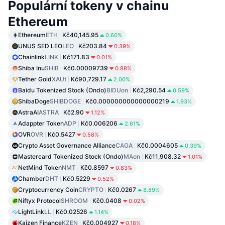
Populární tokeny v chainu
Ethereum
Ethereum
ETH
Kč40,145.95
0.60%
UNUS SED LEO
LEO
Kč203.84
0.39%
Chainlink
LINK
Kč171.83
0.01%
Shiba Inu
SHIB
Kč0.00009739
0.88%
Tether Gold
XAUt
Kč90,729.17
2.00%
Baidu Tokenized Stock (Ondo)
BIDUon
Kč2,290.54
0.59%
ShibaDoge
SHIBDOGE
Kč0.000000000000000219
1.93%
AstraAI
ASTRA
Kč2.90
1.12%
Adappter Token
ADP
Kč0.006206
2.61%
OVR
OVR
Kč0.5427
0.58%
Crypto Asset Governance Alliance
CAGA
Kč0.0004605
0.39%
Mastercard Tokenized Stock (Ondo)
MAon
Kč11,908.32
1.01%
NetMind Token
NMT
Kč0.8597
0.83%
Chamber
DHT
Kč0.5229
0.52%
Cryptocurrency Coin
CRYPTO
Kč0.0267
8.89%
Niftyx Protocol
SHROOM
Kč0.0408
0.02%
LightLink
LL
Kč0.02526
1.14%
Kaizen Finance
KZEN
Kč0.004927
0.18%