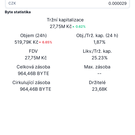
CZK
Trendující
Kryptoměnové ETF
Naučte se
CMC MCP
Byte statistika
Nové
Tržní kapitalizace
Bitcoin ETF
x402
Zprávy
27,75M Kč
0.62%
Krypto
Ethereum ETF
Objem (24h)
Obj./Trž. kap. (24 h)
Akademie
519,79K Kč
1,87%
6.65%
Politika
FDV
Likv./Trž. kap.
Technická analýza
Prozkoumat
27,75M Kč
25.23%
Sporty
Celková zásoba
Max. zásoba
RSI
Videa
964,46B BYTE
--
Finance
MACD
Cirkulující zásoba
Držitelé
Slovník
964,46B BYTE
23,68K
Technologie
Webová stránka
Website
Deriváty
Kampaně
Sociální média
NFT
Přehled
Airdrops
0xdE34...7BA521
Kontrakty
Celkové NFT statistiky
Likvidace
3.5
Diamantové odměny
Hodnocení (CertiK)