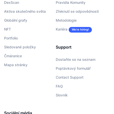
DexScan
Pravidla Komunity
Aktiva skutečného světa
Zřeknutí se odpovědnosti
Globální grafy
Metodologie
NFT
Kariéra
We’re hiring!
Portfolio
Support
Sledované položky
Čmáranice
Dostaňte se na seznam
Mapa stránky
Poptávkový formulář
Contact Support
FAQ
Slovník
Sociální média