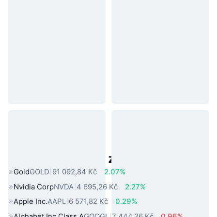
Populární aktiva z reálného světa
Gold
GOLD
91 092,84 Kč
2.07%
Nvidia Corp
NVDA
4 695,26 Kč
2.27%
Apple Inc.
AAPL
6 571,82 Kč
0.29%
Alphabet Inc Class A
GOOGL
7 444,26 Kč
0.96%