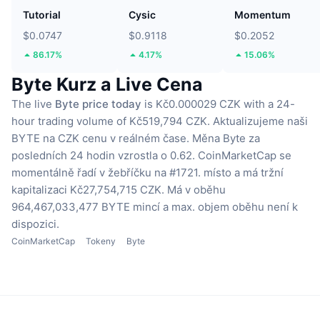
Tutorial
Cysic
Momentum
$0.0747
$0.9118
$0.2052
86.17%
4.17%
15.06%
Byte Kurz a Live Cena
The live
Byte price today
is Kč0.000029 CZK with a 24-
hour trading volume of Kč519,794 CZK.
Aktualizujeme naši
BYTE na CZK cenu v reálném čase.
Měna Byte za
posledních 24 hodin vzrostla o 0.62.
CoinMarketCap se
momentálně řadí v žebříčku na #1721. místo a má tržní
kapitalizaci Kč27,754,715 CZK.
Má v oběhu
964,467,033,477 BYTE mincí
a max. objem oběhu není k
dispozici.
CoinMarketCap
Tokeny
Byte