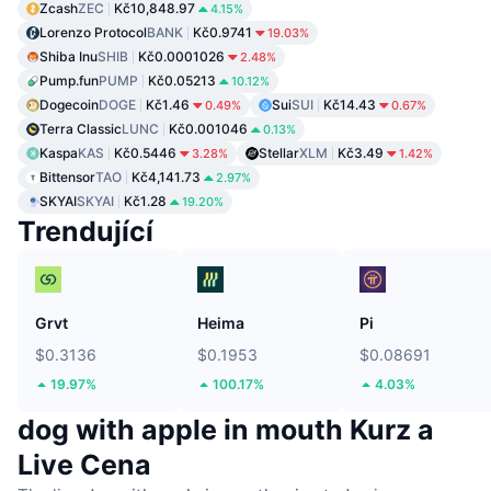
Zcash
ZEC
Kč10,848.97
4.15%
Lorenzo Protocol
BANK
Kč0.9741
19.03%
Shiba Inu
SHIB
Kč0.0001026
2.48%
Pump.fun
PUMP
Kč0.05213
10.12%
Dogecoin
DOGE
Kč1.46
Sui
SUI
Kč14.43
0.49%
0.67%
Terra Classic
LUNC
Kč0.001046
0.13%
Kaspa
KAS
Kč0.5446
Stellar
XLM
Kč3.49
3.28%
1.42%
Bittensor
TAO
Kč4,141.73
2.97%
SKYAI
SKYAI
Kč1.28
19.20%
Trendující
Grvt
Heima
Pi
$0.3136
$0.1953
$0.08691
19.97%
100.17%
4.03%
dog with apple in mouth Kurz a
Live Cena