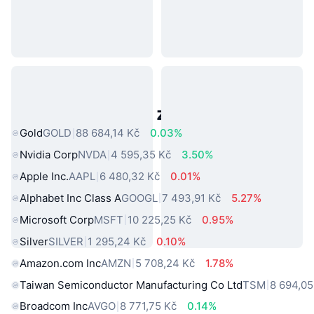
Populární aktiva z reálného světa
Gold
GOLD
88 684,14 Kč
0.03%
Nvidia Corp
NVDA
4 595,35 Kč
3.50%
Apple Inc.
AAPL
6 480,32 Kč
0.01%
Alphabet Inc Class A
GOOGL
7 493,91 Kč
5.27%
Microsoft Corp
MSFT
10 225,25 Kč
0.95%
Silver
SILVER
1 295,24 Kč
0.10%
Amazon.com Inc
AMZN
5 708,24 Kč
1.78%
Taiwan Semiconductor Manufacturing Co Ltd
TSM
8 694,05
Broadcom Inc
AVGO
8 771,75 Kč
0.14%