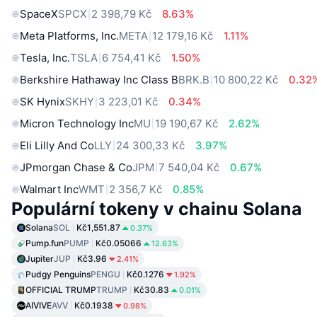
SpaceX
SPCX
2 398,79 Kč
8.63%
Meta Platforms, Inc.
META
12 179,16 Kč
1.11%
Tesla, Inc.
TSLA
6 754,41 Kč
1.50%
Berkshire Hathaway Inc Class B
BRK.B
10 800,22 Kč
0.32
SK Hynix
SKHY
3 223,01 Kč
0.34%
Micron Technology Inc
MU
19 190,67 Kč
2.62%
Eli Lilly And Co
LLY
24 300,33 Kč
3.97%
JPmorgan Chase & Co
JPM
7 540,04 Kč
0.67%
Walmart Inc
WMT
2 356,7 Kč
0.85%
Populární tokeny v chainu Solana
Solana
SOL
Kč1,551.87
0.37%
Pump.fun
PUMP
Kč0.05066
12.63%
Jupiter
JUP
Kč3.96
2.41%
Pudgy Penguins
PENGU
Kč0.1276
1.92%
OFFICIAL TRUMP
TRUMP
Kč30.83
0.01%
AIVIVE
AVV
Kč0.1938
0.98%