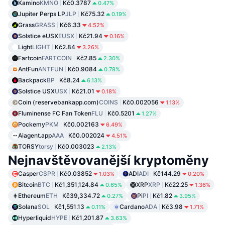
Kamino
KMNO
Kč0.3787
0.47%
Jupiter Perps LP
JLP
Kč75.32
0.19%
Grass
GRASS
Kč6.33
4.52%
Solstice eUSX
EUSX
Kč21.94
0.16%
Light
LIGHT
Kč2.84
3.26%
Fartcoin
FARTCOIN
Kč2.85
2.30%
AntFun
ANTFUN
Kč0.9084
0.78%
Backpack
BP
Kč8.24
6.13%
Solstice USX
USX
Kč21.01
0.18%
Coin (reservebankapp.com)
COINS
Kč0.002056
1.13%
Fluminense FC Fan Token
FLU
Kč0.5201
1.27%
Pockemy
PKM
Kč0.002163
6.49%
Aiagent.app
AAA
Kč0.002024
4.51%
TORSY
torsy
Kč0.003023
2.13%
Nejnavštěvovanější kryptoměny
Casper
CSPR
Kč0.03852
ADI
ADI
Kč144.29
1.03%
0.20%
Bitcoin
BTC
Kč1,351,124.84
XRP
XRP
Kč22.25
0.65%
1.36%
Ethereum
ETH
Kč39,334.72
Pi
PI
Kč1.82
0.27%
3.95%
Solana
SOL
Kč1,551.13
Cardano
ADA
Kč3.98
0.11%
1.71%
Hyperliquid
HYPE
Kč1,201.87
3.63%