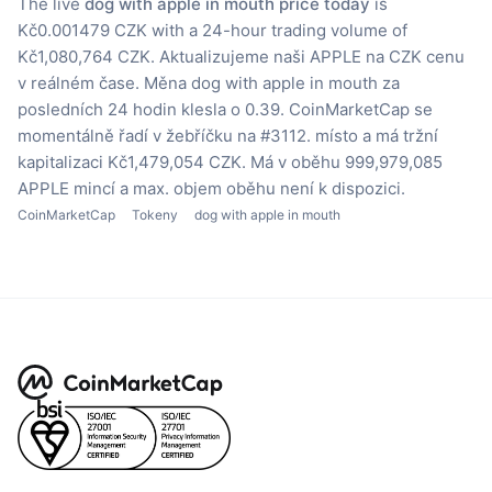
The live
dog with apple in mouth price today
is
Kč0.001479 CZK with a 24-hour trading volume of
Kč1,080,764 CZK.
Aktualizujeme naši APPLE na CZK cenu
v reálném čase.
Měna dog with apple in mouth za
posledních 24 hodin klesla o 0.39.
CoinMarketCap se
momentálně řadí v žebříčku na #3112. místo a má tržní
kapitalizaci Kč1,479,054 CZK.
Má v oběhu 999,979,085
APPLE mincí
a max. objem oběhu není k dispozici.
CoinMarketCap
Tokeny
dog with apple in mouth