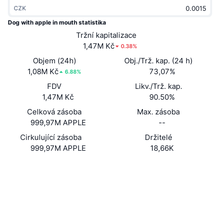
Trendující
CZK
Kryptoměnové ETF
Naučte se
CMC MCP
Dog with apple in mouth statistika
Nové
Bitcoin ETF
Tržní kapitalizace
x402
Zprávy
1,47M Kč
0.38%
Krypto
Ethereum ETF
Objem (24h)
Obj./Trž. kap. (24 h)
Akademie
1,08M Kč
73,07%
6.88%
Politika
Technická analýza
FDV
Likv./Trž. kap.
Prozkoumat
1,47M Kč
90.50%
Sporty
RSI
Videa
Celková zásoba
Max. zásoba
999,97M APPLE
--
Finance
MACD
Slovník
Cirkulující zásoba
Držitelé
999,97M APPLE
18,66K
Technologie
Deriváty
Kampaně
Webová stránka
Website
Sociální média
NFT
Přehled
Airdrops
Kontrakty
H33XL6...japump
Explorers
solscan.io
Celkové NFT statistiky
Likvidace
Diamantové odměny