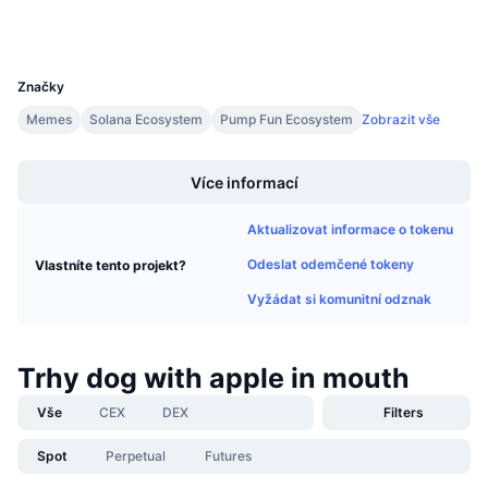
Wallets
Připravované prodeje
Sazby financování
Učte se a vydělávejte
UCID
31391
Značky
Kalendáře
Memes
Solana Ecosystem
Pump Fun Ecosystem
Zobrazit vše
Boost
Kalendář ICO
Více informací
Kalendář událostí
Aktualizovat informace o tokenu
Odeslat odemčené tokeny
Vlastníte tento projekt?
Vyžádat si komunitní odznak
Trhy dog with apple in mouth
Vše
CEX
DEX
Filters
Spot
Perpetual
Futures