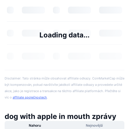
Loading data...
Disclaimer: Tato stránka může obsahovat affiliate odkazy. CoinMarketCap může
být kompenzován, pokud navštívíte jakékoli affiliate odkazy a provedete určité
akce, jako je registrace a transakce na těchto affiliate platformách. Přečtěte si
víc o
affiliate společnostech
.
dog with apple in mouth zprávy
Nahoru
Nejnovější