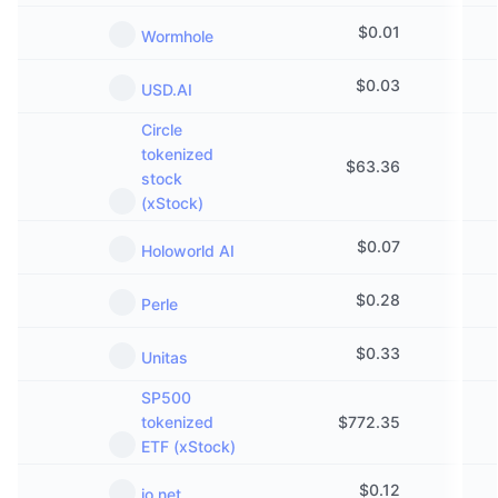
$
0.01
Wormhole
$
0.03
USD.AI
Circle
tokenized
$
63.36
stock
(xStock)
$
0.07
Holoworld AI
$
0.28
Perle
$
0.33
Unitas
SP500
tokenized
$
772.35
ETF (xStock)
$
0.12
io.net