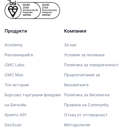
Продукти
Компания
Academy
За нас
Рекламирайте
Условия за ползване
CMC Labs
Политика за поверителност
CMC Max
Предпочитания за
Топ истории
бисквитките
Борсово търгувани фондове
Политика за бисквитки
на Биткойн
Правила на Community
Крипто API
Отказ от отговорност
DexScan
Методология