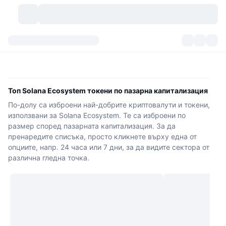
Криптовалути
Табла за управление
Криптовалути
DexScan
Пазари
Класиране
Топ Solana Ecosystem токени по пазарна капитализация
По-долу са изброени най-добрите криптовалути и токени,
Сигнали
Борси
Категории
New
Преглед на пазара
използвани за Solana Ecosystem. Те са изброени по
размер според пазарната капитализация. За да
Популярни
Community
Исторически моментни снимки
Спот пазар
Централизирани борси
пренаредите списъка, просто кликнете върху една от
опциите, напр. 24 часа или 7 дни, за да видите сектора от
Нов
Фийдове
API
Отключвания на токени
Брой криптовалути
Спот
различна гледна точка.
Печеливши
Теми
Продукти за доходност
Продукти
Биткойн хазни
Деривати
API
Мем експолорър
Сесии на живо
Активи от реалния свят
БНБ хазни
Продукти
Крипто API
Децентрализирани борси