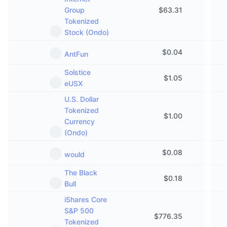
Group
$
63.31
Tokenized
Stock (Ondo)
$
0.04
AntFun
Solstice
$
1.05
eUSX
U.S. Dollar
Tokenized
$
1.00
Currency
(Ondo)
$
0.08
would
The Black
$
0.18
Bull
iShares Core
S&P 500
$
776.35
Tokenized