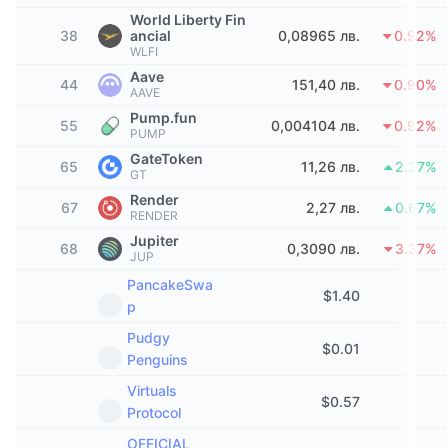
Набиращи популярност
Крипто ETF-и
World Liberty Fin
Научете повече
CMC MCP
38
ancial
0,08965 лв.
0.92%
WLFI
Ново
Борсово търгувани фондове на Биткойн
Aave
x402
Новини
44
151,40 лв.
0.90%
AAVE
Крипто
Борсово търгувани фондове на Етериум
Pump.fun
55
0,004104 лв.
0.92%
Academy
PUMP
GateToken
Политика
65
11,26 лв.
2.37%
Технически анализ
GT
Изследвания
Render
67
2,27 лв.
0.67%
Спорт
RENDER
RSI
Видеоклипове
Jupiter
68
0,3090 лв.
3.37%
Финанси
JUP
MACD
Терминологичен речник
PancakeSwa
$
1.40
Технологии
p
Деривати
Кампании
Pudgy
$
0.01
Penguins
NFT
Преглед
Airdrop събития
Virtuals
$
0.57
Protocol
Обща NFT статистика
Ликвидации
Диамантени награди
OFFICIAL