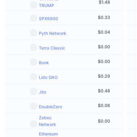
$
1.48
Предстоящи продажби
TRUMP
Проценти на финансиране
Научете и спечелете
$
0.33
SPX6900
Календари
$
0.04
Pyth Network
ICO календар
$
0.00
Terra Classic
Календар на събитията
$
0.00
Bonk
$
0.29
Lido DAO
$
0.48
Jito
$
0.06
DoubleZero
Zebec
$
0.00
Network
Ethereum