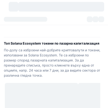
Криптовалути
Табла за управление
Криптовалути
DexScan
Пазари
Класиране
Топ Solana Ecosystem токени по пазарна капитализация
По-долу са изброени най-добрите криптовалути и токени,
Сигнали
Борси
Категории
New
Преглед на пазара
използвани за Solana Ecosystem. Те са изброени по
размер според пазарната капитализация. За да
Популярни
Community
Исторически моментни снимки
Спот пазар
Централизирани борси
пренаредите списъка, просто кликнете върху една от
опциите, напр. 24 часа или 7 дни, за да видите сектора от
Нов
Фийдове
API
Отключвания на токени
Брой криптовалути
Спот
различна гледна точка.
Печеливши
Теми
Продукти за доходност
Продукти
Биткойн хазни
Деривати
API
Мем експолорър
Сесии на живо
Активи от реалния свят
БНБ хазни
Продукти
Крипто API
Децентрализирани борси