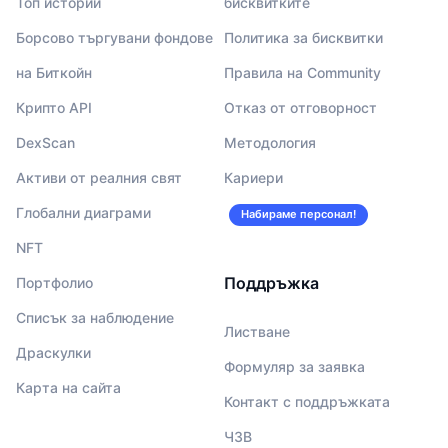
Топ истории
бисквитките
Борсово търгувани фондове
Политика за бисквитки
на Биткойн
Правила на Community
Крипто API
Отказ от отговорност
DexScan
Методология
Активи от реалния свят
Кариери
Глобални диаграми
Набираме персонал!
NFT
Поддръжка
Портфолио
Списък за наблюдение
Листване
Драскулки
Формуляр за заявка
Карта на сайта
Контакт с поддръжката
ЧЗВ