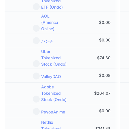
Tokenized
ETF (Ondo)
AOL
(America
$
0.00
Online)
$
0.00
パンチ
Uber
Tokenized
$
74.60
Stock (Ondo)
$
0.08
ValleyDAO
Adobe
Tokenized
$
264.07
Stock (Ondo)
$
0.00
PsyopAnime
Netflix
Tokenized
$
741.48