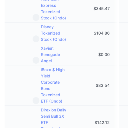
Предстоящи продажби
Express
Проценти на финансиране
$
345.47
Научете и спечелете
Tokenized
Stock (Ondo)
Календари
Disney
Tokenized
$
104.86
Stock (Ondo)
ICO календар
Xavier:
Календар на събитията
Renegade
$
0.00
Angel
iBoxx $ High
Yield
Corporate
$
83.54
Bond
Tokenized
ETF (Ondo)
Direxion Daily
Semi Bull 3X
ETF
$
142.12