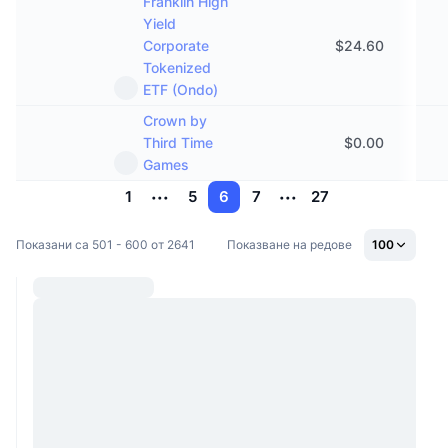
Franklin High
Yield
Corporate
$
24.60
Tokenized
ETF (Ondo)
Crown by
Third Time
$
0.00
Games
1
5
6
7
27
Показани са 501 - 600 от 2641
Показване на редове
100