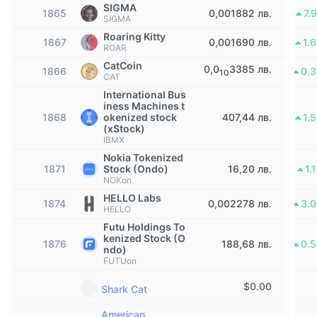
SIGMA
Набиращи популярност
Крипто ETF-и
1865
0,001882 лв.
7.
SIGMA
Научете повече
CMC MCP
Roaring Kitty
1867
0,001690 лв.
1.
Ново
Борсово търгувани фондове на Биткойн
ROAR
x402
Новини
CatCoin
0,0
3385 лв.
1866
0.
10
CAT
Крипто
Борсово търгувани фондове на Етериум
Academy
International Bus
iness Machines t
Политика
1868
okenized stock
407,44 лв.
1.
Технически анализ
Изследвания
(xStock)
IBMX
Спорт
Nokia Tokenized
RSI
Видеоклипове
1871
Stock (Ondo)
16,20 лв.
1.
NOKon
Финанси
MACD
Терминологичен речник
HELLO Labs
1874
0,002278 лв.
3.
HELLO
Технологии
Futu Holdings To
Деривати
Кампании
kenized Stock (O
1876
188,68 лв.
0.
ndo)
NFT
FUTUon
Преглед
Airdrop събития
$
0.00
Shark Cat
Обща NFT статистика
Ликвидации
Диамантени награди
American