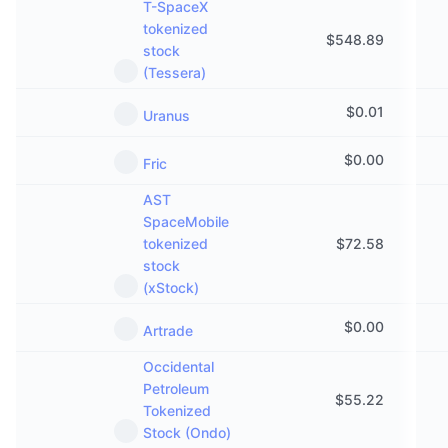
T-SpaceX
tokenized
$
548.89
stock
(Tessera)
$
0.01
Uranus
$
0.00
Fric
AST
SpaceMobile
tokenized
$
72.58
stock
(xStock)
$
0.00
Artrade
Occidental
Petroleum
$
55.22
Tokenized
Stock (Ondo)