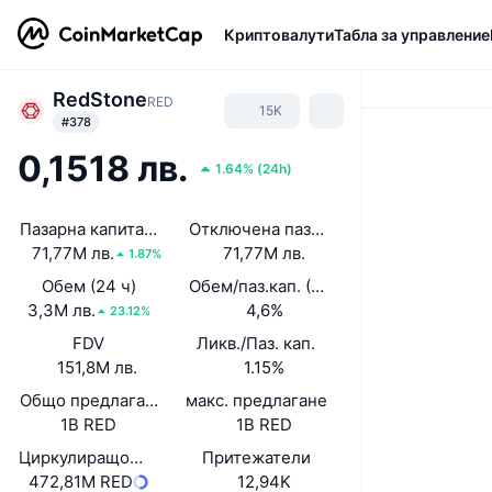
Криптовалути
Табла за управление
RedStone
RED
15K
#378
0,1518 лв.
1.64%
(
24h
)
Пазарна капитализация
Отключена пазарна капитализация
71,77M лв.
71,77M лв.
1.87%
Обем (24 ч)
Обем/паз.кап. (24 ч)
3,3M лв.
4,6%
23.12%
FDV
Ликв./Паз. кап.
151,8M лв.
1.15%
Общо предлагане
макс. предлагане
1B RED
1B RED
Циркулиращо предлагане
Притежатели
472,81M RED
12,94K