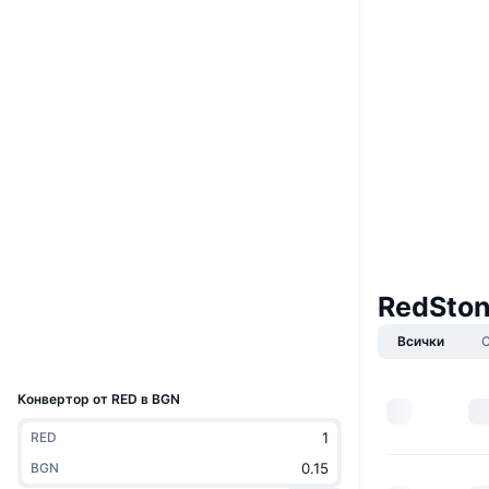
Boost
Уебсайт
Website
Социални медии
0xc43c...0bb5de
Договори
4.3
Рейтинг (CertiK)
Одити
etherscan.io
Експлоръри
RedSton
Портфейли
Всички
UCID
21707
Конвертор от RED в BGN
RED
BGN