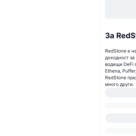
За RedS
RedStone е н
доходност за 
водещи DeFi п
Ethena, Puffe
RedStone пред
много други.