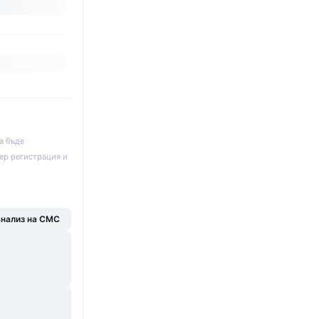
а бъде
ер регистрация и
анализ на CMC