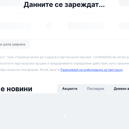
Данните се зареждат...
на цяла ширина
ост: Тази страница може да съдържа партньорски връзки. CoinMarketCap може д
посетите партньорски връзки и предприемете определени действия, като наприм
 партньорски платформи. Моля, вижте
Разкриване на информация за партньор
.
e новини
Акценти
Последни
Дневен 