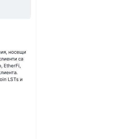
ния, носещи
клиенти са
 EtherFi,
клиента.
oin LSTs и