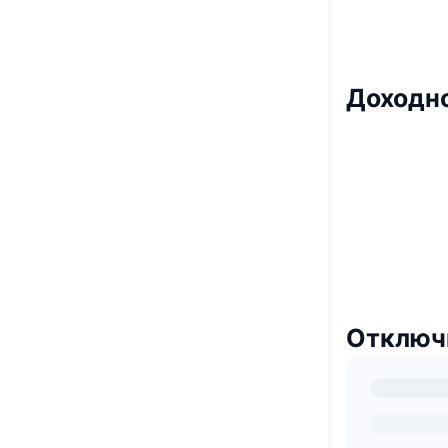
Доходно
Отключв