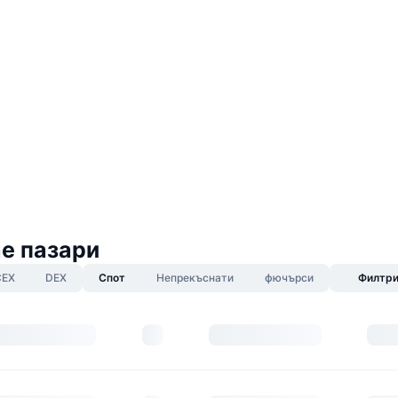
e пазари
CEX
DEX
Спот
Непрекъснати
фючърси
Филтр