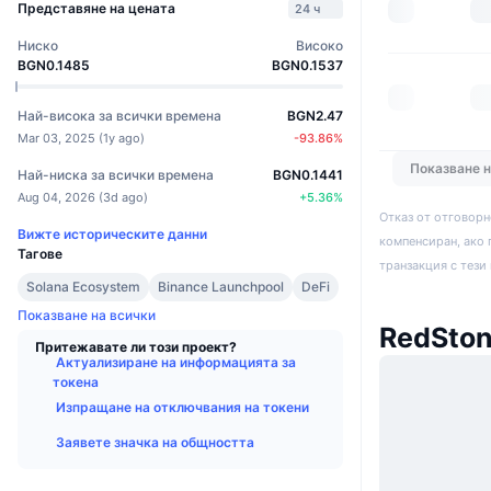
Представяне на цената
24 ч
Ниско
Високо
BGN0.1485
BGN0.1537
Най-висока за всички времена
BGN2.47
Mar 03, 2025
(
1y ago
)
-93.86
%
Показване 
Най-ниска за всички времена
BGN0.1441
Aug 04, 2026
(
3d ago
)
+
5.36
%
Отказ от отговорн
Вижте историческите данни
компенсиран, ако 
Тагове
транзакция с тези
Solana Ecosystem
Binance Launchpool
DeFi
Показване на всички
RedSton
Притежавате ли този проект?
Актуализиране на информацията за
токена
Изпращане на отключвания на токени
Заявете значка на общността