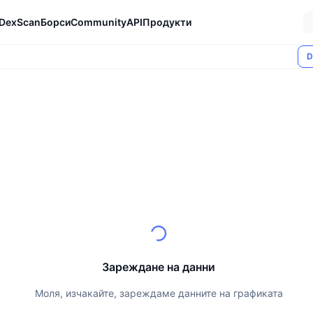
DexScan
Борси
Community
API
Продукти
D
Зареждане на данни
Моля, изчакайте, зареждаме данните на графиката