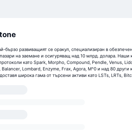
tone
ай-бързо развиващият се оракул, специализиран в обезпече
пазари на заемане и осигуряващ над 10 млрд. долара. Наши 
ротоколи като Spark, Morpho, Compound, Pendle, Venus, Lido,
r, Balancer, Lombard, Enzyme, Frax, Agora, M^0 и над 80 други 
оставя широка гама от търсени активи като LSTs, LRTs, Bitc