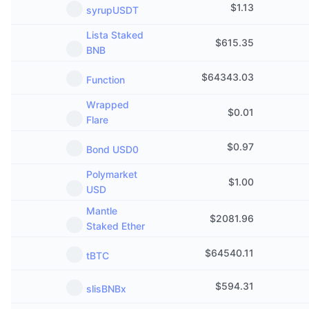
$
1.13
syrupUSDT
Lista Staked
$
615.35
BNB
$
64343.03
Function
Wrapped
$
0.01
Flare
$
0.97
Bond USD0
Polymarket
$
1.00
USD
Mantle
$
2081.96
Staked Ether
$
64540.11
tBTC
$
594.31
slisBNBx