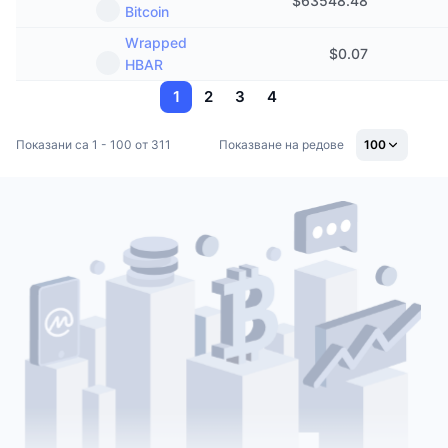
$
63548.48
Bitcoin
Wrapped
$
0.07
HBAR
1
2
3
4
Показани са 1 - 100 от 311
Показване на редове
100