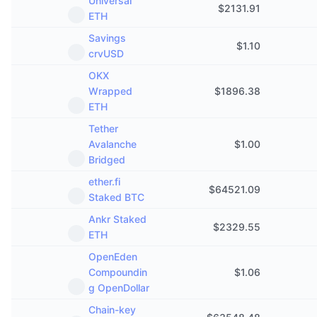
Universal
$
2131.91
ETH
Savings
$
1.10
crvUSD
OKX
Wrapped
$
1896.38
ETH
Tether
Avalanche
$
1.00
Bridged
ether.fi
$
64521.09
Staked BTC
Ankr Staked
$
2329.55
ETH
OpenEden
Compoundin
$
1.06
g OpenDollar
Chain-key