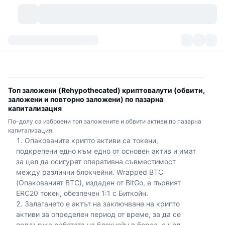
Криптовалути
Табла за управление
Криптовалути
DexScan
Пазари
Класиране
Топ заложени (Rehypothecated) криптовалути (обвити,
заложени и повторно заложени) по пазарна
Сигнали
Борси
Категории
New
Преглед на пазара
капитализация
По-долу са изброени топ заложените и обвити активи по пазарна
Популярни
Community
капитализация.
Исторически моментни снимки
Спот пазар
Централизирани борси
Опакованите крипто активи са токени,
подкрепени едно към едно от основен актив и имат
Нов
Фийдове
API
Отключвания на токени
Брой криптовалути
Спот
за цел да осигурят оперативна съвместимост
между различни блокчейни. Wrapped BTC
Печеливши
Теми
Продукти за доходност
Продукти
Биткойн хазни
Деривати
API
(Опакованият BTC), издаден от BitGo, е първият
ERC20 токен, обезпечен 1:1 с Биткойн.
Мем експолорър
Сесии на живо
Активи от реалния свят
Залагането е актът на заключване на крипто
БНБ хазни
Продукти
Крипто API
Децентрализирани борси
активи за определен период от време, за да се
поддържа работата на блокчейн в борса, с цел