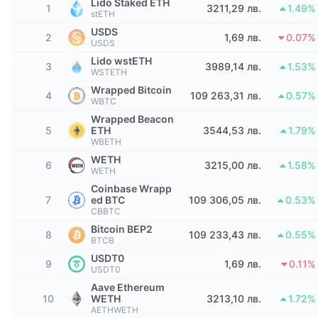
Lido Staked ETH
1
3211,29 лв.
1.49%
Набиращи популярност
Крипто ETF-и
stETH
Научете повече
CMC MCP
USDS
2
1,69 лв.
0.07%
USDS
Ново
Борсово търгувани фондове на Биткойн
x402
Новини
Lido wstETH
3
3989,14 лв.
1.53%
WSTETH
Крипто
Борсово търгувани фондове на Етериум
Wrapped Bitcoin
Academy
4
109 263,31 лв.
0.57%
WBTC
Политика
Wrapped Beacon
Технически анализ
Изследвания
5
ETH
3544,53 лв.
1.79%
WBETH
Спорт
RSI
WETH
Видеоклипове
6
3215,00 лв.
1.58%
WETH
Финанси
Coinbase Wrapp
MACD
Терминологичен речник
7
ed BTC
109 306,05 лв.
0.53%
CBBTC
Технологии
Bitcoin BEP2
8
109 233,43 лв.
0.55%
Деривати
Кампании
BTCB
USDT0
NFT
9
1,69 лв.
0.11%
USDT0
Преглед
Airdrop събития
Aave Ethereum
Обща NFT статистика
10
WETH
3213,10 лв.
1.72%
Ликвидации
Диамантени награди
AETHWETH