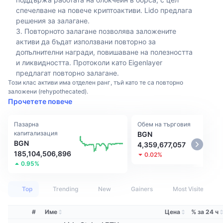
Топ трейдъри
Статии
Притоци/отливи от борси
DEX API
Конвертор
Класации
спечелване на повече криптоактиви. Lido предлага
Спот
решения за залагане.
Настроение
Предприятие
Бюлетин
Повторното залагане позволява заложените
Индикатори
Набиращи популярност
Деривати
активи да бъдат използвани повторно за
допълнителни награди, повишаване на полезността
Цени
CMC Launch
Предстоящи
Индекс на страха и алчността.
и ликвидността. Протоколи като Eigenlayer
предлагат повторно залагане.
Ресурси
CMC Labs
Наскоро добавени
Индекс на сезона на алткойните
Този клас активи има отделен ранг, тъй като те са повторно
заложени (rehypothecated).
CMC Max
Прочетете повече
Печеливши и губещи
Индикатори на пазарния цикъл
Документация
Пазарна
Топ истории
Обем на търговия
Най-посещавани
Доминиране на Биткойн
капитализация
BGN
ЧЗВ
BGN
4,359,677,057
Бот в Telegram
Настроения в общността
Индекс CoinMarketCap 20
185,104,506,896
0.02%
0.95%
AI интеграции
Рекламирайте
Класиране на веригата
Индекс CoinMarketCap 100
Top
Trending
New
Gainers
Most Visited
CMC Агентски хъб
Пазари за прогнози
Потоци от ETF
Уиджети на сайта
#
Име
Цена
% за 24 ч
Пазар на умения