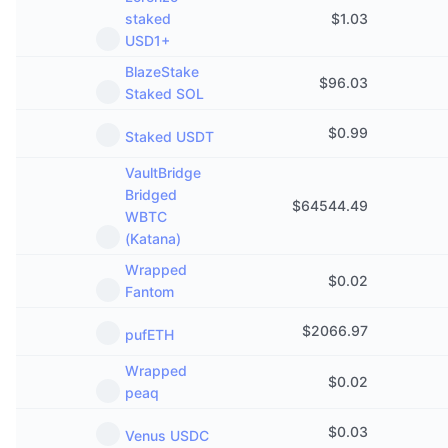
staked
$
1.03
USD1+
BlazeStake
$
96.03
Staked SOL
$
0.99
Staked USDT
VaultBridge
Bridged
$
64544.49
WBTC
(Katana)
Wrapped
$
0.02
Fantom
$
2066.97
pufETH
Wrapped
$
0.02
peaq
$
0.03
Venus USDC