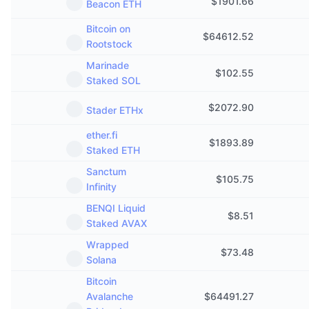
$
1901.66
Beacon ETH
Bitcoin on
$
64612.52
Rootstock
Marinade
$
102.55
Staked SOL
$
2072.90
Stader ETHx
ether.fi
$
1893.89
Staked ETH
Sanctum
$
105.75
Infinity
BENQI Liquid
$
8.51
Staked AVAX
Wrapped
$
73.48
Solana
Bitcoin
Avalanche
$
64491.27