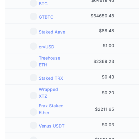
$
64619.46
BTC
$
64650.48
GTBTC
$
88.48
Staked Aave
$
1.00
crvUSD
Treehouse
$
2369.23
ETH
$
0.43
Staked TRX
Wrapped
$
0.20
XTZ
Frax Staked
$
2211.65
Ether
$
0.03
Venus USDT