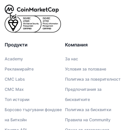
Продукти
Компания
Academy
За нас
Рекламирайте
Условия за ползване
CMC Labs
Политика за поверителност
CMC Max
Предпочитания за
Топ истории
бисквитките
Борсово търгувани фондове
Политика за бисквитки
на Биткойн
Правила на Community
Крипто API
Отказ от отговорност