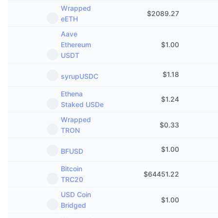
Предстоящи продажби
Wrapped
$
2089.27
Проценти на финансиране
Научете и спечелете
eETH
Aave
Ethereum
$
1.00
Календари
USDT
ICO календар
$
1.18
syrupUSDC
Календар на събитията
Ethena
$
1.24
Staked USDe
Wrapped
$
0.33
TRON
$
1.00
BFUSD
Bitcoin
$
64451.22
TRC20
USD Coin
$
1.00
Bridged