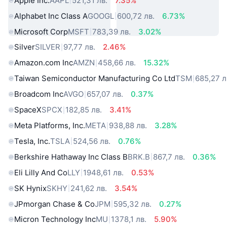
Apple Inc.
AAPL
521,31 лв.
7.35%
Alphabet Inc Class A
GOOGL
600,72 лв.
6.73%
Microsoft Corp
MSFT
783,39 лв.
3.02%
Silver
SILVER
97,77 лв.
2.46%
Amazon.com Inc
AMZN
458,66 лв.
15.32%
Taiwan Semiconductor Manufacturing Co Ltd
TSM
685,27 л
Broadcom Inc
AVGO
657,07 лв.
0.37%
SpaceX
SPCX
182,85 лв.
3.41%
Meta Platforms, Inc.
META
938,88 лв.
3.28%
Tesla, Inc.
TSLA
524,56 лв.
0.76%
Berkshire Hathaway Inc Class B
BRK.B
867,7 лв.
0.36%
Eli Lilly And Co
LLY
1948,61 лв.
0.53%
SK Hynix
SKHY
241,62 лв.
3.54%
JPmorgan Chase & Co
JPM
595,32 лв.
0.27%
Micron Technology Inc
MU
1378,1 лв.
5.90%