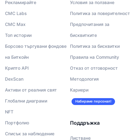
Рекламирайте
Условия за ползване
CMC Labs
Политика за поверителност
CMC Max
Предпочитания за
Топ истории
бисквитките
Борсово търгувани фондове
Политика за бисквитки
на Биткойн
Правила на Community
Крипто API
Отказ от отговорност
DexScan
Методология
Активи от реалния свят
Кариери
Глобални диаграми
Набираме персонал!
NFT
Поддръжка
Портфолио
Списък за наблюдение
Листване