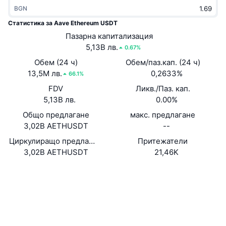
Набиращи популярност
BGN
Крипто ETF-и
Научете повече
CMC MCP
Статистика за Aave Ethereum USDT
Ново
Борсово търгувани фондове на Биткойн
Пазарна капитализация
x402
Новини
5,13B лв.
0.67%
Крипто
Борсово търгувани фондове на Етериум
Обем (24 ч)
Обем/паз.кап. (24 ч)
Academy
13,5M лв.
0,2633%
66.1%
Политика
Технически анализ
FDV
Ликв./Паз. кап.
Изследвания
5,13B лв.
0.00%
Спорт
RSI
Видеоклипове
Общо предлагане
макс. предлагане
3,02B AETHUSDT
--
Финанси
MACD
Терминологичен речник
Циркулиращо предлагане
Притежатели
3,02B AETHUSDT
21,46K
Технологии
Деривати
Кампании
Уебсайт
Website
Социални медии
NFT
Преглед
Airdrop събития
Договори
0x2387...D4086a
Обща NFT статистика
Експлоръри
etherscan.io
Ликвидации
Диамантени награди
Портфейли