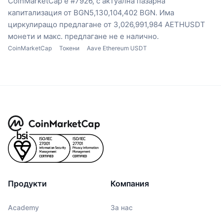
CoinMarketCap е #7926, с актуална пазарна
капитализация от BGN5,130,104,402 BGN.
Има
циркулиращо предлагане от 3,026,991,984 AETHUSDT
монети
и макс. предлагане не е налично.
CoinMarketCap
Токени
Aave Ethereum USDT
Продукти
Компания
Academy
За нас