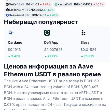
DeXe
DEXE
BGN4.02
Kaspa
KAS
BGN0.04529
3.62%
1.25%
Stellar
XLM
BGN0.2952
1.57%
Чейнлинк
LINK
BGN14.07
2.48%
Набиращи популярност
Cardano
Defi App
Bless
$0.1913
$0.007648
$0.01524
9.47%
22.22%
73.82%
Ценова информация за Aave
Ethereum USDT в реално време
The live
Aave Ethereum USDT price today
is BGN1.69
BGN with a 24-hour trading volume of BGN13,508,497
BGN.
Ние актуализираме нашата цена на AETHUSDT в
BGN в реално време.
Aave Ethereum USDT е намалял с
0.01 % през последните 24 часа.
Текущото класиране на