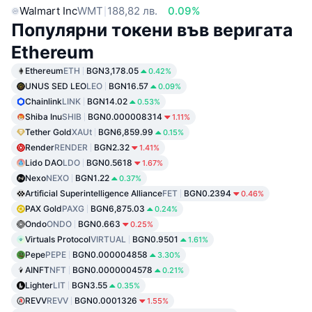
Walmart Inc
WMT
188,82 лв.
0.09%
Популярни токени във веригата
Ethereum
Ethereum
ETH
BGN3,178.05
0.42%
UNUS SED LEO
LEO
BGN16.57
0.09%
Chainlink
LINK
BGN14.02
0.53%
Shiba Inu
SHIB
BGN0.000008314
1.11%
Tether Gold
XAUt
BGN6,859.99
0.15%
Render
RENDER
BGN2.32
1.41%
Lido DAO
LDO
BGN0.5618
1.67%
Nexo
NEXO
BGN1.22
0.37%
Artificial Superintelligence Alliance
FET
BGN0.2394
0.46%
PAX Gold
PAXG
BGN6,875.03
0.24%
Ondo
ONDO
BGN0.663
0.25%
Virtuals Protocol
VIRTUAL
BGN0.9501
1.61%
Pepe
PEPE
BGN0.000004858
3.30%
AINFT
NFT
BGN0.0000004578
0.21%
Lighter
LIT
BGN3.55
0.35%
REVV
REVV
BGN0.0001326
1.55%