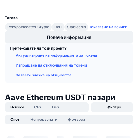
Предстоящи продажби
UCID
36457
Проценти на финансиране
Научете и спечелете
Тагове
Rehypothecated Crypto
DeFi
Stablecoin
Показване на всички
Календари
Повече информация
ICO календар
Притежавате ли този проект?
Актуализиране на информацията за токена
Календар на събитията
Изпращане на отключвания на токени
Заявете значка на общността
Aave Ethereum USDT пазари
Всички
CEX
DEX
Филтри
Спот
Непрекъснати
фючърси