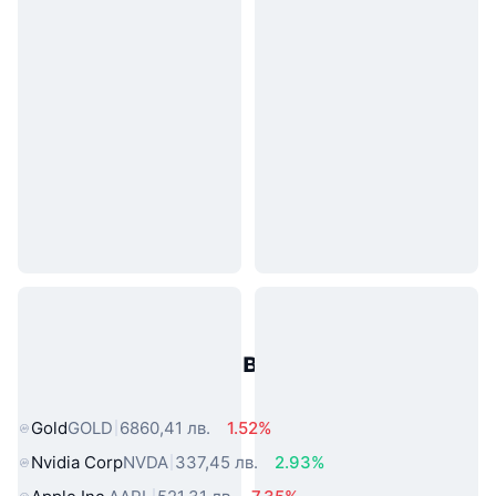
Популярни активи от реалния
свят
Gold
GOLD
6860,41 лв.
1.52%
Nvidia Corp
NVDA
337,45 лв.
2.93%