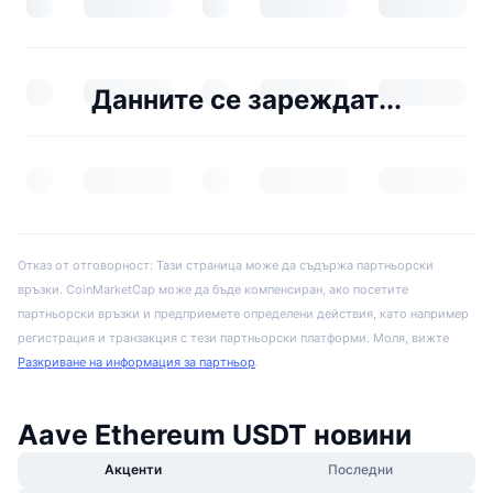
Данните се зареждат...
Отказ от отговорност: Тази страница може да съдържа партньорски
връзки. CoinMarketCap може да бъде компенсиран, ако посетите
партньорски връзки и предприемете определени действия, като например
регистрация и транзакция с тези партньорски платформи. Моля, вижте
Разкриване на информация за партньор
.
Aave Ethereum USDT новини
Акценти
Последни