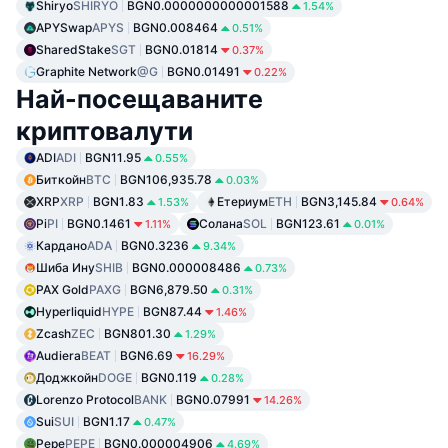
Shiryo
SHIRYO
BGN0.0000000000001588
1.54%
APYSwap
APYS
BGN0.008464
0.51%
SharedStake
SGT
BGN0.01814
0.37%
Graphite Network
@G
BGN0.01491
0.22%
Най-посещаваните
криптовалути
ADI
ADI
BGN11.95
0.55%
Биткойн
BTC
BGN106,935.78
0.03%
XRP
XRP
BGN1.83
Етериум
ETH
BGN3,145.84
1.53%
0.64%
Pi
PI
BGN0.1461
Солана
SOL
BGN123.61
1.11%
0.01%
Кардано
ADA
BGN0.3236
9.34%
Шиба Ину
SHIB
BGN0.000008486
0.73%
PAX Gold
PAXG
BGN6,879.50
0.31%
Hyperliquid
HYPE
BGN87.44
1.46%
Zcash
ZEC
BGN801.30
1.29%
Audiera
BEAT
BGN6.69
16.29%
Доджкойн
DOGE
BGN0.119
0.28%
Lorenzo Protocol
BANK
BGN0.07991
14.26%
Sui
SUI
BGN1.17
0.47%
Pepe
PEPE
BGN0.000004906
4.69%