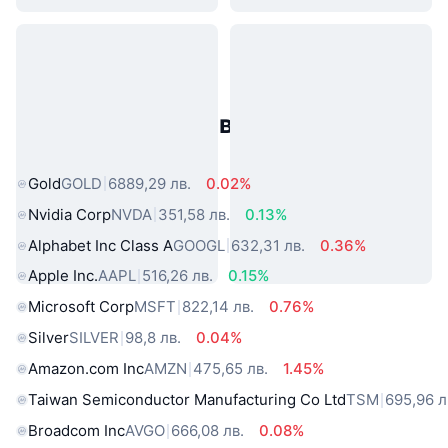
Популярни активи от реалния
свят
Gold
GOLD
6889,29 лв.
0.02%
Nvidia Corp
NVDA
351,58 лв.
0.13%
Alphabet Inc Class A
GOOGL
632,31 лв.
0.36%
Apple Inc.
AAPL
516,26 лв.
0.15%
Microsoft Corp
MSFT
822,14 лв.
0.76%
Silver
SILVER
98,8 лв.
0.04%
Amazon.com Inc
AMZN
475,65 лв.
1.45%
Taiwan Semiconductor Manufacturing Co Ltd
TSM
695,96 л
Broadcom Inc
AVGO
666,08 лв.
0.08%