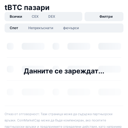
tBTC пазари
Всички
CEX
DEX
Филтри
Спот
Непрекъснати
фючърси
Данните се зареждат...
Отказ от отговорност: Тази страница може да съдържа партньорски
връзки. CoinMarketCap може да бъде компенсиран, ако посетите
партньорски връзки и предприемете определени действия, като например