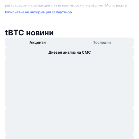
регистрация и транзакция с тези партньорски платформи. Моля, вижте
Разкриване на информация за партньор
.
tBTC новини
Акценти
Последни
Дневен анализ на CMC