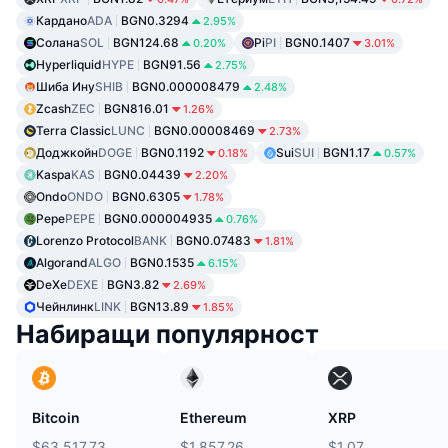
Кардано
ADA
BGN0.3294
2.95%
Солана
SOL
BGN124.68
Pi
PI
BGN0.1407
0.20%
3.01%
Hyperliquid
HYPE
BGN91.56
2.75%
Шиба Ину
SHIB
BGN0.000008479
2.48%
Zcash
ZEC
BGN816.01
1.26%
Terra Classic
LUNC
BGN0.00008469
2.73%
Доджкойн
DOGE
BGN0.1192
Sui
SUI
BGN1.17
0.18%
0.57%
Kaspa
KAS
BGN0.04439
2.20%
Ondo
ONDO
BGN0.6305
1.78%
Pepe
PEPE
BGN0.000004935
0.76%
Lorenzo Protocol
BANK
BGN0.07483
1.81%
Algorand
ALGO
BGN0.1535
6.15%
DeXe
DEXE
BGN3.82
2.69%
Чейнлинк
LINK
BGN13.89
1.85%
Набиращи популярност
Bitcoin
Ethereum
XRP
$63,517.73
$1,857.26
$1.07