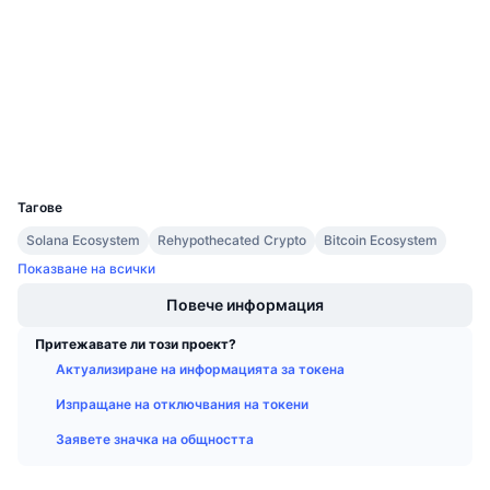
Договори
Предстоящи продажби
Проценти на финансиране
Научете и спечелете
etherscan.io
Експлоръри
Календари
Портфейли
ICO календар
UCID
26133
Календар на събитията
Тагове
Solana Ecosystem
Rehypothecated Crypto
Bitcoin Ecosystem
Показване на всички
Повече информация
Притежавате ли този проект?
Актуализиране на информацията за токена
Изпращане на отключвания на токени
Заявете значка на общността