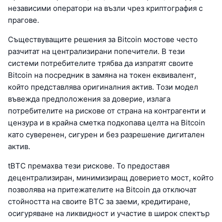
независими оператори на възли чрез криптография с
прагове.
Съществуващите решения за Bitcoin мостове често
разчитат на централизирани попечители. В тези
системи потребителите трябва да изпратят своите
Bitcoin на посредник в замяна на токен еквивалент,
който представлява оригиналния актив. Този модел
въвежда предположения за доверие, излага
потребителите на рискове от страна на контрагенти и
цензура и в крайна сметка подкопава целта на Bitcoin
като суверенен, сигурен и без разрешение дигитален
актив.
tBTC премахва тези рискове. То предоставя
децентрализиран, минимизиращ доверието мост, който
позволява на притежателите на Bitcoin да отключат
стойността на своите BTC за заеми, кредитиране,
осигуряване на ликвидност и участие в широк спектър