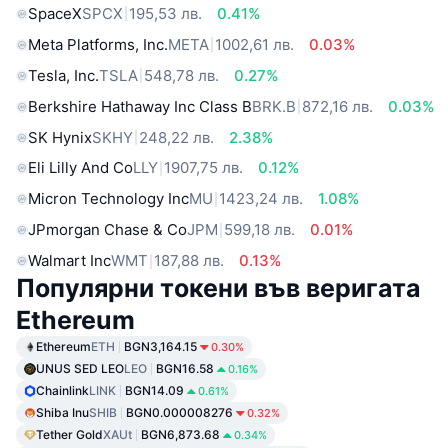
SpaceX
SPCX
195,53 лв.
0.41%
Meta Platforms, Inc.
META
1002,61 лв.
0.03%
Tesla, Inc.
TSLA
548,78 лв.
0.27%
Berkshire Hathaway Inc Class B
BRK.B
872,16 лв.
0.03%
SK Hynix
SKHY
248,22 лв.
2.38%
Eli Lilly And Co
LLY
1907,75 лв.
0.12%
Micron Technology Inc
MU
1423,24 лв.
1.08%
JPmorgan Chase & Co
JPM
599,18 лв.
0.01%
Walmart Inc
WMT
187,88 лв.
0.13%
Популярни токени във веригата
Ethereum
Ethereum
ETH
BGN3,164.15
0.30%
UNUS SED LEO
LEO
BGN16.58
0.16%
Chainlink
LINK
BGN14.09
0.61%
Shiba Inu
SHIB
BGN0.000008276
0.32%
Tether Gold
XAUt
BGN6,873.68
0.34%