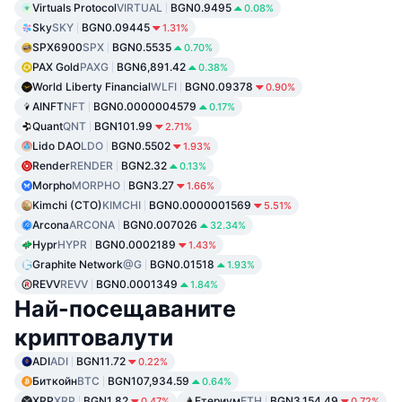
Virtuals Protocol
VIRTUAL
BGN0.9495
0.08%
Sky
SKY
BGN0.09445
1.31%
SPX6900
SPX
BGN0.5535
0.70%
PAX Gold
PAXG
BGN6,891.42
0.38%
World Liberty Financial
WLFI
BGN0.09378
0.90%
AINFT
NFT
BGN0.0000004579
0.17%
Quant
QNT
BGN101.99
2.71%
Lido DAO
LDO
BGN0.5502
1.93%
Render
RENDER
BGN2.32
0.13%
Morpho
MORPHO
BGN3.27
1.66%
Kimchi (CTO)
KIMCHI
BGN0.0000001569
5.51%
Arcona
ARCONA
BGN0.007026
32.34%
Hypr
HYPR
BGN0.0002189
1.43%
Graphite Network
@G
BGN0.01518
1.93%
REVV
REVV
BGN0.0001349
1.84%
Най-посещаваните
криптовалути
ADI
ADI
BGN11.72
0.22%
Биткойн
BTC
BGN107,934.59
0.64%
XRP
XRP
BGN1.82
Етериум
ETH
BGN3,154.49
0.47%
0.72%