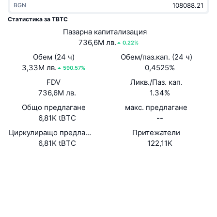
BGN
Набиращи популярност
Крипто ETF-и
Научете повече
CMC MCP
Статистика за TBTC
Ново
Пазарна капитализация
Борсово търгувани фондове на Биткойн
x402
Новини
736,6M лв.
0.22%
Крипто
Борсово търгувани фондове на Етериум
Обем (24 ч)
Обем/паз.кап. (24 ч)
Academy
3,33M лв.
0,4525%
590.57%
Политика
FDV
Ликв./Паз. кап.
Технически анализ
Изследвания
736,6M лв.
1.34%
Спорт
Общо предлагане
макс. предлагане
RSI
Видеоклипове
6,81K tBTC
--
Финанси
MACD
Циркулиращо предлагане
Притежатели
Терминологичен речник
6,81K tBTC
122,11K
Технологии
Website
Whitepaper
Деривати
Кампании
Уебсайт
NFT
Преглед
Airdrop събития
Социални медии
Обща NFT статистика
Ликвидации
Диамантени награди
0x1808...d93a88