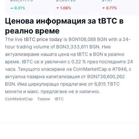
0.31%
1.06%
0.77%
Ценова информация за tBTC в
реално време
The live
tBTC price today
is BGN108,088 BGN with a 24-
hour trading volume of BGN3,333,611 BGN.
Ние
актуализираме нашата цена на tBTC в BGN в реално
време.
tBTC се е увеличил с 0.22 % през последните 24
часа.
Текущото класиране на CoinMarketCap е #7946, с
актуална пазарна капитализация от BGN736,600,262
BGN.
Има циркулиращо предлагане от 6,815 TBTC
монети
и макс. предлагане не е налично.
CoinMarketCap
Токени
tBTC