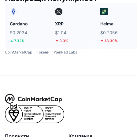
Cardano
XRP
Heima
$0.2034
$1.04
$0.2056
7.32%
3.3%
18.39%
CoinMarketCap
Токени
WenPad Labs
Продукти
Компания