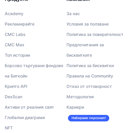
Academy
За нас
Рекламирайте
Условия за ползване
CMC Labs
Политика за поверителност
CMC Max
Предпочитания за
Топ истории
бисквитките
Борсово търгувани фондове
Политика за бисквитки
на Биткойн
Правила на Community
Крипто API
Отказ от отговорност
DexScan
Методология
Активи от реалния свят
Кариери
Глобални диаграми
Набираме персонал!
NFT