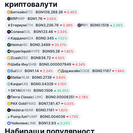
криптовалути
Биткойн
BTC
BGN109,288.26
0.45%
XRP
XRP
BGN1.76
3.02%
Етериум
ETH
BGN3,236.76
Pi
PI
BGN0.1518
0.38%
2.56%
Солана
SOL
BGN123.46
2.03%
Кардано
ADA
BGN0.345
7.52%
Heima
HEI
BGN0.3499
20.27%
Hyperliquid
HYPE
BGN95.28
1.82%
Zcash
ZEC
BGN836.72
4.52%
Шиба Ину
SHIB
BGN0.000007949
4.34%
Sui
SUI
BGN1.14
Доджкойн
DOGE
BGN0.1167
2.24%
1.94%
Stellar
XLM
BGN0.2729
3.63%
Kaspa
KAS
BGN0.04329
2.15%
SKYAI
SKYAI
BGN0.1506
40.35%
Terra Classic
LUNC
BGN0.00008251
2.78%
PAX Gold
PAXG
BGN7,181.47
0.03%
Hedera
HBAR
BGN0.1161
1.62%
Pump.fun
PUMP
BGN0.004036
1.73%
Чейнлинк
LINK
BGN13.93
0.25%
Набиращи популярност