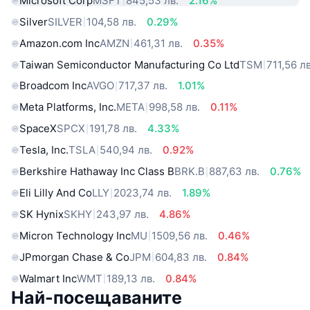
Microsoft Corp
MSFT
845,53 лв.
2.16%
Silver
SILVER
104,58 лв.
0.29%
Amazon.com Inc
AMZN
461,31 лв.
0.35%
Taiwan Semiconductor Manufacturing Co Ltd
TSM
711,56 лв
Broadcom Inc
AVGO
717,37 лв.
1.01%
Meta Platforms, Inc.
META
998,58 лв.
0.11%
SpaceX
SPCX
191,78 лв.
4.33%
Tesla, Inc.
TSLA
540,94 лв.
0.92%
Berkshire Hathaway Inc Class B
BRK.B
887,63 лв.
0.76%
Eli Lilly And Co
LLY
2023,74 лв.
1.89%
SK Hynix
SKHY
243,97 лв.
4.86%
Micron Technology Inc
MU
1509,56 лв.
0.46%
JPmorgan Chase & Co
JPM
604,83 лв.
0.84%
Walmart Inc
WMT
189,13 лв.
0.84%
Най-посещаваните