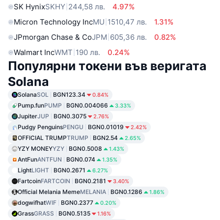
SK Hynix
SKHY
244,58 лв.
4.97%
Micron Technology Inc
MU
1510,47 лв.
1.31%
JPmorgan Chase & Co
JPM
605,36 лв.
0.82%
Walmart Inc
WMT
190 лв.
0.24%
Популярни токени във веригата
Solana
Solana
SOL
BGN123.34
0.84%
Pump.fun
PUMP
BGN0.004066
3.33%
Jupiter
JUP
BGN0.3075
2.76%
Pudgy Penguins
PENGU
BGN0.01019
2.42%
OFFICIAL TRUMP
TRUMP
BGN2.54
2.65%
YZY MONEY
YZY
BGN0.5008
1.43%
AntFun
ANTFUN
BGN0.074
1.35%
Light
LIGHT
BGN0.2671
6.27%
Fartcoin
FARTCOIN
BGN0.2181
3.40%
Official Melania Meme
MELANIA
BGN0.1286
1.86%
dogwifhat
WIF
BGN0.2377
0.20%
Grass
GRASS
BGN0.5135
1.16%