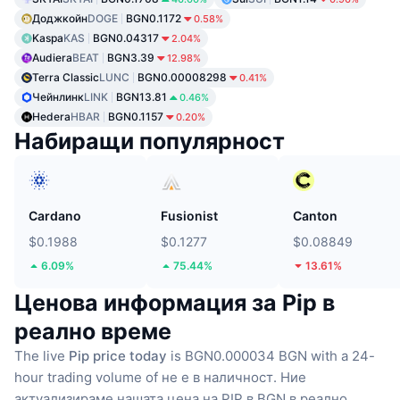
Доджкойн
DOGE
BGN0.1172
0.58%
Kaspa
KAS
BGN0.04317
2.04%
Audiera
BEAT
BGN3.39
12.98%
Terra Classic
LUNC
BGN0.00008298
0.41%
Чейнлинк
LINK
BGN13.81
0.46%
Hedera
HBAR
BGN0.1157
0.20%
Набиращи популярност
Cardano
Fusionist
Canton
$0.1988
$0.1277
$0.08849
6.09%
75.44%
13.61%
Ценова информация за Pip в
реално време
The live
Pip price today
is BGN0.000034 BGN with a 24-
hour trading volume of не е в наличност.
Ние
актуализираме нашата цена на PIP в BGN в реално