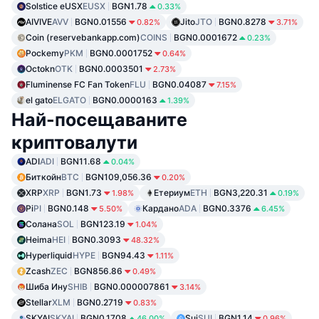
Solstice eUSX
EUSX
BGN1.78
0.33%
AIVIVE
AVV
BGN0.01556
Jito
JTO
BGN0.8278
0.82%
3.71%
Coin (reservebankapp.com)
COINS
BGN0.0001672
0.23%
Pockemy
PKM
BGN0.0001752
0.64%
Octokn
OTK
BGN0.0003501
2.73%
Fluminense FC Fan Token
FLU
BGN0.04087
7.15%
el gato
ELGATO
BGN0.0000163
1.39%
Най-посещаваните
криптовалути
ADI
ADI
BGN11.68
0.04%
Биткойн
BTC
BGN109,056.36
0.20%
XRP
XRP
BGN1.73
Етериум
ETH
BGN3,220.31
1.98%
0.19%
Pi
PI
BGN0.148
Кардано
ADA
BGN0.3376
5.50%
6.45%
Солана
SOL
BGN123.19
1.04%
Heima
HEI
BGN0.3093
48.32%
Hyperliquid
HYPE
BGN94.43
1.11%
Zcash
ZEC
BGN856.86
0.49%
Шиба Ину
SHIB
BGN0.000007861
3.14%
Stellar
XLM
BGN0.2719
0.83%
SKYAI
SKYAI
BGN0.1708
Sui
SUI
BGN1.14
46.00%
0.96%