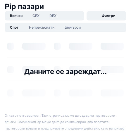
Pip пазари
Всички
CEX
DEX
Филтри
Спот
Непрекъснати
фючърси
Данните се зареждат...
Отказ от отговорност: Тази страница може да съдържа партньорски
връзки. CoinMarketCap може да бъде компенсиран, ако посетите
партньорски връзки и предприемете определени действия, като например