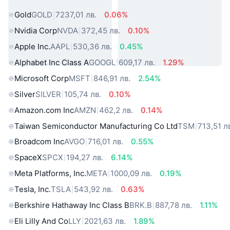
свят
Gold
GOLD
7237,01 лв.
0.06%
Nvidia Corp
NVDA
372,45 лв.
0.10%
Apple Inc.
AAPL
530,36 лв.
0.45%
Alphabet Inc Class A
GOOGL
609,17 лв.
1.29%
Microsoft Corp
MSFT
846,91 лв.
2.54%
Silver
SILVER
105,74 лв.
0.10%
Amazon.com Inc
AMZN
462,2 лв.
0.14%
Taiwan Semiconductor Manufacturing Co Ltd
TSM
713,51 л
Broadcom Inc
AVGO
716,01 лв.
0.55%
SpaceX
SPCX
194,27 лв.
6.14%
Meta Platforms, Inc.
META
1000,09 лв.
0.19%
Tesla, Inc.
TSLA
543,92 лв.
0.63%
Berkshire Hathaway Inc Class B
BRK.B
887,78 лв.
1.11%
Eli Lilly And Co
LLY
2021,63 лв.
1.89%