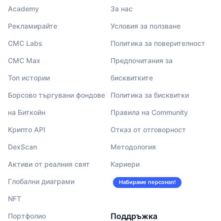
Academy
За нас
Рекламирайте
Условия за ползване
CMC Labs
Политика за поверителност
CMC Max
Предпочитания за
Топ истории
бисквитките
Борсово търгувани фондове
Политика за бисквитки
на Биткойн
Правила на Community
Крипто API
Отказ от отговорност
DexScan
Методология
Активи от реалния свят
Кариери
Глобални диаграми
Набираме персонал!
NFT
Поддръжка
Портфолио