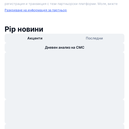
регистрация и транзакция с тези партньорски платформи. Моля, вижте
Разкриване на информация за партньор
.
Pip новини
Акценти
Последни
Дневен анализ на CMC