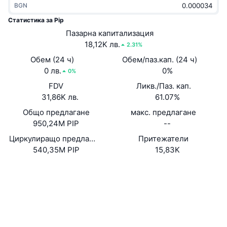
BGN
Набиращи популярност
Крипто ETF-и
Научете повече
CMC MCP
Статистика за Pip
Ново
Пазарна капитализация
Борсово търгувани фондове на Биткойн
x402
Новини
18,12K лв.
2.31%
Крипто
Борсово търгувани фондове на Етериум
Обем (24 ч)
Обем/паз.кап. (24 ч)
Academy
0 лв.
0%
0%
Политика
FDV
Ликв./Паз. кап.
Технически анализ
Изследвания
31,86K лв.
61.07%
Спорт
Общо предлагане
макс. предлагане
RSI
Видеоклипове
950,24M PIP
--
Финанси
MACD
Циркулиращо предлагане
Притежатели
Терминологичен речник
540,35M PIP
15,83K
Технологии
Уебсайт
Website
Whitepaper
Деривати
Кампании
NFT
Социални медии
Преглед
Airdrop събития
Обща NFT статистика
0x76ff...9Ee2F2
Договори
Ликвидации
Диамантени награди