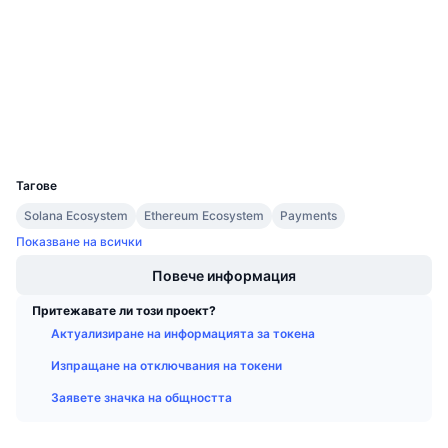
3.3
Предстоящи продажби
Рейтинг (CertiK)
Проценти на финансиране
Научете и спечелете
solscan.io
Експлоръри
Календари
Портфейли
ICO календар
UCID
16996
Тагове
Календар на събитията
Solana Ecosystem
Ethereum Ecosystem
Payments
Показване на всички
Повече информация
Притежавате ли този проект?
Актуализиране на информацията за токена
Изпращане на отключвания на токени
Заявете значка на общността