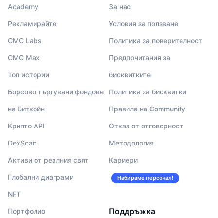
Academy
За нас
Рекламирайте
Условия за ползване
CMC Labs
Политика за поверителност
CMC Max
Предпочитания за
Топ истории
бисквитките
Борсово търгувани фондове
Политика за бисквитки
на Биткойн
Правила на Community
Крипто API
Отказ от отговорност
DexScan
Методология
Активи от реалния свят
Кариери
Глобални диаграми
Набираме персонал!
NFT
Поддръжка
Портфолио