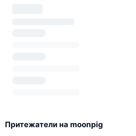
Притежатели на moonpig