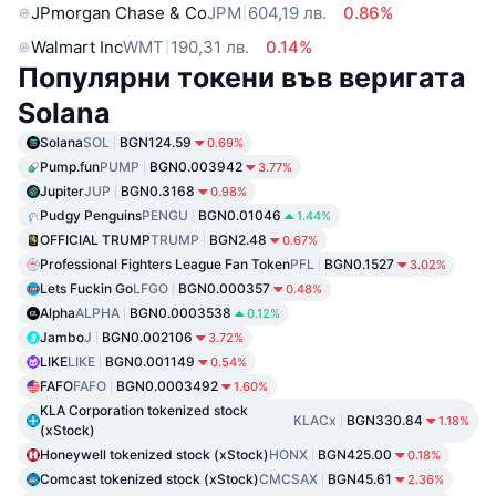
JPmorgan Chase & Co
JPM
604,19 лв.
0.86%
Walmart Inc
WMT
190,31 лв.
0.14%
Популярни токени във веригата
Solana
Solana
SOL
BGN124.59
0.69%
Pump.fun
PUMP
BGN0.003942
3.77%
Jupiter
JUP
BGN0.3168
0.98%
Pudgy Penguins
PENGU
BGN0.01046
1.44%
OFFICIAL TRUMP
TRUMP
BGN2.48
0.67%
Professional Fighters League Fan Token
PFL
BGN0.1527
3.02%
Lets Fuckin Go
LFGO
BGN0.000357
0.48%
Alpha
ALPHA
BGN0.0003538
0.12%
Jambo
J
BGN0.002106
3.72%
LIKE
LIKE
BGN0.001149
0.54%
FAFO
FAFO
BGN0.0003492
1.60%
KLA Corporation tokenized stock
KLACx
BGN330.84
1.18%
(xStock)
Honeywell tokenized stock (xStock)
HONX
BGN425.00
0.18%
Comcast tokenized stock (xStock)
CMCSAX
BGN45.61
2.36%