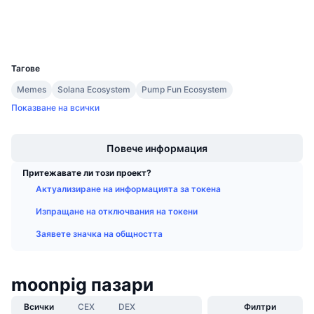
Предстоящи продажби
Портфейли
Проценти на финансиране
Научете и спечелете
UCID
36415
Календари
Тагове
Memes
Solana Ecosystem
Pump Fun Ecosystem
ICO календар
Показване на всички
Boost
Календар на събитията
Повече информация
Притежавате ли този проект?
Актуализиране на информацията за токена
Изпращане на отключвания на токени
Заявете значка на общността
moonpig пазари
Всички
CEX
DEX
Филтри