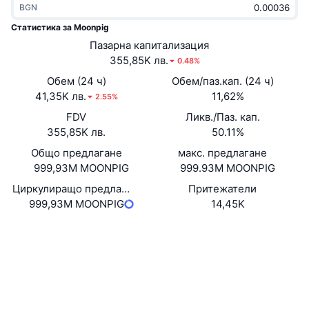
BGN
Набиращи популярност
Крипто ETF-и
Научете повече
CMC MCP
Статистика за Moonpig
Ново
Пазарна капитализация
Борсово търгувани фондове на Биткойн
x402
Новини
355,85K лв.
0.48%
Крипто
Борсово търгувани фондове на Етериум
Обем (24 ч)
Обем/паз.кап. (24 ч)
Academy
41,35K лв.
11,62%
2.55%
Политика
FDV
Ликв./Паз. кап.
Технически анализ
Изследвания
355,85K лв.
50.11%
Спорт
Общо предлагане
макс. предлагане
RSI
Видеоклипове
999,93M MOONPIG
999.93M MOONPIG
Финанси
MACD
Циркулиращо предлагане
Притежатели
Терминологичен речник
999,93M MOONPIG
14,45K
Технологии
Уебсайт
Website
Деривати
Кампании
Социални медии
NFT
Преглед
Договори
Ai3eKA...xspump
Airdrop събития
3.1
Рейтинг (CertiK)
Обща NFT статистика
Ликвидации
Експлоръри
solscan.io
Диамантени награди