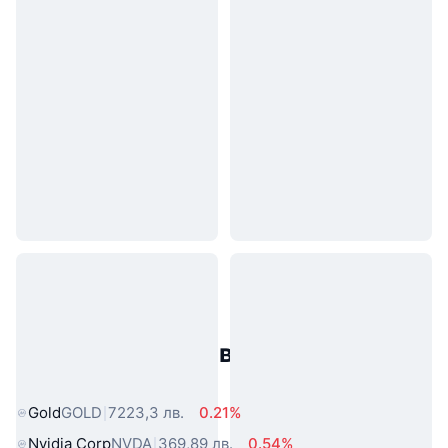
Популярни активи от реалния
свят
Gold
GOLD
7223,3 лв.
0.21%
Nvidia Corp
NVDA
369,89 лв.
0.54%