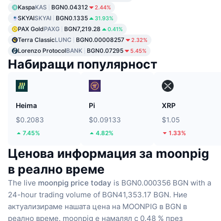
Kaspa
KAS
BGN0.04312
2.44%
SKYAI
SKYAI
BGN0.1335
31.93%
PAX Gold
PAXG
BGN7,219.28
0.41%
Terra Classic
LUNC
BGN0.00008257
2.32%
Lorenzo Protocol
BANK
BGN0.07295
5.45%
Набиращи популярност
Heima
Pi
XRP
$0.2083
$0.09133
$1.05
7.45%
4.82%
1.33%
Ценова информация за moonpig
в реално време
The live
moonpig price today
is BGN0.000356 BGN with a
24-hour trading volume of BGN41,353.17 BGN.
Ние
актуализираме нашата цена на MOONPIG в BGN в
реално време.
moonpig е намалял с 0.48 % през