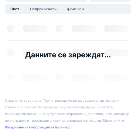
Спот
Непрекъснати
фючърси
Данните се зареждат...
Отказ от отговорност: Тази страница може да съдържа партньорски
връзки. CoinMarketCap може да бъде компенсиран, ако посетите
партньорски връзки и предприемете определени действия, като например
регистрация и транзакция с тези партньорски платформи. Моля, вижте
Разкриване на информация за партньор
.