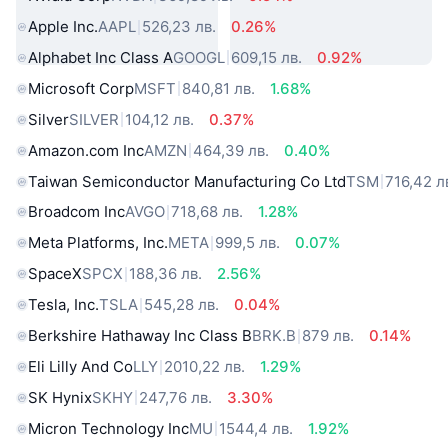
Apple Inc.
AAPL
526,23 лв.
0.26%
Alphabet Inc Class A
GOOGL
609,15 лв.
0.92%
Microsoft Corp
MSFT
840,81 лв.
1.68%
Silver
SILVER
104,12 лв.
0.37%
Amazon.com Inc
AMZN
464,39 лв.
0.40%
Taiwan Semiconductor Manufacturing Co Ltd
TSM
716,42 л
Broadcom Inc
AVGO
718,68 лв.
1.28%
Meta Platforms, Inc.
META
999,5 лв.
0.07%
SpaceX
SPCX
188,36 лв.
2.56%
Tesla, Inc.
TSLA
545,28 лв.
0.04%
Berkshire Hathaway Inc Class B
BRK.B
879 лв.
0.14%
Eli Lilly And Co
LLY
2010,22 лв.
1.29%
SK Hynix
SKHY
247,76 лв.
3.30%
Micron Technology Inc
MU
1544,4 лв.
1.92%