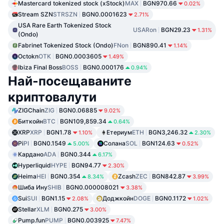
Mastercard tokenized stock (xStock)
MAX
BGN970.66
0.02%
Stream SZN
STRSZN
BGN0.0001623
2.71%
USA Rare Earth Tokenized Stock
USARon
BGN29.23
1.31%
(Ondo)
Fabrinet Tokenized Stock (Ondo)
FNon
BGN890.41
1.14%
Octokn
OTK
BGN0.0003605
1.49%
Ibiza Final Boss
BOSS
BGN0.000176
0.94%
Най-посещаваните
криптовалути
ZIGChain
ZIG
BGN0.06885
9.02%
Биткойн
BTC
BGN109,859.34
0.64%
XRP
XRP
BGN1.78
Етериум
ETH
BGN3,246.32
1.10%
2.30%
Pi
PI
BGN0.1549
Солана
SOL
BGN124.63
5.00%
0.52%
Кардано
ADA
BGN0.344
6.17%
Hyperliquid
HYPE
BGN94.77
2.30%
Heima
HEI
BGN0.354
Zcash
ZEC
BGN842.87
8.34%
3.99%
Шиба Ину
SHIB
BGN0.000008021
3.38%
Sui
SUI
BGN1.15
Доджкойн
DOGE
BGN0.1172
2.08%
1.02%
Stellar
XLM
BGN0.275
3.00%
Pump.fun
PUMP
BGN0.003925
7.47%