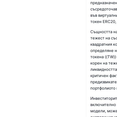
предназначен 
съсредоточав
във виртуални
токен ERC20,
Същността на
тежест на съ
квадратния к
определяне н
токена ((TW))
корен на теж
ликвидността
критичен факт
предизвикате
портфолиото 
Инвеститорит
включително 
модели, може