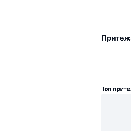
Притежа
Топ прит