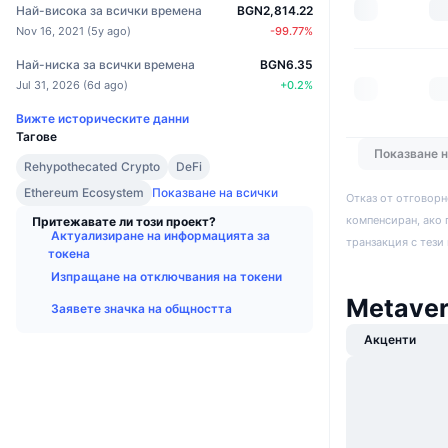
Най-висока за всички времена
BGN2,814.22
Nov 16, 2021
(
5y ago
)
-99.77
%
Най-ниска за всички времена
BGN6.35
Jul 31, 2026
(
6d ago
)
+
0.2
%
Вижте историческите данни
Тагове
Показване 
Rehypothecated Crypto
DeFi
Ethereum Ecosystem
Показване на всички
Отказ от отговорн
компенсиран, ако 
Притежавате ли този проект?
Актуализиране на информацията за
транзакция с тези
токена
Изпращане на отключвания на токени
Metaver
Заявете значка на общността
Акценти