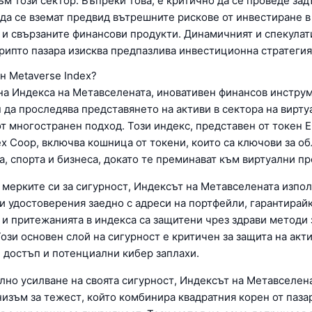
ъм този сектор. Въпреки това, е критично да се проведе за
 да се вземат предвид вътрешните рискове от инвестиране в
 и свързаните финансови продукти. Динамичният и спекулат
крипто пазара изисква предпазлива инвестиционна стратегия
н Metaverse Index?
на Индекса на Метавселената, иновативен финансов инструм
 да проследява представянето на активи в сектора на вирту
от многостранен подход. Този индекс, представен от токен 
ex Coop, включва кошница от токени, които са ключови за об
, спорта и бизнеса, докато те преминават към виртуални пр
а мерките си за сигурност, Индексът на Метавселената изпо
и удостоверения заедно с адреси на портфейли, гарантирайк
 и притежанията в индекса са защитени чрез здрави методи 
ози основен слой на сигурност е критичен за защита на акти
 достъп и потенциални кибер заплахи.
лно усилване на своята сигурност, Индексът на Метавселен
изъм за тежест, който комбинира квадратния корен от паза