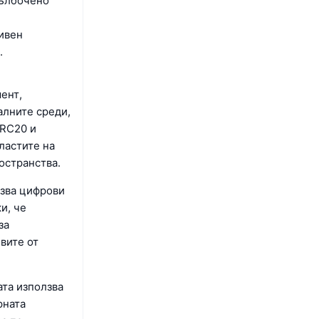
дълбочено
ивен
.
ент,
алните среди,
ERC20 и
ластите на
остранства.
лзва цифрови
и, че
за
вите от
ата използва
рната