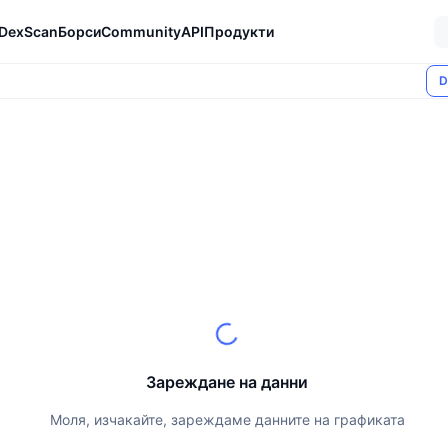
DexScan
Борси
Community
API
Продукти
D
Зареждане на данни
Моля, изчакайте, зареждаме данните на графиката