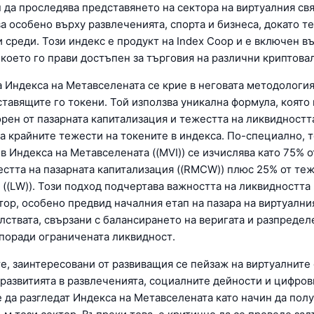
да проследява представянето на сектора на виртуалния свят
а особено върху развлеченията, спорта и бизнеса, докато т
 среди. Този индекс е продукт на Index Coop и е включен в
 което го прави достъпен за търговия на различни криптова
 Индекса на Метавселената се крие в неговата методология
ставящите го токени. Той използва уникална формула, която
орен от пазарната капитализация и тежестта на ликвидностт
а крайните тежести на токените в индекса. По-специално, 
 в Индекса на Метавселената ((MVI)) се изчислява като 75% 
естта на пазарната капитализация ((RMCW)) плюс 25% от теж
 ((LW)). Този подход подчертава важността на ликвидността 
ор, особено предвид началния етап на пазара на виртуалния
лствата, свързани с балансирането на веригата и разпредел
поради ограничената ликвидност.
е, заинтересовани от развиващия се пейзаж на виртуалните 
развитията в развлеченията, социалните дейности и цифров
 да разгледат Индекса на Метавселената като начин да пол