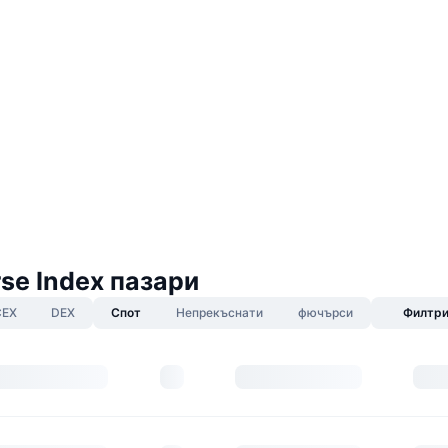
se Index пазари
CEX
DEX
Спот
Непрекъснати
фючърси
Филтр