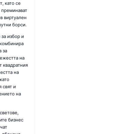
, като се
е преминават
ъв виртуален
лутни борси.
 за избор и
 комбинира
а за
тежестта на
от квадратния
естта на
като
 свят и
ението на
светове,
ите бизнес
учат