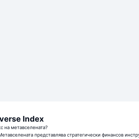
verse Index
кс на метавселената?
Метавселената представлява стратегически финансов инстр