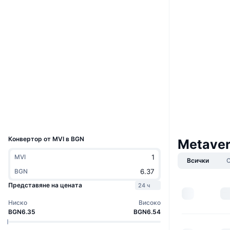
Website
Уебсайт
Социални медии
Договори
0x72e3...d634d7
3.5
Рейтинг (CertiK)
etherscan.io
Експлоръри
Портфейли
UCID
9207
Конвертор от MVI в BGN
Metaver
MVI
Всички
BGN
Представяне на цената
24 ч
Ниско
Високо
BGN6.35
BGN6.54