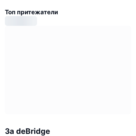
Топ притежатели
За deBridge