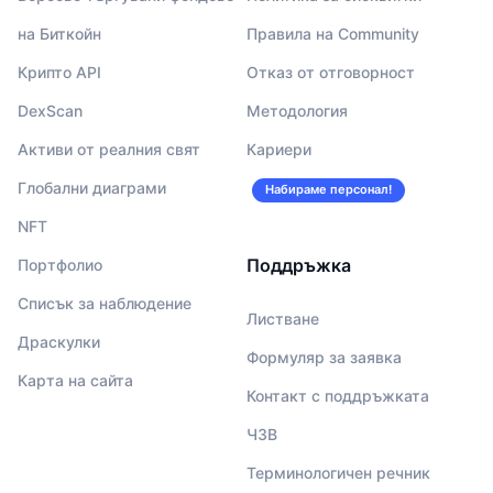
на Биткойн
Правила на Community
Крипто API
Отказ от отговорност
DexScan
Методология
Активи от реалния свят
Кариери
Глобални диаграми
Набираме персонал!
NFT
Поддръжка
Портфолио
Списък за наблюдение
Листване
Драскулки
Формуляр за заявка
Карта на сайта
Контакт с поддръжката
ЧЗВ
Терминологичен речник