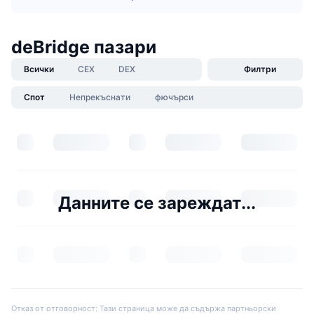
deBridge пазари
Всички
CEX
DEX
Филтри
Спот
Непрекъснати
фючърси
Данните се зареждат...
Отказ от отговорност: Тази страница може да съдържа партньорски