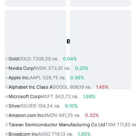
Популярни активи от реалния
свят
Gold
GOLD
7208,39 лв.
0.04%
Nvidia Corp
NVDA
373,01 лв.
0.25%
Apple Inc.
AAPL
529,75 лв.
0.36%
Alphabet Inc Class A
GOOGL
606,19 лв.
1.45%
Microsoft Corp
MSFT
843,72 лв.
1.98%
Silver
SILVER
104,34 лв.
0.10%
Amazon.com Inc
AMZN
461,25 лв.
0.32%
Taiwan Semiconductor Manufacturing Co Ltd
TSM
711,82 лв
Broadcom Inc
AVGO
719,13 лв.
1.30%