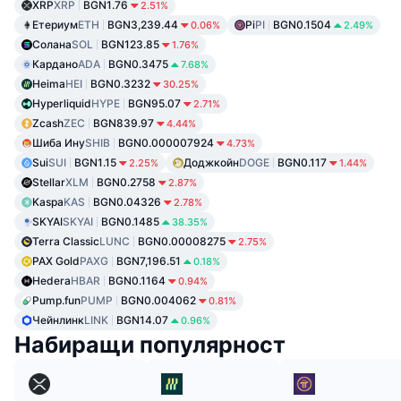
XRP
XRP
BGN1.76
2.51%
Етериум
ETH
BGN3,239.44
Pi
PI
BGN0.1504
0.06%
2.49%
Солана
SOL
BGN123.85
1.76%
Кардано
ADA
BGN0.3475
7.68%
Heima
HEI
BGN0.3232
30.25%
Hyperliquid
HYPE
BGN95.07
2.71%
Zcash
ZEC
BGN839.97
4.44%
Шиба Ину
SHIB
BGN0.000007924
4.73%
Sui
SUI
BGN1.15
Доджкойн
DOGE
BGN0.117
2.25%
1.44%
Stellar
XLM
BGN0.2758
2.87%
Kaspa
KAS
BGN0.04326
2.78%
SKYAI
SKYAI
BGN0.1485
38.35%
Terra Classic
LUNC
BGN0.00008275
2.75%
PAX Gold
PAXG
BGN7,196.51
0.18%
Hedera
HBAR
BGN0.1164
0.94%
Pump.fun
PUMP
BGN0.004062
0.81%
Чейнлинк
LINK
BGN14.07
0.96%
Набиращи популярност