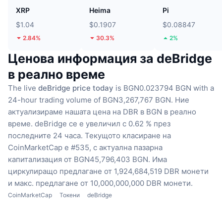
XRP
Heima
Pi
$1.04
$0.1907
$0.08847
2.84%
30.3%
2%
Ценова информация за deBridge
в реално време
The live
deBridge price today
is BGN0.023794 BGN with a
24-hour trading volume of BGN3,267,767 BGN.
Ние
актуализираме нашата цена на DBR в BGN в реално
време.
deBridge се е увеличил с 0.62 % през
последните 24 часа.
Текущото класиране на
CoinMarketCap е #535, с актуална пазарна
капитализация от BGN45,796,403 BGN.
Има
циркулиращо предлагане от 1,924,684,519 DBR монети
и макс. предлагане от 10,000,000,000 DBR монети.
CoinMarketCap
Токени
deBridge