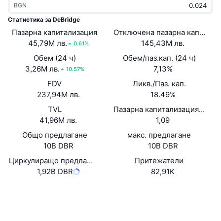
BGN
Набиращи популярност
Крипто ETF-и
Научете повече
CMC MCP
Статистика за DeBridge
Пазарна капитализация
Ново
Отключена пазарна капитали
Борсово търгувани фондове на Биткойн
x402
Новини
45,79M лв.
145,43M лв.
0.61%
Крипто
Борсово търгувани фондове на Етериум
Обем (24 ч)
Обем/паз.кап. (24 ч)
Academy
3,26M лв.
7,13%
10.57%
Политика
FDV
Ликв./Паз. кап.
Технически анализ
Изследвания
237,94M лв.
18.49%
Спорт
TVL
Пазарна капитализация/TVL
RSI
Видеоклипове
41,96M лв.
1,09
Финанси
MACD
Общо предлагане
макс. предлагане
Терминологичен речник
10B DBR
10B DBR
Технологии
Циркулиращо предлагане
Притежатели
Деривати
Кампании
1,92B DBR
82,91K
NFT
Преглед
Airdrop събития
Website
Whitepaper
Уебсайт
Обща NFT статистика
Ликвидации
Диамантени награди