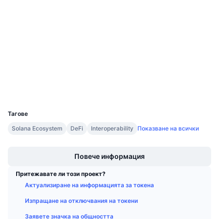
Социални медии
Предстоящи продажби
Проценти на финансиране
Научете и спечелете
Договори
DBRiDg...DXnUu5
4.0
Рейтинг (CertiK)
solscan.io
Календари
Експлоръри
ICO календар
Портфейли
Календар на събитията
UCID
31528
Тагове
Solana Ecosystem
DeFi
Interoperability
Показване на всички
Boost
Повече информация
Притежавате ли този проект?
Актуализиране на информацията за токена
Изпращане на отключвания на токени
Заявете значка на общността