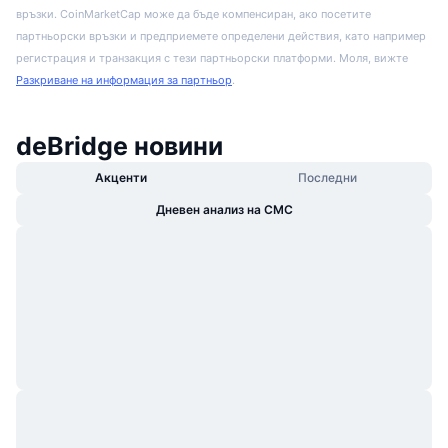
връзки. CoinMarketCap може да бъде компенсиран, ако посетите
партньорски връзки и предприемете определени действия, като например
регистрация и транзакция с тези партньорски платформи. Моля, вижте
Разкриване на информация за партньор
.
deBridge новини
Акценти
Последни
Дневен анализ на CMC