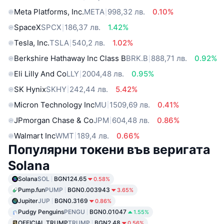
Meta Platforms, Inc.
META
998,32 лв.
0.10%
SpaceX
SPCX
186,37 лв.
1.42%
Tesla, Inc.
TSLA
540,2 лв.
1.02%
Berkshire Hathaway Inc Class B
BRK.B
888,71 лв.
0.92%
Eli Lilly And Co
LLY
2004,48 лв.
0.95%
SK Hynix
SKHY
242,44 лв.
5.42%
Micron Technology Inc
MU
1509,69 лв.
0.41%
JPmorgan Chase & Co
JPM
604,48 лв.
0.86%
Walmart Inc
WMT
189,4 лв.
0.66%
Популярни токени във веригата
Solana
Solana
SOL
BGN124.65
0.58%
Pump.fun
PUMP
BGN0.003943
3.65%
Jupiter
JUP
BGN0.3169
0.86%
Pudgy Penguins
PENGU
BGN0.01047
1.55%
OFFICIAL TRUMP
TRUMP
BGN2.48
0.56%