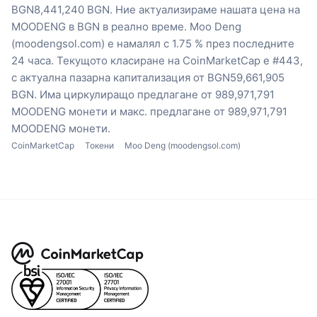
BGN8,441,240 BGN.
Ние актуализираме нашата цена на
MOODENG в BGN в реално време.
Moo Deng
(moodengsol.com) е намалял с 1.75 % през последните
24 часа.
Текущото класиране на CoinMarketCap е #443,
с актуална пазарна капитализация от BGN59,661,905
BGN.
Има циркулиращо предлагане от 989,971,791
MOODENG монети
и макс. предлагане от 989,971,791
MOODENG монети.
CoinMarketCap
Токени
Moo Deng (moodengsol.com)