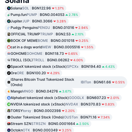
Solana
Solana
SOL
BGN122.96
1.37%
Pump.fun
PUMP
BGN0.004053
2.78%
Jupiter
JUP
BGN0.3066
3.28%
Pudgy Penguins
PENGU
BGN0.01016
2.94%
OFFICIAL TRUMP
TRUMP
BGN2.53
2.10%
BOOK OF MEME
BOME
BGN0.001018
0.25%
cat in a dogs world
MEW
BGN0.0005516
1.55%
GOHOME
GOHOME
BGN118.73
0.65%
TROLL (SOL)
TROLL
BGN0.06262
4.00%
SpaceX tokenized stock (xStock)
SPCXx
BGN194.40
4.43%
Ore
ORE
BGN100.20
4.29%
iShares Bitcoin Trust Tokenized Stock
IBITon
BGN61.66
0.55%
(Ondo)
Mango
MNGO
BGN0.04276
3.67%
Alphabet tokenized stock (xStock)
GOOGLX
BGN607.23
2.01%
NVIDIA tokenized stock (xStock)
NVDAX
BGN370.83
0.83%
TORSY
torsy
BGN0.0002398
2.20%
Ouster Tokenized Stock (Ondo)
OUSTon
BGN71.16
7.34%
Stream SZN
STRSZN
BGN0.0001664
2.50%
Octokn
OTK
BGN0.000349
3.25%