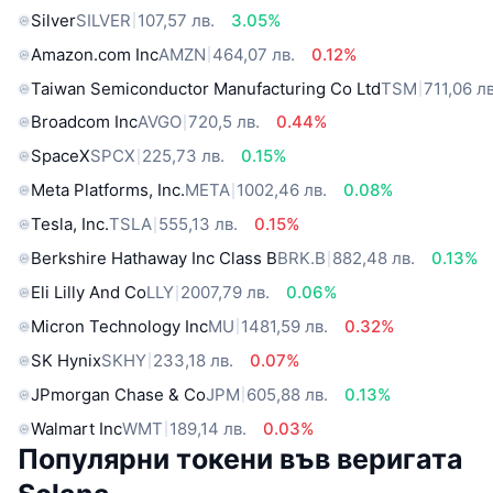
Silver
SILVER
107,57 лв.
3.05%
Amazon.com Inc
AMZN
464,07 лв.
0.12%
Taiwan Semiconductor Manufacturing Co Ltd
TSM
711,06 лв
Broadcom Inc
AVGO
720,5 лв.
0.44%
SpaceX
SPCX
225,73 лв.
0.15%
Meta Platforms, Inc.
META
1002,46 лв.
0.08%
Tesla, Inc.
TSLA
555,13 лв.
0.15%
Berkshire Hathaway Inc Class B
BRK.B
882,48 лв.
0.13%
Eli Lilly And Co
LLY
2007,79 лв.
0.06%
Micron Technology Inc
MU
1481,59 лв.
0.32%
SK Hynix
SKHY
233,18 лв.
0.07%
JPmorgan Chase & Co
JPM
605,88 лв.
0.13%
Walmart Inc
WMT
189,14 лв.
0.03%
Популярни токени във веригата