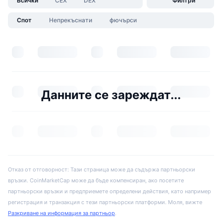
Всички
CEX
DEX
Филтри
Спот
Непрекъснати
фючърси
Данните се зареждат...
Отказ от отговорност: Тази страница може да съдържа партньорски
връзки. CoinMarketCap може да бъде компенсиран, ако посетите
партньорски връзки и предприемете определени действия, като например
регистрация и транзакция с тези партньорски платформи. Моля, вижте
Разкриване на информация за партньор
.