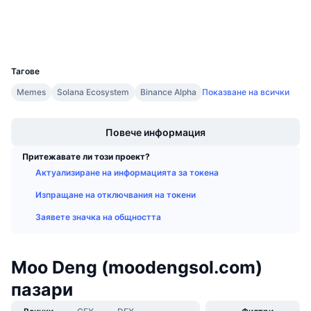
Предстоящи продажби
Портфейли
Проценти на финансиране
Научете и спечелете
UCID
33093
Календари
Тагове
Memes
Solana Ecosystem
Binance Alpha
Показване на всички
ICO календар
Boost
Календар на събитията
Повече информация
Притежавате ли този проект?
Актуализиране на информацията за токена
Изпращане на отключвания на токени
Заявете значка на общността
Moo Deng (moodengsol.com)
пазари