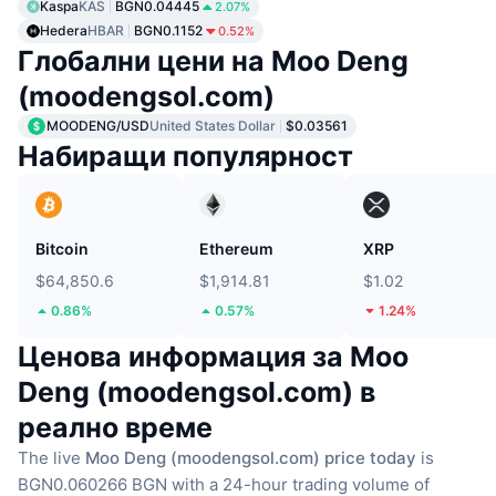
Kaspa
KAS
BGN0.04445
2.07%
Hedera
HBAR
BGN0.1152
0.52%
Глобални цени на Moo Deng
(moodengsol.com)
MOODENG/USD
United States Dollar
$0.03561
Набиращи популярност
Bitcoin
Ethereum
XRP
$64,850.6
$1,914.81
$1.02
0.86%
0.57%
1.24%
Ценова информация за Moo
Deng (moodengsol.com) в
реално време
The live
Moo Deng (moodengsol.com) price today
is
BGN0.060266 BGN with a 24-hour trading volume of