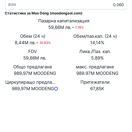
BGN
Набиращи популярност
Крипто ETF-и
Научете повече
CMC MCP
Статистика за Moo Deng (moodengsol.com)
Ново
Борсово търгувани фондове на Биткойн
Пазарна капитализация
x402
Новини
59,66M лв.
1.74%
Крипто
Борсово търгувани фондове на Етериум
Обем (24 ч)
Обем/паз.кап. (24 ч)
Academy
8,44M лв.
14,14%
10.93%
Политика
FDV
Ликв./Паз. кап.
Технически анализ
Изследвания
59,66M лв.
5.89%
Спорт
RSI
Общо предлагане
Видеоклипове
макс. предлагане
989,97M MOODENG
989.97M MOODENG
Финанси
MACD
Терминологичен речник
Циркулиращо предлагане
Притежатели
989,97M MOODENG
67,85K
Технологии
Деривати
Кампании
Уебсайт
Website
Социални медии
NFT
Преглед
Airdrop събития
Договори
ED5nyy...HzPJBY
3.9
Рейтинг (CertiK)
Обща NFT статистика
Ликвидации
Диамантени награди
Експлоръри
solscan.io