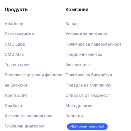
Продукти
Компания
Academy
За нас
Рекламирайте
Условия за ползване
CMC Labs
Политика за поверителност
CMC Max
Предпочитания за
Топ истории
бисквитките
Борсово търгувани фондове
Политика за бисквитки
на Биткойн
Правила на Community
Крипто API
Отказ от отговорност
DexScan
Методология
Активи от реалния свят
Кариери
Глобални диаграми
Набираме персонал!