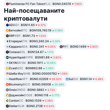
Fluminense FC Fan Token
FLU
BGN0.04074
7.65%
Най-посещаваните
криптовалути
ADI
ADI
BGN11.65
0.37%
Биткойн
BTC
BGN109,740.19
0.56%
XRP
XRP
BGN1.73
1.53%
Етериум
ETH
BGN3,240.34
0.30%
Кардано
ADA
BGN0.341
Pi
PI
BGN0.1499
0.05%
0.85%
Солана
SOL
BGN124.67
1.11%
Hyperliquid
HYPE
BGN91.69
3.92%
SKYAI
SKYAI
BGN0.1911
10.95%
Zcash
ZEC
BGN862.98
2.58%
Шиба Ину
SHIB
BGN0.00000782
1.59%
Hashflow
HFT
BGN0.02209
Sui
SUI
BGN1.14
59.50%
0.48%
Biconomy
BICO
BGN0.09008
30.48%
Ondo
ONDO
BGN0.5882
3.73%
Доджкойн
DOGE
BGN0.118
0.77%
Canton
CC
BGN0.1539
2.08%
Stellar
XLM
BGN0.2728
0.54%