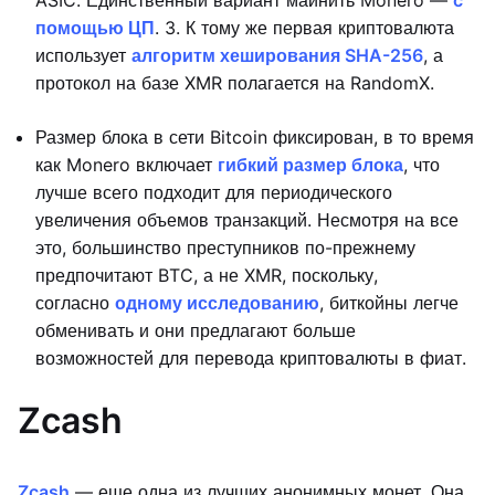
ASIC. Единственный вариант майнить Monero —
c
помощью ЦП
. 3. К тому же первая криптовалюта
использует
алгоритм хеширования SHA-256
, а
протокол на базе XMR полагается на RandomX.
Размер блока в сети Bitcoin фиксирован, в то время
как Monero включает
гибкий размер блока
, что
лучше всего подходит для периодического
увеличения объемов транзакций. Несмотря на все
это, большинство преступников по-прежнему
предпочитают BTC, а не XMR, поскольку,
согласно
одному исследованию
, биткойны легче
обменивать и они предлагают больше
возможностей для перевода криптовалюты в фиат.
Zcash
Zcash
— еще одна из лучших анонимных монет. Она