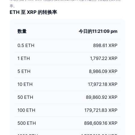
率。
ETH 至 XRP 的转换率
数量
今日的11:21:09 pm
0.5
ETH
898.61 XRP
1
ETH
1,797.22 XRP
5
ETH
8,986.09 XRP
10
ETH
17,972.18 XRP
50
ETH
89,860.92 XRP
100
ETH
179,721.83 XRP
500
ETH
898,609.16 XRP