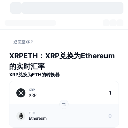
加密货币
仪表盘
加密货币
返回至XRP
DexScan
市场
排名
XRPETH：XRP兑换为Ethereum
信号
交易所
分类
New
市场概况
的实时汇率
热门
社区
XRP兑换为ETH的转换器
历史记录
现货市场
中心化交易所
新
动态
API
代币解锁
加密货币数量
现货
XRP
XRP
涨幅榜
话题
收益
产品
比特币金库
衍生品
API
ETH
模因 (Memes) 探索工具
直播活动
真实世界资产
币安币金库
产品
加密货币 API
Ethereum
去中心化交易所