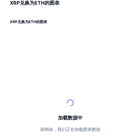
顶级交易者
文章
交易所流入/流出
XRP兑换为ETH的图表
DEX API
转换器
排行榜
现货
情绪
企业
简讯
指标
热门
衍生品
XRP兑换为ETH的图表
定价
CMC Launch
即将推出
恐惧和贪婪指数
资源
CMC Labs
最近添加
山寨币季节指数
CMC Max
领涨和领跌
市场周期指标
文档
头条新闻
访问最多
比特币市值占比
常见问题解答
Telegram 机器人
社区情绪
CoinMarketCap 20 指数
AI 集成
广告
区块链排名
CoinMarketCap 100 指数
加载数据中
CMC代理中心
预测市场
ETF资金流向
请稍候，我们正在加载图表数据
网站微件
技能市场