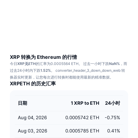
热门
加密货币 ETF
学习
CMC 模型上下文协议
新版
比特币 ETF
x402
新闻
加密
以太币 ETF
币安学院
政治
技术分析
研究报告
XRP 转换为 Ethereum 的行情
今日
XRP兑ETH
的汇率为0.0005564 ETH。
过去一小时下跌
NaN%
，而
体育运动
RSI
视频
过去24小时内下跌
1.52%
。
converter_header_3_down_down_web
转
换器实时更新，让您每次进行转换时都能使用最新的精准数据。
金融
XRPETH 的历史汇率
MACD
词汇表
技术
衍生品
日期
1 XRP to ETH
24小时
活动
NFT
Aug 04, 2026
0.0005742 ETH
-0.75
%
总览
空投
NFT 总体统计数据
Aug 03, 2026
0.0005785 ETH
0.41
%
清算
钻石奖励