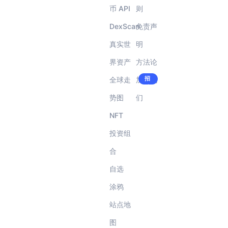
币 API
则
DexScan
免责声
真实世
明
界资产
方法论
招
全球走
加入我
聘
中!
势图
们
NFT
投资组
合
自选
涂鸦
站点地
图