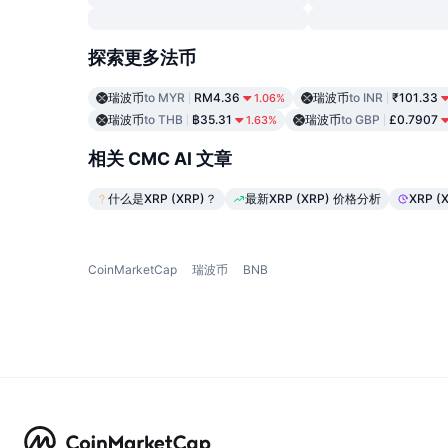
探索更多法币
瑞波币
to MYR
RM4.36
瑞波币
to INR
₹101.33
1.06%
瑞波币
to THB
฿35.31
瑞波币
to GBP
£0.7907
1.63%
相关 CMC AI 文章
什么是XRP (XRP)？
最新XRP (XRP) 价格分析
XRP 
CoinMarketCap
瑞波币
BNB