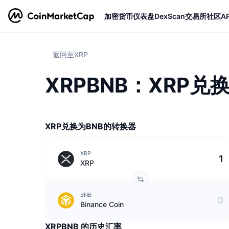
加密货币
仪表盘
DexScan
交易所
社区
AP
返回至XRP
XRPBNB：XRP兑换
XRP兑换为BNB的转换器
XRP
XRP
BNB
Binance Coin
XRPBNB 的历史汇率