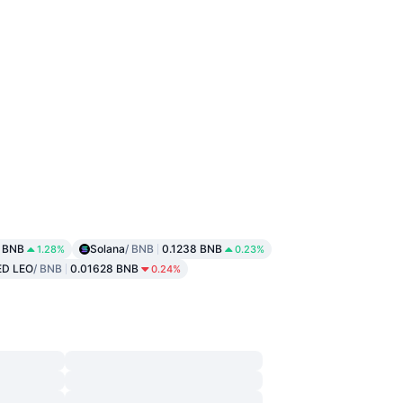
 BNB
Solana
/ BNB
0.1238 BNB
1.28%
0.23%
ED LEO
/ BNB
0.01628 BNB
0.24%