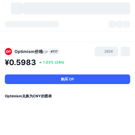
加密货币
仪表盘
加密货币
DexScan
市场
排名
Optimism
价格
280K
#117
OP
¥0.5983
1.03%
(
24h
)
信号
交易所
分类
New
市场概况
热门
社区
历史记录
现货市场
中心化交易所
购买 OP
新
动态
API
代币解锁
加密货币数量
现货
Optimism兑换为CNY的图表
涨幅榜
话题
收益
产品
比特币金库
衍生品
API
模因 (Memes) 探索工具
直播活动
真实世界资产
币安币金库
产品
加密货币 API
去中心化交易所