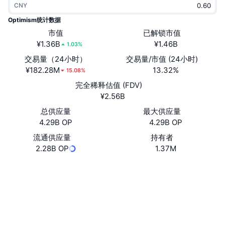
CNY
热门
加密货币 ETF
学习
CMC 模型上下文协议
Optimism统计数据
新版
市值
已解锁市值
比特币 ETF
x402
新闻
¥1.36B
¥1.46B
1.03%
加密
以太币 ETF
交易量（24小时）
交易量/市值 (24小时)
币安学院
¥182.28M
13.32%
15.08%
政治
完全稀释估值 (FDV)
技术分析
研究报告
¥2.56B
体育运动
总供应量
最大供应量
RSI
视频
4.29B OP
4.29B OP
金融
MACD
流通供应量
持有者
词汇表
2.28B OP
1.37M
技术
网站
Website
衍生品
活动
社交媒体
NFT
总览
空投
合约
0x4200...000042
4.7
评级 (CertiK)
NFT 总体统计数据
清算
钻石奖励
optimistic.etherscan.io