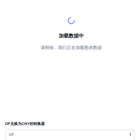
顶级交易者
文章
交易所流入/流出
DEX API
转换器
排行榜
现货
情绪
企业
简讯
指标
热门
衍生品
定价
CMC Launch
加载数据中
即将推出
恐惧和贪婪指数
请稍候，我们正在加载图表数据
资源
CMC Labs
最近添加
山寨币季节指数
CMC Max
领涨和领跌
市场周期指标
文档
头条新闻
访问最多
比特币市值占比
常见问题解答
Telegram 机器人
社区情绪
CoinMarketCap 20 指数
AI 集成
广告
区块链排名
CoinMarketCap 100 指数
CMC代理中心
OP兑换为CNY的转换器
预测市场
ETF资金流向
网站微件
OP
技能市场