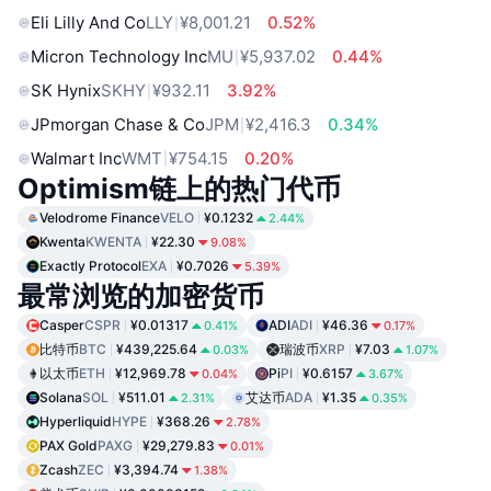
Eli Lilly And Co
LLY
¥8,001.21
0.52%
Micron Technology Inc
MU
¥5,937.02
0.44%
SK Hynix
SKHY
¥932.11
3.92%
JPmorgan Chase & Co
JPM
¥2,416.3
0.34%
Walmart Inc
WMT
¥754.15
0.20%
Optimism链上的热门代币
Velodrome Finance
VELO
¥0.1232
2.44%
Kwenta
KWENTA
¥22.30
9.08%
Exactly Protocol
EXA
¥0.7026
5.39%
最常浏览的加密货币
Casper
CSPR
¥0.01317
ADI
ADI
¥46.36
0.41%
0.17%
比特币
BTC
¥439,225.64
瑞波币
XRP
¥7.03
0.03%
1.07%
以太币
ETH
¥12,969.78
Pi
PI
¥0.6157
0.04%
3.67%
Solana
SOL
¥511.01
艾达币
ADA
¥1.35
2.31%
0.35%
Hyperliquid
HYPE
¥368.26
2.78%
PAX Gold
PAXG
¥29,279.83
0.01%
Zcash
ZEC
¥3,394.74
1.38%