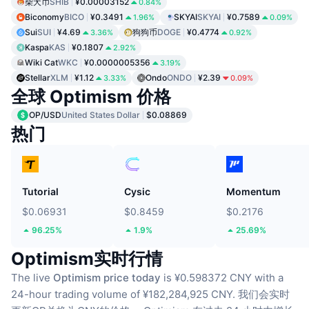
柴犬币
SHIB
¥0.00003152
0.84%
Biconomy
BICO
¥0.3491
SKYAI
SKYAI
¥0.7589
1.96%
0.09%
Sui
SUI
¥4.69
狗狗币
DOGE
¥0.4774
3.36%
0.92%
Kaspa
KAS
¥0.1807
2.92%
Wiki Cat
WKC
¥0.0000005356
3.19%
Stellar
XLM
¥1.12
Ondo
ONDO
¥2.39
3.33%
0.09%
全球 Optimism 价格
OP/USD
United States Dollar
$0.08869
热门
Tutorial
Cysic
Momentum
$0.06931
$0.8459
$0.2176
96.25%
1.9%
25.69%
Optimism实时行情
The live
Optimism price today
is ¥0.598372 CNY with a
24-hour trading volume of ¥182,284,925 CNY.
我们会实时