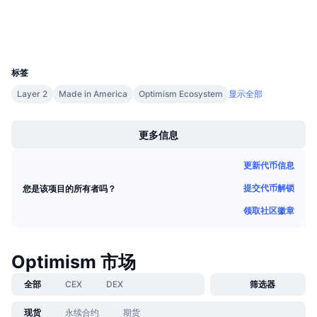
浏览器
即将进行的销售活动
资金费率
学习赚币
钱包
UCID
11840
日历
标签
Layer 2
Made in America
Optimism Ecosystem
显示全部
ICO日历
Boost
活动日历
更多信息
更新代币信息
提交代币解锁
您是该项目的所有者吗？
领取社区徽章
Optimism 市场
全部
CEX
DEX
筛选器
现货
永续合约
期货