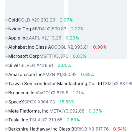
热门真实世界资产
Gold
GOLD
¥29,292.23
2.07%
Nvidia Corp
NVDA
¥1,509.83
2.27%
Apple Inc.
AAPL
¥2,113.26
0.29%
Alphabet Inc Class A
GOOGL
¥2,393.81
0.96%
Microsoft Corp
MSFT
¥3,370
0.03%
Silver
SILVER
¥428.91
3.05%
Amazon.com Inc
AMZN
¥1,850.92
0.82%
Taiwan Semiconductor Manufacturing Co Ltd
TSM
¥2,837.8
Broadcom Inc
AVGO
¥2,878.6
1.71%
SpaceX
SPCX
¥904.73
15.83%
Meta Platforms, Inc.
META
¥3,992.08
0.37%
Tesla, Inc.
TSLA
¥2,219.65
2.83%
Berkshire Hathaway Inc Class B
BRK.B
¥3,517.76
0.54%