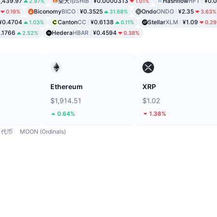
,439.97
柴犬币
SHIB
¥0.0000313
Hashflow
HFT
¥0.
2.97%
1.01%
Biconomy
BICO
¥0.3525
Ondo
ONDO
¥2.35
0.19%
31.68%
3.63%
¥0.4704
Canton
CC
¥0.6138
Stellar
XLM
¥1.09
1.03%
0.11%
0.2
.1766
Hedera
HBAR
¥0.4594
2.52%
0.38%
Ethereum
XRP
$1,914.51
$1.02
0.64%
1.38%
代币
MOON (Ordinals)