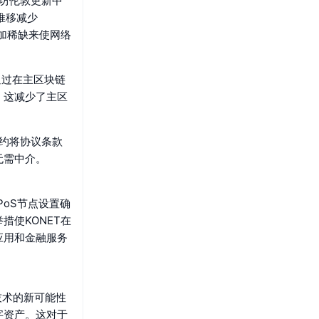
太坊伦敦更新中
推移减少
加稀缺来使网络
通过在主区块链
。这减少了主区
合约将协议条款
无需中介。
。
PoS节点设置确
使KONET在
应用和金融服务
链技术的新可能性
字资产。这对于