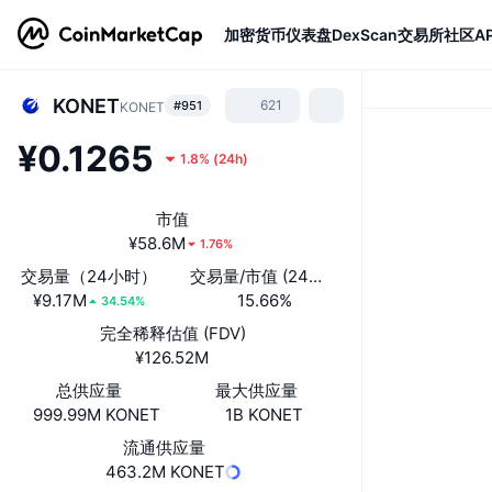
加密货币
仪表盘
DexScan
交易所
社区
AP
KONET
621
#951
KONET
¥0.1265
1.8%
(
24h
)
市值
¥58.6M
1.76%
交易量（24小时）
交易量/市值 (24小时)
¥9.17M
15.66%
34.54%
完全稀释估值 (FDV)
¥126.52M
总供应量
最大供应量
999.99M KONET
1B KONET
流通供应量
463.2M KONET