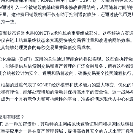
用和网络拥堵问题，KONET采用了EIP-1559，这一功能最初在以
1559通过引入一个被销毁的基础费用来修改费用结构，从而随着时间的
供应量。这种费用销毁机制不仅有助于控制通货膨胀，还通过使代币更
保持一致。
解决方案和状态通道也是KONET技术堆栈的重要组成部分。这些解决方案
并仅在链上结算最终状态来实现更快的交易吞吐量和改进的网络效率
使其能够处理更多的每秒交易量并降低交易成本。
中心化金融（DeFi）应用的关注通过智能合约得以实现。这些自执行
中，能够提供从借贷到交易和资产管理的广泛金融服务，所有这些都
智能合约被设计为安全、透明和防篡改的，确保交易完全按照编程执行
框架的过渡代表了KONET经济模型和技术能力的重大转变。优化的
和有弹性，能够处理增加的活动并保持高水平的安全性。这一战略举措
中成为一个具有竞争力和可持续性的平台，准备好满足现代去中心化
际应用有哪些？
KONET) 是一种加密货币，其独特的主网络以快速验证时间和探索区块
其重要应用之一是在资产管理领域，提供高效且安全的方式来管理数