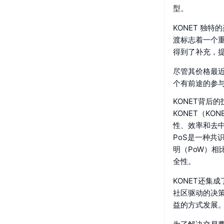
型。
KONET 独
渡标志着一个
得到了补充，
尽管其价格最近
个有前途的参
KONET背后
KONET（K
性、效率和去中
PoS是一种共
明（PoW）
全性。
KONET还集
社区驱动的决
益的方式发展