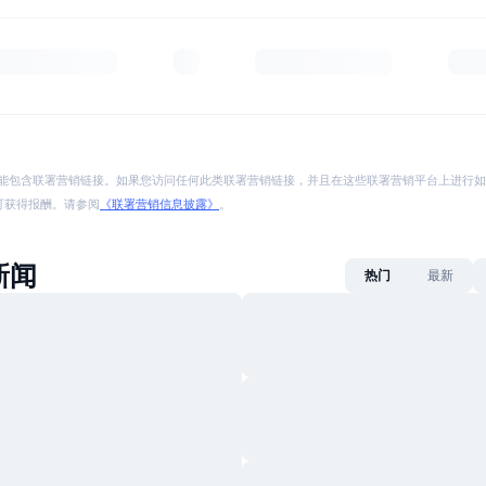
能包含联署营销链接。如果您访问任何此类联署营销链接，并且在这些联署营销平台上进行如
p 将可获得报酬。请参阅
《联署营销信息披露》
。
新闻
热门
最新