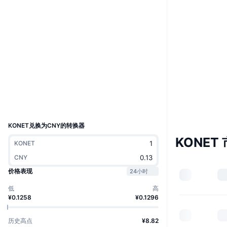
Boost
网站
Website
Whitepaper
社交媒体
Audits
浏览器
konetexplorer.io
钱包
UCID
29724
KONET兑换为CNY的转换器
KONET
KONET
CNY
价格表现
24小时
低
高
¥0.1258
¥0.1296
历史高点
¥8.82