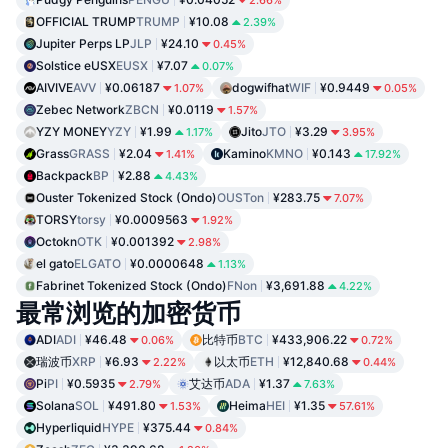
OFFICIAL TRUMP
TRUMP
¥10.08
2.39%
Jupiter Perps LP
JLP
¥24.10
0.45%
Solstice eUSX
EUSX
¥7.07
0.07%
AIVIVE
AVV
¥0.06187
dogwifhat
WIF
¥0.9449
1.07%
0.05%
Zebec Network
ZBCN
¥0.0119
1.57%
YZY MONEY
YZY
¥1.99
Jito
JTO
¥3.29
1.17%
3.95%
Grass
GRASS
¥2.04
Kamino
KMNO
¥0.143
1.41%
17.92%
Backpack
BP
¥2.88
4.43%
Ouster Tokenized Stock (Ondo)
OUSTon
¥283.75
7.07%
TORSY
torsy
¥0.0009563
1.92%
Octokn
OTK
¥0.001392
2.98%
el gato
ELGATO
¥0.0000648
1.13%
Fabrinet Tokenized Stock (Ondo)
FNon
¥3,691.88
4.22%
最常浏览的加密货币
ADI
ADI
¥46.48
比特币
BTC
¥433,906.22
0.06%
0.72%
瑞波币
XRP
¥6.93
以太币
ETH
¥12,840.68
2.22%
0.44%
Pi
PI
¥0.5935
艾达币
ADA
¥1.37
2.79%
7.63%
Solana
SOL
¥491.80
Heima
HEI
¥1.35
1.53%
57.61%
Hyperliquid
HYPE
¥375.44
0.84%