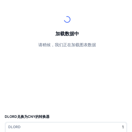
顶级交易者
文章
交易所流入/流出
DEX API
转换器
排行榜
现货
情绪
企业
简讯
指标
热门
衍生品
定价
CMC Launch
加载数据中
即将推出
恐惧和贪婪指数
请稍候，我们正在加载图表数据
资源
CMC Labs
最近添加
山寨币季节指数
CMC Max
领涨和领跌
市场周期指标
文档
头条新闻
访问最多
比特币市值占比
常见问题解答
Telegram 机器人
社区情绪
CoinMarketCap 20 指数
AI 集成
广告
区块链排名
CoinMarketCap 100 指数
CMC代理中心
DLORD兑换为CNY的转换器
预测市场
ETF资金流向
网站微件
DLORD
技能市场