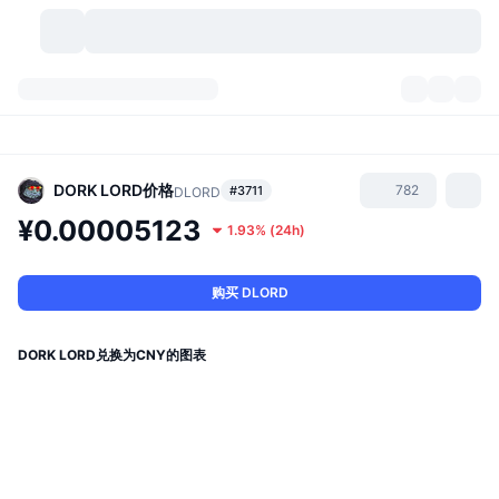
加密货币
仪表盘
加密货币
DexScan
市场
排名
DORK LORD
价格
782
#3711
DLORD
¥0.00005123
1.93%
(
24h
)
信号
交易所
分类
New
市场概况
热门
社区
历史记录
现货市场
中心化交易所
购买 DLORD
新
动态
API
代币解锁
加密货币数量
现货
DORK LORD兑换为CNY的图表
涨幅榜
话题
收益
产品
比特币金库
衍生品
API
模因 (Memes) 探索工具
直播活动
真实世界资产
币安币金库
产品
加密货币 API
去中心化交易所