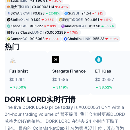
Zcash
ZEC
¥3,390.68
1.20%
柴犬币
SHIB
¥0.00003114
4.42%
SKYAI
SKYAI
¥0.628
Sui
SUI
¥4.54
27.48%
1.91%
Stellar
XLM
¥1.09
狗狗币
DOGE
¥0.4661
0.65%
1.11%
Kaspa
KAS
¥0.1727
Audiera
BEAT
¥13.58
2.63%
3.92%
Terra Classic
LUNC
¥0.0003299
1.70%
Canton
CC
¥0.6063
Chainlink
LINK
¥55.23
11.88%
0.07%
热门
Fusionist
Stargate Finance
ETHGas
$0.1294
$0.1585
$0.02457
78.59%
31.19%
38.52%
DORK LORD实时行情
The live
DORK LORD price today
is ¥0.000051 CNY with a
24-hour trading volume of 暂不提供.
我们会实时更新DLORD
兑换为CNY的价格。
DORK LORD 在过去 24 小时内下跌了
1.94。
目前的 CoinMarketCap 排名为第 #3711 位，其市值为