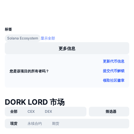
即将进行的销售活动
钱包
资金费率
学习赚币
UCID
30817
日历
标签
Solana Ecosystem
显示全部
ICO日历
更多信息
活动日历
更新代币信息
提交代币解锁
您是该项目的所有者吗？
领取社区徽章
DORK LORD 市场
全部
CEX
DEX
筛选器
现货
永续合约
期货