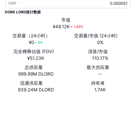
CNY
热门
加密货币 ETF
学习
CMC 模型上下文协议
DORK LORD统计数据
新版
市值
比特币 ETF
x402
新闻
¥48.12K
1.93%
加密
以太币 ETF
交易量（24小时）
交易量/市值 (24小时)
币安学院
¥0
0%
0%
政治
完全稀释估值 (FDV)
清算/市值
技术分析
研究报告
¥51.23K
110.17%
体育运动
总供应量
最大供应量
RSI
视频
999.99M DLORD
--
金融
MACD
流通供应量
持有者
词汇表
939.24M DLORD
1.74K
技术
网站
Website
Whitepaper
衍生品
活动
社交媒体
NFT
总览
合约
3krWsX...MZKkrb
空投
2.2
评级 (CertiK)
NFT 总体统计数据
清算
浏览器
solscan.io
钻石奖励