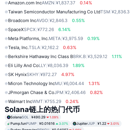
Amazon.com Inc
AMZN
¥1,837.37
0.14%
Taiwan Semiconductor Manufacturing Co Ltd
TSM
¥2,836.
Broadcom Inc
AVGO
¥2,846.3
0.55%
SpaceX
SPCX
¥772.26
6.14%
Meta Platforms, Inc.
META
¥3,975.59
0.19%
Tesla, Inc.
TSLA
¥2,162.2
0.63%
Berkshire Hathaway Inc Class B
BRK.B
¥3,529.12
1.11%
Eli Lilly And Co
LLY
¥8,036.39
1.89%
SK Hynix
SKHY
¥972.27
4.97%
Micron Technology Inc
MU
¥6,004.44
1.31%
JPmorgan Chase & Co
JPM
¥2,406.46
0.82%
Walmart Inc
WMT
¥755.29
0.24%
Solana链上的热门代币
Solana
SOL
¥490.29
1.09%
Pump.fun
PUMP
¥0.01616
Jupiter
JUP
¥1.22
3.07%
3.01%
Pudgy Penguins
PENGU
¥0.04052
2.66%