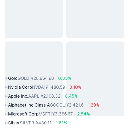
热门真实世界资产
Gold
GOLD
¥28,964.98
0.33%
Nvidia Corp
NVDA
¥1,480.59
0.10%
Apple Inc.
AAPL
¥2,108.32
0.45%
Alphabet Inc Class A
GOOGL
¥2,421.6
1.29%
Microsoft Corp
MSFT
¥3,366.67
2.54%
Silver
SILVER
¥430.11
1.61%