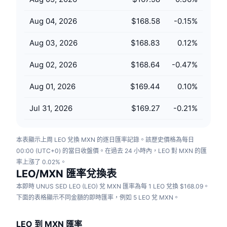
即將推出的銷售活動
資金費率
學習賺幣
Aug 04, 2026
$168.58
-0.15
%
Aug 03, 2026
$168.83
0.12
%
行事曆
Aug 02, 2026
$168.64
-0.47
%
ICO 行事曆
Aug 01, 2026
$169.44
0.10
%
活動行事曆
Jul 31, 2026
$169.27
-0.21
%
本表顯示上周 LEO 兌換 MXN 的逐日匯率記錄。該歷史價格為每日
00:00 (UTC+0) 的當日收盤價。在過去 24 小時內，LEO 對 MXN 的匯
率上漲了 0.02%。
LEO/MXN 匯率兌換表
本即時 UNUS SED LEO (LEO) 兌 MXN 匯率為每 1 LEO 兌換 $168.09。
下面的表格顯示不同金額的即時匯率，例如 5 LEO 兌 MXN。
LEO 到 MXN 匯率