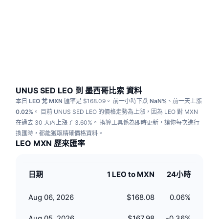
熱門
加密貨幣 ETF
學習
CMC 模型上下文協議
新推出
比特幣 ETF
x402
新聞
加密
以太幣 ETF
替補
政治
技術分析
研究報告
UNUS SED LEO 到 墨西哥比索 資料
本日
LEO 兌 MXN
匯率是 $168.09。
前一小時下跌
NaN%
、前一天上漲
運動
RSI
影片
0.02%
。
目前 UNUS SED LEO 的價格走勢為上漲，因為 LEO 對 MXN
在過去 30 天內上漲了 3.60%。
換算工具係為即時更新，讓你每次進行
金融
MACD
換匯時，都能獲取精確價格資料。
詞彙庫
LEO MXN 歷來匯率
技術
衍生品
活動
日期
1 LEO to MXN
24小時
NFT
總覽
空投
Aug 06, 2026
$168.08
0.06
%
NFT 整體統計數字
清算
鑽石獎勵
Aug 05, 2026
$167.98
-0.36
%