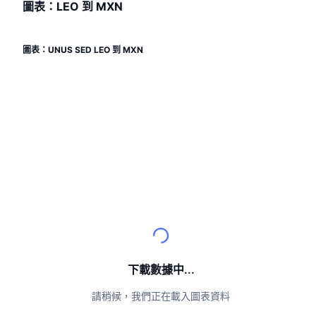
頂級交易者
文章
交易所流入/流出
圖表：LEO 到 MXN
DEX API
匯率換算
排行榜
現貨
情緒
企業
電子報
指標
熱門
衍生品
圖表：UNUS SED LEO 到 MXN
定價
CMC Launch
即將推出
恐懼與貪婪指數
資源
CMC Labs
近期新增
山寨幣季節指數
CMC Max
贏家與輸家
市場循環指標
文檔
頭條新聞
最多造訪
比特幣市佔率
常見問題解答
Telegram 機器人
社群情緒
CoinMarketCap 20 指數
AI 整合
廣告
區塊鏈排行榜
CoinMarketCap 100 指數
下載數據中...
CMC代理中心
預測市場
ETF資金流向
請稍候，我們正在載入圖表資料
網頁套件
技能市場