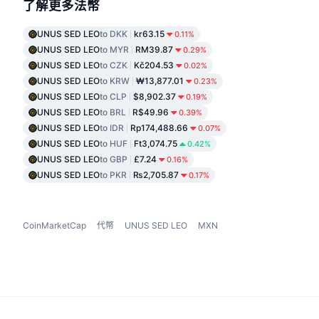
了解更多法幣
UNUS SED LEO
to DKK
kr63.15
0.11%
UNUS SED LEO
to MYR
RM39.87
0.29%
UNUS SED LEO
to CZK
Kč204.53
0.02%
UNUS SED LEO
to KRW
₩13,877.01
0.23%
UNUS SED LEO
to CLP
$8,902.37
0.19%
UNUS SED LEO
to BRL
R$49.96
0.39%
UNUS SED LEO
to IDR
Rp174,488.66
0.07%
UNUS SED LEO
to HUF
Ft3,074.75
0.42%
UNUS SED LEO
to GBP
£7.24
0.16%
UNUS SED LEO
to PKR
₨2,705.87
0.17%
CoinMarketCap
代幣
UNUS SED LEO
MXN