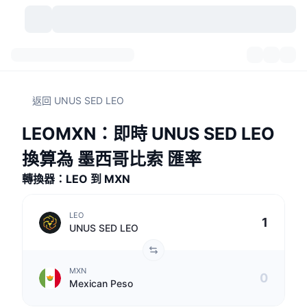
加密貨幣
儀表板
加密貨幣
返回 UNUS SED LEO
DexScan
市場
排行
LEOMXN：即時 UNUS SED LEO
信號
交易所
類別
New
市場綜覽
換算為 墨西哥比索 匯率
熱門
社群
轉換器：LEO 到 MXN
歷史記錄
現貨市場
集中式交易所
新
動態
API
代幣解鎖
加密貨幣數量
現貨
LEO
UNUS SED LEO
漲幅榜
話題
收益
產品
比特幣金庫
衍生品
API
MXN
迷因探索工具
直播
實體世界資產
BNB金庫
產品
加密貨幣 API
Mexican Peso
去中心化交易所