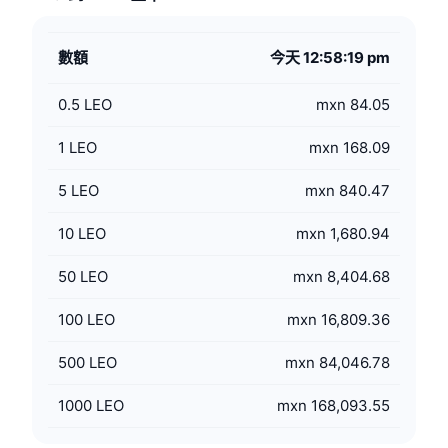
數額
今天 12:58:19 pm
0.5
LEO
mxn 84.05
1
LEO
mxn 168.09
5
LEO
mxn 840.47
10
LEO
mxn 1,680.94
50
LEO
mxn 8,404.68
100
LEO
mxn 16,809.36
500
LEO
mxn 84,046.78
1000
LEO
mxn 168,093.55