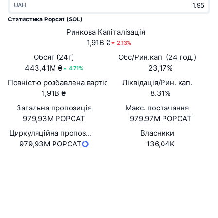
UAH
В тренді
Криптовалютні ETF
Навчайтеся
CMC Протокол контексту моделі
Статистика Popcat (SOL)
Нове
Ринкова Капіталізація
Біткоїн ETF
x402
Новини
1,91B ₴
2.13%
Крипто
Эфириум ETF
Обсяг (24г)
Обс/Рин.кап. (24 год.)
Студент
443,41M ₴
23,17%
4.71%
Політика
Повністю розбавлена вартість (FDV)
Ліквідація/Рин. кап.
Технічний аналіз
Дослідження
1,91B ₴
8.31%
Спорт
Загальна пропозиція
Макс. постачання
RSI
Відео
979,93M POPCAT
979.97M POPCAT
Фінанси
MACD
Циркуляційна пропозиція
Власники
Словник
979,93M POPCAT
136,04K
Технології
Вебсайти
Website
Деривативи
Кампанії
Соціальні
NFT
Огляд
Контракти
7GCihg...YmW2hr
Airdrops
2.8
Рейтинг (CertiK)
Загальна статистика NFT
Ліквідації
Дослідники
solscan.io
Винагороди у Діамантах