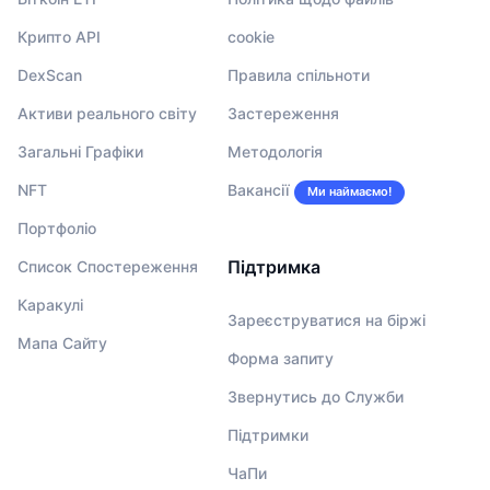
Крипто API
cookie
DexScan
Правила спільноти
Активи реального світу
Застереження
Загальні Графіки
Методологія
NFT
Вакансії
Ми наймаємо!
Портфоліо
Підтримка
Список Спостереження
Каракулі
Зареєструватися на біржі
Мапа Сайту
Форма запиту
Звернутись до Служби
Підтримки
ЧаПи