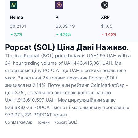
Heima
Pi
XRP
$0.2101
$0.09119
$1.05
7.7%
4.76%
1.45%
Popcat (SOL) Ціна Дані Наживо.
The live
Popcat (SOL) price today
is UAH1.95 UAH with a
24-hour trading volume of UAH443,415,061 UAH.
Ми
оновлюємо ціну POPCAT до UAH в режимі реального
часу.
За останні 24 години показник Popcat (SOL)
знизився на 2.14%.
Поточний рейтинг CoinMarketCap -
це #375 , з реальною ринковою капіталізацією
UAH1,913,610,597 UAH.
Має циркуляційний запас
979,936,079 POPCAT монет
і максимальну пропозицію
979,973,221 POPCAT монет .
CoinMarketCap
Токени
Popcat (SOL)