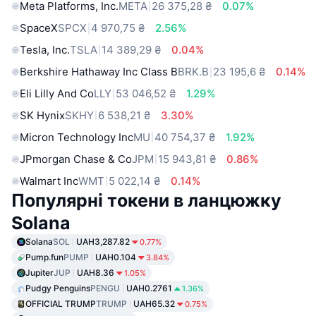
Meta Platforms, Inc.
META
26 375,28 ₴
0.07%
SpaceX
SPCX
4 970,75 ₴
2.56%
Tesla, Inc.
TSLA
14 389,29 ₴
0.04%
Berkshire Hathaway Inc Class B
BRK.B
23 195,6 ₴
0.14%
Eli Lilly And Co
LLY
53 046,52 ₴
1.29%
SK Hynix
SKHY
6 538,21 ₴
3.30%
Micron Technology Inc
MU
40 754,37 ₴
1.92%
JPmorgan Chase & Co
JPM
15 943,81 ₴
0.86%
Walmart Inc
WMT
5 022,14 ₴
0.14%
Популярні токени в ланцюжку
Solana
Solana
SOL
UAH3,287.82
0.77%
Pump.fun
PUMP
UAH0.104
3.84%
Jupiter
JUP
UAH8.36
1.05%
Pudgy Penguins
PENGU
UAH0.2761
1.36%
OFFICIAL TRUMP
TRUMP
UAH65.32
0.75%