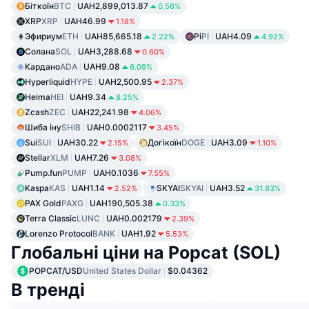
Біткоїн
BTC
UAH2,899,013.87
0.56%
XRP
XRP
UAH46.99
1.18%
Эфириум
ETH
UAH85,665.18
Pi
PI
UAH4.09
2.22%
4.92%
Солана
SOL
UAH3,288.68
0.60%
Кардано
ADA
UAH9.08
6.09%
Hyperliquid
HYPE
UAH2,500.95
2.37%
Heima
HEI
UAH9.34
8.25%
Zcash
ZEC
UAH22,241.98
4.06%
Шиба іну
SHIB
UAH0.0002117
3.45%
Sui
SUI
UAH30.22
Догікоїн
DOGE
UAH3.09
2.15%
1.10%
Stellar
XLM
UAH7.26
3.08%
Pump.fun
PUMP
UAH0.1036
7.55%
Kaspa
KAS
UAH1.14
SKYAI
SKYAI
UAH3.52
2.52%
31.83%
PAX Gold
PAXG
UAH190,505.38
0.33%
Terra Classic
LUNC
UAH0.002179
2.39%
Lorenzo Protocol
BANK
UAH1.92
5.53%
Глобальні ціни на Popcat (SOL)
POPCAT/USD
United States Dollar
$0.04362
В тренді