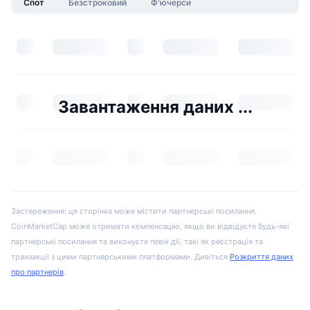
Спот
Безстроковий
Ф'ючерси
Завантаження даних ...
Застереження: ця сторінка може містити партнерські посилання.
CoinMarketCap може отримати компенсацію, якщо ви відвідуєте будь-які
партнерські посилання та виконуєте певні дії, такі як реєстрація та
транзакції з цими партнерськими платформами. Дивіться
Розкриття даних
про партнерів
.