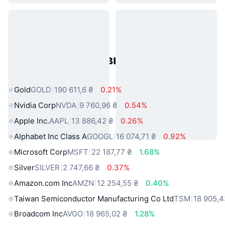
Популярні активи реального
світу
Gold
GOLD
190 611,6 ₴
0.21%
Nvidia Corp
NVDA
9 760,96 ₴
0.54%
Apple Inc.
AAPL
13 886,42 ₴
0.26%
Alphabet Inc Class A
GOOGL
16 074,71 ₴
0.92%
Microsoft Corp
MSFT
22 187,77 ₴
1.68%
Silver
SILVER
2 747,66 ₴
0.37%
Amazon.com Inc
AMZN
12 254,55 ₴
0.40%
Taiwan Semiconductor Manufacturing Co Ltd
TSM
18 905,4
Broadcom Inc
AVGO
18 965,02 ₴
1.28%