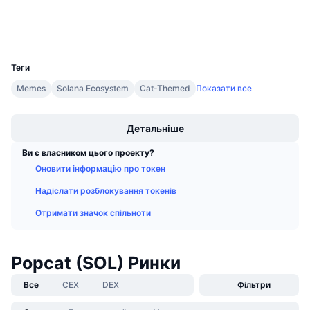
Майбутні розпродажі
Гаманці
Ставки фінансування
Навчайся та заробляй
UCID
28782
Календарі
Теги
Memes
Solana Ecosystem
Cat-Themed
Показати все
Календар ICO
Boost
Детальніше
Календар Подій
Ви є власником цього проекту?
Оновити інформацію про токен
Надіслати розблокування токенів
Отримати значок спільноти
Popcat (SOL) Ринки
Все
CEX
DEX
Фільтри