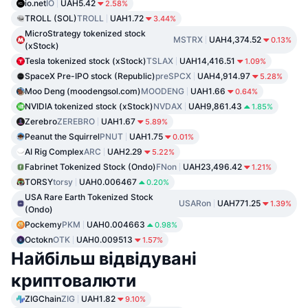
io.net
IO
UAH5.42
2.58%
TROLL (SOL)
TROLL
UAH1.72
3.44%
MicroStrategy tokenized stock
MSTRX
UAH4,374.52
0.13%
(xStock)
Tesla tokenized stock (xStock)
TSLAX
UAH14,416.51
1.09%
SpaceX Pre-IPO stock (Republic)
preSPCX
UAH4,914.97
5.28%
Moo Deng (moodengsol.com)
MOODENG
UAH1.66
0.64%
NVIDIA tokenized stock (xStock)
NVDAX
UAH9,861.43
1.85%
Zerebro
ZEREBRO
UAH1.67
5.89%
Peanut the Squirrel
PNUT
UAH1.75
0.01%
AI Rig Complex
ARC
UAH2.29
5.22%
Fabrinet Tokenized Stock (Ondo)
FNon
UAH23,496.42
1.21%
TORSY
torsy
UAH0.006467
0.20%
USA Rare Earth Tokenized Stock
USARon
UAH771.25
1.39%
(Ondo)
Pockemy
PKM
UAH0.004663
0.98%
Octokn
OTK
UAH0.009513
1.57%
Найбільш відвідувані
криптовалюти
ZIGChain
ZIG
UAH1.82
9.10%