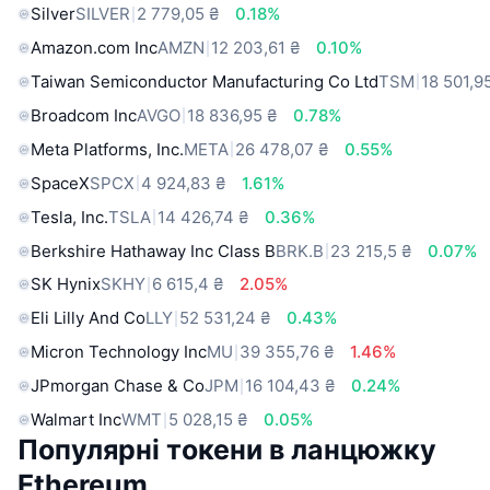
Silver
SILVER
2 779,05 ₴
0.18%
Amazon.com Inc
AMZN
12 203,61 ₴
0.10%
Taiwan Semiconductor Manufacturing Co Ltd
TSM
18 501,9
Broadcom Inc
AVGO
18 836,95 ₴
0.78%
Meta Platforms, Inc.
META
26 478,07 ₴
0.55%
SpaceX
SPCX
4 924,83 ₴
1.61%
Tesla, Inc.
TSLA
14 426,74 ₴
0.36%
Berkshire Hathaway Inc Class B
BRK.B
23 215,5 ₴
0.07%
SK Hynix
SKHY
6 615,4 ₴
2.05%
Eli Lilly And Co
LLY
52 531,24 ₴
0.43%
Micron Technology Inc
MU
39 355,76 ₴
1.46%
JPmorgan Chase & Co
JPM
16 104,43 ₴
0.24%
Walmart Inc
WMT
5 028,15 ₴
0.05%
Популярні токени в ланцюжку
Ethereum