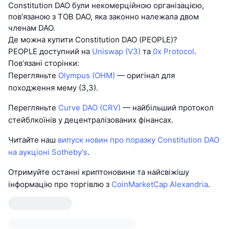
Constitution DAO були некомерційною організацією,
пов’язаною з ТОВ DAO, яка законно належала двом
членам DAO.
Де можна купити Constitution DAO (PEOPLE)?
PEOPLE доступний на
Uniswap (V3)
та
0x Protocol
.
Пов’язані сторінки:
Перегляньте
Olympus (OHM)
— оригінал для
походження мему (3,3).
Перегляньте
Curve DAO (CRV)
— найбільший протокол
стейблкоїнів у децентралізованих фінансах.
Читайте наш
випуск новин про поразку Constitution DAO
на аукціоні Sotheby's
.
Отримуйте останні криптоновини та найсвіжішу
інформацію про торгівлю з
CoinMarketCap Alexandria
.