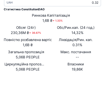
UAH
В тренді
Криптовалютні ETF
Навчайтеся
CMC Протокол контексту моделі
Статистика ConstitutionDAO
Нове
Ринкова Капіталізація
Біткоїн ETF
x402
Новини
1,6B ₴
1.33%
Крипто
Эфириум ETF
Обсяг (24г)
Обс/Рин.кап. (24 год.)
Студент
230,36M ₴
14,32%
36.67%
Політика
Повністю розбавлена вартість (FDV)
Ліквідація/Рин. кап.
Технічний аналіз
Дослідження
1,6B ₴
0.31%
Спорт
Загальна пропозиція
Макс. постачання
RSI
Відео
5,06B PEOPLE
--
Фінанси
MACD
Циркуляційна пропозиція
Власники
Словник
5,06B PEOPLE
19,86K
Технології
Вебсайти
Website
Деривативи
Кампанії
Соціальні
NFT
Огляд
Airdrops
0x7a58...736c71
Контракти
Загальна статистика NFT
Ліквідації
3.5
Винагороди у Діамантах
Рейтинг (CertiK)