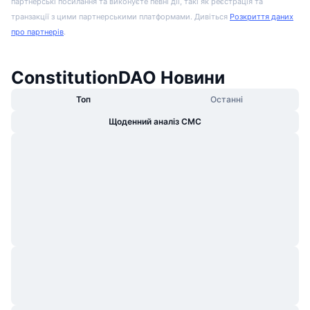
партнерські посилання та виконуєте певні дії, такі як реєстрація та
транзакції з цими партнерськими платформами. Дивіться
Розкриття даних
про партнерів
.
ConstitutionDAO Новини
Топ
Останні
Щоденний аналіз CMC