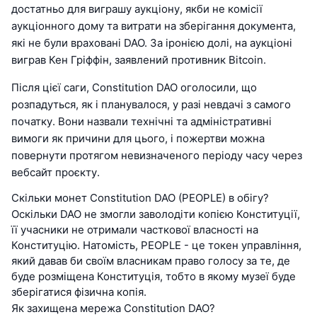
достатньо для виграшу аукціону, якби не комісії
аукціонного дому та витрати на зберігання документа,
які не були враховані DAO. За іронією долі, на аукціоні
виграв Кен Гріффін, заявлений противник Bitcoin.
Після цієї саги, Constitution DAO оголосили, що
розпадуться, як і планувалося, у разі невдачі з самого
початку. Вони назвали технічні та адміністративні
вимоги як причини для цього, і пожертви можна
повернути протягом невизначеного періоду часу через
вебсайт проєкту.
Скільки монет Constitution DAO (PEOPLE) в обігу?
Оскільки DAO не змогли заволодіти копією Конституції,
її учасники не отримали часткової власності на
Конституцію. Натомість, PEOPLE - це токен управління,
який давав би своїм власникам право голосу за те, де
буде розміщена Конституція, тобто в якому музеї буде
зберігатися фізична копія.
Як захищена мережа Constitution DAO?