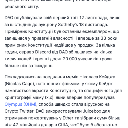
реального світу.
DAO опублікували свій перший твіт 12 листопада, лише
за шість днів до аукціону Sotheby's 18 листопада.
Примірник Конституції був останнім екземпляром, що
залишився у приватній власності, і вперше за 33 роки
примірник Конституції надійшов у продаж. За кілька
годин, сервер Discord від DAO збільшився на кілька
тисяч людей і врешті досяг 20 000 учасників трохи
більше ніж за тиждень.
Покладаючись на поєднання мемів Ніколаса Кейджа
(Nicolas Cage), натхненних фільмом, у якому Кейдж
намагається вкрасти Конституцію, та специфічного для
криптографії мему (x,x), який вперше популяризував
Olympus (OHM)
, спроба швидко стала вірусною на
Crypto Twitter. DAO використовували Juicebox для
отримання пожертвувань у Ether та зібрали суму більш
ніж 47 мільйонів доларів США, якої було б абсолютно