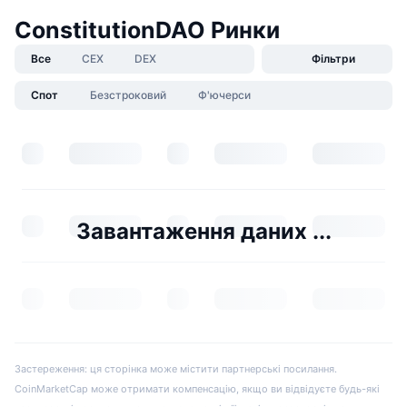
ConstitutionDAO Ринки
Все
CEX
DEX
Фільтри
Спот
Безстроковий
Ф'ючерси
Завантаження даних ...
Застереження: ця сторінка може містити партнерські посилання.
CoinMarketCap може отримати компенсацію, якщо ви відвідуєте будь-які