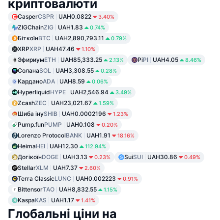
криптовалюти
Casper
CSPR
UAH0.0822
3.40%
ZIGChain
ZIG
UAH1.83
0.74%
Біткоїн
BTC
UAH2,890,793.11
0.79%
XRP
XRP
UAH47.46
1.10%
Эфириум
ETH
UAH85,333.25
Pi
PI
UAH4.05
2.13%
8.46%
Солана
SOL
UAH3,308.55
0.28%
Кардано
ADA
UAH8.59
0.06%
Hyperliquid
HYPE
UAH2,546.94
3.49%
Zcash
ZEC
UAH23,021.67
1.59%
Шиба іну
SHIB
UAH0.0002196
1.23%
Pump.fun
PUMP
UAH0.108
0.20%
Lorenzo Protocol
BANK
UAH1.91
18.16%
Heima
HEI
UAH12.30
112.94%
Догікоїн
DOGE
UAH3.13
Sui
SUI
UAH30.86
0.23%
0.49%
Stellar
XLM
UAH7.37
2.60%
Terra Classic
LUNC
UAH0.002223
0.91%
Bittensor
TAO
UAH8,832.55
1.15%
Kaspa
KAS
UAH1.17
1.41%
Глобальні ціни на