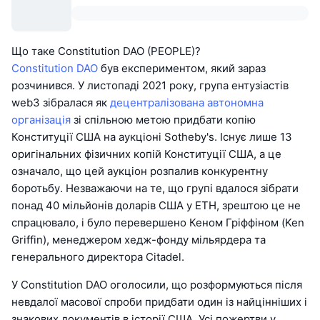
Що таке Constitution DAO (PEOPLE)?
Constitution DAO
був експериментом, який зараз
розчинився. У листопаді 2021 року, група ентузіастів
web3 зібралася як
децентралізована автономна
організація
зі спільною метою придбати копію
Конституції США на аукціоні Sotheby's. Існує лише 13
оригінальних фізичних копій Конституції США, а це
означало, що цей аукціон розпалив конкурентну
боротьбу. Незважаючи на те, що групі вдалося зібрати
понад 40 мільйонів доларів США у ETH, зрештою це не
спрацювало, і було перевершено Кеном Гріффіном (Ken
Griffin), менеджером хедж-фонду мільярдера та
генерального директора Citadel.
У Constitution DAO оголосили, що розформуються після
невдалої масової спроби придбати один із найцінніших і
знакових документів в історії США. Усі пожертви у