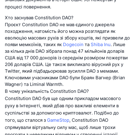
процесі повернення.
Хто заснував Constitution DAO?
Проєкт Constitution DAO не мав єдиного джерела
походження, натомість його можна розглядати як
еволюцію масових рухів зі збору коштів, які призвели до
появи мемкоїнів, таких як
Dogecoin
та
Shiba Inu
. Лише
за кілька днів DAO зібрала понад 47 мільйонів доларів
США від 17 000 донорів із середнім розміром пожертви
206 доларів США. Це також викликало вірусний рух у
Twitter, який підбадьорював зусилля DAO з мемами.
Ключовими учасниками DAO були Браян Вагнер (Brian
Wagner) та Liminal Warmth.
В чому унікальність Constitution DAO?
Constitution DAO був ще одним прикладом масового
руху в Інтернеті, який дбав про важливі елементи в
суспільстві за допомогою криптовалют. Подібно до
того, що сталося з
GameStop
, Constitution DAO
спрямували віртуальну силу мас, щоб лише трохи
програти з невеликим відривом у створенні історії