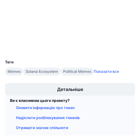
Аудити
Майбутні розпродажі
Ставки фінансування
Навчайся та заробляй
etherscan.io
Дослідники
Календарі
Гаманці
Календар ICO
UCID
14806
Календар Подій
Теги
Memes
Solana Ecosystem
Political Memes
Показати все
Boost
Детальніше
Ви є власником цього проекту?
Оновити інформацію про токен
Надіслати розблокування токенів
Отримати значок спільноти