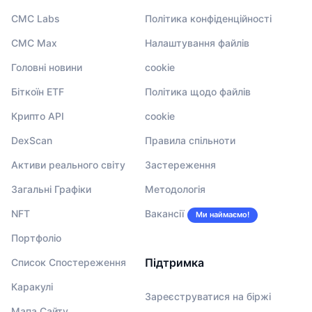
CMC Labs
Політика конфіденційності
CMC Max
Налаштування файлів
Головні новини
cookie
Біткоїн ETF
Політика щодо файлів
Крипто API
cookie
DexScan
Правила спільноти
Активи реального світу
Застереження
Загальні Графіки
Методологія
NFT
Вакансії
Ми наймаємо!
Портфоліо
Підтримка
Список Спостереження
Каракулі
Зареєструватися на біржі
Мапа Сайту