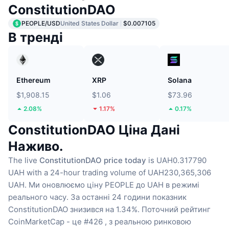
ConstitutionDAO
PEOPLE/USD
United States Dollar
$0.007105
В тренді
Ethereum
XRP
Solana
$1,908.15
$1.06
$73.96
2.08%
1.17%
0.17%
ConstitutionDAO Ціна Дані
Наживо.
The live
ConstitutionDAO price today
is UAH0.317790
UAH with a 24-hour trading volume of UAH230,365,306
UAH.
Ми оновлюємо ціну PEOPLE до UAH в режимі
реального часу.
За останні 24 години показник
ConstitutionDAO знизився на 1.34%.
Поточний рейтинг
CoinMarketCap - це #426 , з реальною ринковою