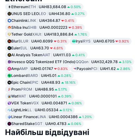
Ethereum
ETH
UAH83,684.08
0.50%
UNUS SED LEO
LEO
UAH436.80
0.27%
Chainlink
LINK
UAH364.87
0.41%
Shiba Inu
SHIB
UAH0.0002223
0.39%
Tether Gold
XAUt
UAH183,886.84
1.76%
Blur
BLUR
UAH0.6099
Irys
IRYS
UAH0.6705
0.31%
0.92%
Euler
EUL
UAH63.70
4.61%
AI Analysis Token
AIAT
UAH11.03
0.41%
Invesco QQQ Tokenized ETF (Ondo)
QQQon
UAH32,429.78
3.13%
Amp
AMP
UAH0.01747
Paycoin
PCI
UAH1.62
0.83%
2.86%
Lombard
BARD
UAH5.01
0.28%
Epic Chain
EPIC
UAH48.93
18.16%
Prom
PROM
UAH86.95
5.17%
Wat
WAT
UAH0.0000101
0.39%
VGX Token
VGX
UAH0.004871
0.06%
LightLink
LL
UAH0.05334
0.12%
Linear Finance
LINA
UAH0.0004386
1.20%
SharedStake
SGT
UAH0.4783
0.06%
Найбільш відвідувані