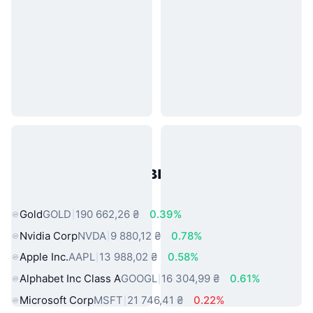
Популярні активи реального
світу
Gold
GOLD
190 662,26 ₴
0.39%
Nvidia Corp
NVDA
9 880,12 ₴
0.78%
Apple Inc.
AAPL
13 988,02 ₴
0.58%
Alphabet Inc Class A
GOOGL
16 304,99 ₴
0.61%
Microsoft Corp
MSFT
21 746,41 ₴
0.22%