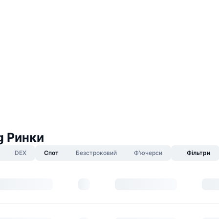
g Ринки
DEX
Спот
Безстроковий
Ф'ючерси
Фільтри