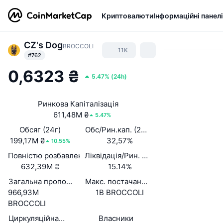
Криптовалюти
Інформаційні панелі
CZ's Dog
BROCCOLI
11K
#762
0,6323 ₴
5.47%
(
24h
)
Ринкова Капіталізація
611,48M ₴
5.47%
Обсяг (24г)
Обс/Рин.кап. (24 год.)
199,17M ₴
32,57%
10.55%
Повністю розбавлена вартість (FDV)
Ліквідація/Рин. кап.
632,39M ₴
15.14%
Загальна пропозиція
Макс. постачання
966,93M
1B BROCCOLI
BROCCOLI
Циркуляційна пропозиція
Власники