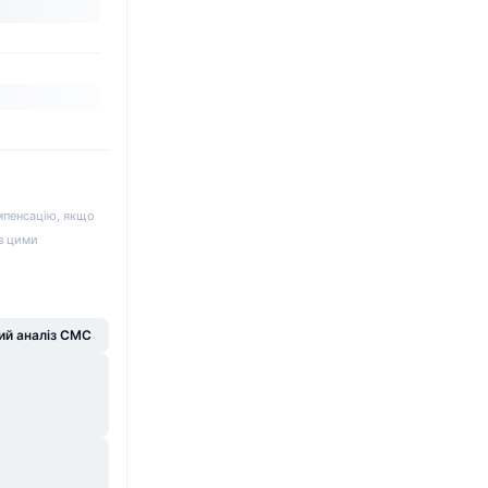
мпенсацію, якщо
 з цими
й аналіз CMC