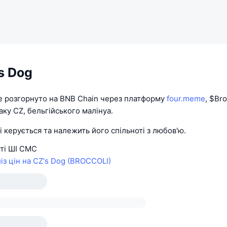
s Dog
е розгорнуто на BNB Chain через платформу
four.meme
, $Bro
ку CZ, бельгійського малінуа.
i керується та належить його спільноті з любов'ю.
тті ШІ CMC
із цін на CZ's Dog (BROCCOLI)