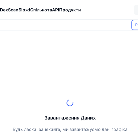
DexScan
Біржі
Спільнота
API
Продукти
Р
Завантаження Даних
Будь ласка, зачекайте, ми завантажуємо дані графіка