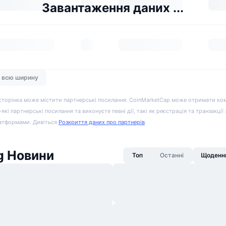
Завантаження даних ...
а всю ширину
сторінка може містити партнерські посилання. CoinMarketCap може отримати ко
-які партнерські посилання та виконуєте певні дії, такі як реєстрація та транзакції
атформами. Дивіться
Розкриття даних про партнерів
.
g Новини
Топ
Останні
Щоденни