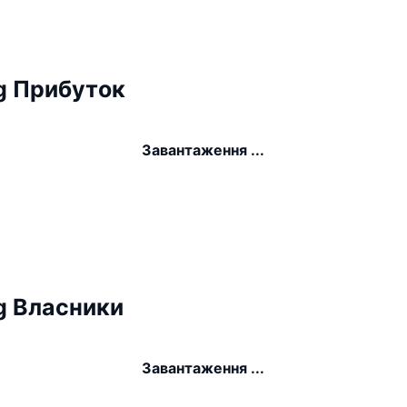
g Прибуток
Завантаження ...
g Власники
Завантаження ...