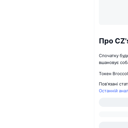
Про CZ'
Спочатку буд
вшановує соба
Токен Broccol
Пов’язані ста
Останній анал