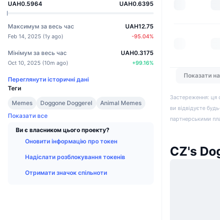
UAH0.5964
UAH0.6395
Максимум за весь час
UAH12.75
Feb 14, 2025
(
1y ago
)
-95.04
%
Мінімум за весь час
UAH0.3175
Oct 10, 2025
(
10m ago
)
+
99.16
%
Показати н
Переглянути історичні дані
Теги
Застереження: ця 
Memes
Doggone Doggerel
Animal Memes
ви відвідуєте будь
Показати все
партнерськими пл
Ви є власником цього проекту?
Оновити інформацію про токен
CZ's Do
Надіслати розблокування токенів
Отримати значок спільноти