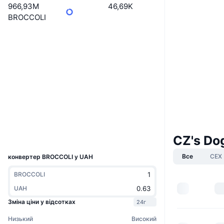
966,93M
46,69K
BROCCOLI
Boost
Вебсайти
Website
Whitepaper
Соціальні
0x6d5A...Ed6714
Контракти
2.1
Рейтинг (CertiK)
Дослідники
bscscan.com
Гаманці
CZ's Do
UCID
35749
Все
CEX
конвертер BROCCOLI у UAH
BROCCOLI
UAH
Зміна ціни у відсотках
24г
Низький
Високий