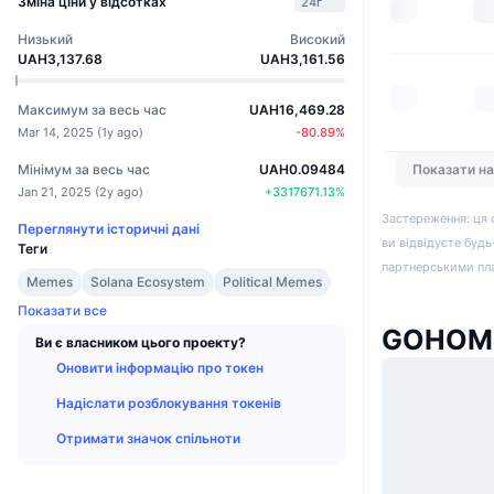
Зміна ціни у відсотках
24г
Низький
Високий
UAH3,137.68
UAH3,161.56
Максимум за весь час
UAH16,469.28
Mar 14, 2025
(
1y ago
)
-80.89
%
Показати н
Мінімум за весь час
UAH0.09484
Jan 21, 2025
(
2y ago
)
+
3317671.13
%
Застереження: ця 
Переглянути історичні дані
ви відвідуєте будь
Теги
партнерськими пл
Memes
Solana Ecosystem
Political Memes
Показати все
GOHOME
Ви є власником цього проекту?
Оновити інформацію про токен
Надіслати розблокування токенів
Отримати значок спільноти