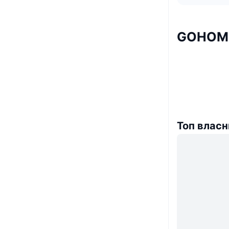
GOHOME
Топ власн