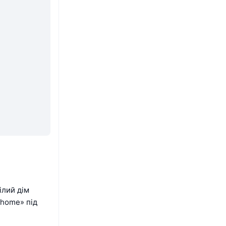
ілий дім
 home» під