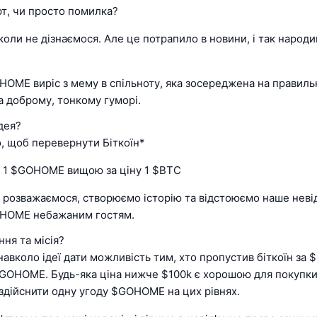
рт, чи просто помилка?
коли не дізнаємося. Але це потрапило в новини, і так народ
HOME виріс з мему в спільноту, яка зосереджена на правиль
 та доброму, тонкому гуморі.
дея?
, щоб перевернути Біткоїн*
у 1 $GOHOME вищою за ціну 1 $BTC
 розважаємося, створюємо історію та відстоюємо наше неві
OHOME небажаним гостям.
ня та місія?
навколо ідеї дати можливість тим, хто пропустив біткоїн за $
з GOHOME. Будь-яка ціна нижче $100k є хорошою для покупки
здійснити одну угоду $GOHOME на цих рівнях.