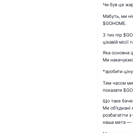
Чи був це жа
Мабуть, ми ні
$GOHOME.
З тих пір $GO
цікавій місії
Яка основна і
Ми накачуємо
*зробити цін
Тим часом ми
показати $G
Що таке бачен
Ми об'єднані 
розбагатіти 
наша мета — 