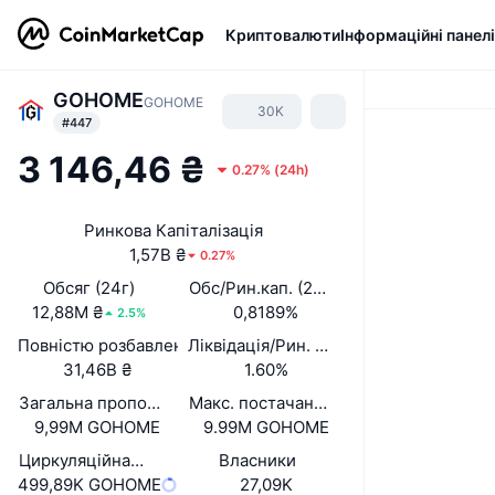
Криптовалюти
Інформаційні панелі
GOHOME
GOHOME
30K
#447
3 146,46 ₴
0.27%
(
24h
)
Ринкова Капіталізація
1,57B ₴
0.27%
Обсяг (24г)
Обс/Рин.кап. (24 год.)
12,88M ₴
0,8189%
2.5%
Повністю розбавлена вартість (FDV)
Ліквідація/Рин. кап.
31,46B ₴
1.60%
Загальна пропозиція
Макс. постачання
9,99M GOHOME
9.99M GOHOME
Циркуляційна пропозиція
Власники
499,89K GOHOME
27,09K