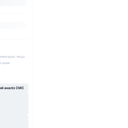
мпенсацію, якщо
 з цими
й аналіз CMC