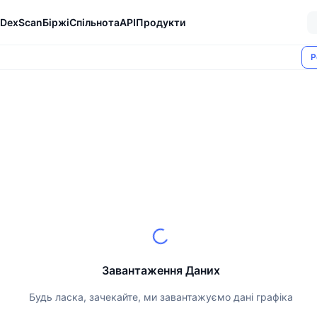
DexScan
Біржі
Спільнота
API
Продукти
Р
Завантаження Даних
Будь ласка, зачекайте, ми завантажуємо дані графіка