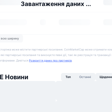
Завантаження даних ...
а всю ширину
сторінка може містити партнерські посилання. CoinMarketCap може отримати ко
-які партнерські посилання та виконуєте певні дії, такі як реєстрація та транзакції
атформами. Дивіться
Розкриття даних про партнерів
.
 Новини
Топ
Останні
Щоденни