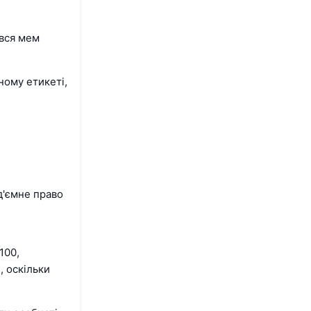
ився мем
ному етикеті,
д'ємне право
100,
, оскільки