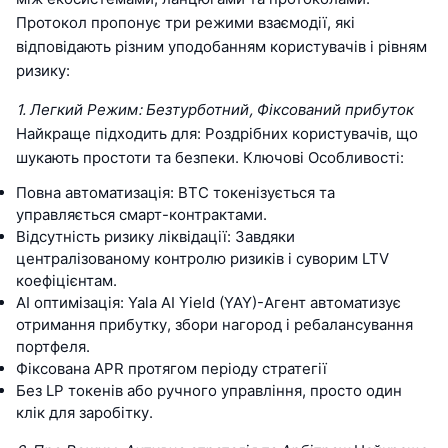
Протокол пропонує три режими взаємодії, які
відповідають різним уподобанням користувачів і рівням
ризику:
1. Легкий Режим: Безтурботний, Фіксований прибуток
Найкраще підходить для: Роздрібних користувачів, що
шукають простоти та безпеки. Ключові Особливості:
Повна автоматизація: BTC токенізується та
управляється смарт-контрактами.
Відсутність ризику ліквідації: Завдяки
централізованому контролю ризиків і суворим LTV
коефіцієнтам.
AI оптимізація: Yala AI Yield (YAY)-Агент автоматизує
отримання прибутку, збори нагород і ребалансування
портфеля.
Фіксована APR протягом періоду стратегії
Без LP токенів або ручного управління, просто один
клік для заробітку.