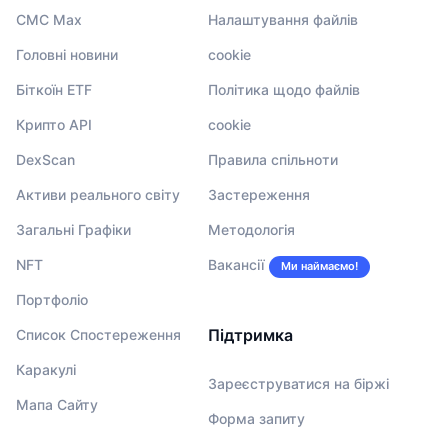
CMC Max
Налаштування файлів
Головні новини
cookie
Біткоїн ETF
Політика щодо файлів
Крипто API
cookie
DexScan
Правила спільноти
Активи реального світу
Застереження
Загальні Графіки
Методологія
NFT
Вакансії
Ми наймаємо!
Портфоліо
Підтримка
Список Спостереження
Каракулі
Зареєструватися на біржі
Мапа Сайту
Форма запиту