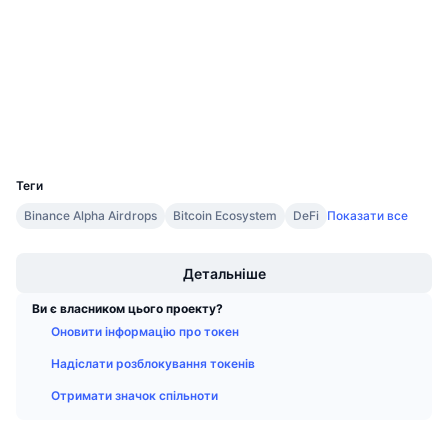
3.4
Майбутні розпродажі
Рейтинг (CertiK)
Ставки фінансування
Навчайся та заробляй
etherscan.io
Дослідники
Календарі
Гаманці
Календар ICO
UCID
35877
Теги
Календар Подій
Binance Alpha Airdrops
Bitcoin Ecosystem
DeFi
Показати все
Boost
Детальніше
Ви є власником цього проекту?
Оновити інформацію про токен
Надіслати розблокування токенів
Отримати значок спільноти