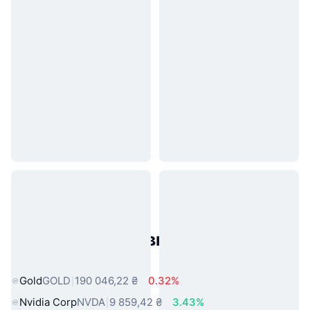
Популярні активи реального
світу
Gold
GOLD
190 046,22 ₴
0.32%
Nvidia Corp
NVDA
9 859,42 ₴
3.43%