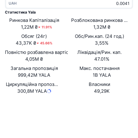
UAH
В тренді
Криптовалютні ETF
Навчайтеся
CMC Протокол контексту моделі
Статистика Yala
Ринкова Капіталізація
Нове
Розблокована ринкова капіта
Біткоїн ETF
x402
Новини
1,22M ₴
1,32M ₴
11.91%
Крипто
Эфириум ETF
Обсяг (24г)
Обс/Рин.кап. (24 год.)
Студент
43,37K ₴
3,55%
45.66%
Політика
Повністю розбавлена вартість (FDV)
Ліквідація/Рин. кап.
Технічний аналіз
Дослідження
4,05M ₴
47.01%
Спорт
Загальна пропозиція
Макс. постачання
RSI
Відео
999,42M YALA
1B YALA
Фінанси
MACD
Циркуляційна пропозиція
Власники
Словник
300,8M YALA
49,29K
Технології
Вебсайти
Website
Whitepaper
Деривативи
Кампанії
NFT
Соціальні
Огляд
Airdrops
Загальна статистика NFT
0xf970...5ac9cd
Контракти
Ліквідації
Винагороди у Діамантах