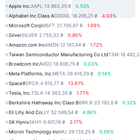
Apple Inc.
AAPL
13 963,35 ₴
0.52%
Alphabet Inc Class A
GOOGL
16 295,21 ₴
4.03%
Microsoft Corp
MSFT
21 705,67 ₴
1.09%
Silver
SILVER
2 753,32 ₴
0.80%
Amazon.com Inc
AMZN
12 187,44 ₴
1.72%
Taiwan Semiconductor Manufacturing Co Ltd
TSM
18 462,2
Broadcom Inc
AVGO
18 808,75 ₴
0.03%
Meta Platforms, Inc.
META
26 416,39 ₴
0.14%
SpaceX
SPCX
4 915,77 ₴
13.61%
Tesla, Inc.
TSLA
14 363,35 ₴
1.77%
Berkshire Hathaway Inc Class B
BRK.B
23 192,8 ₴
0.32%
Eli Lilly And Co
LLY
52 599,54 ₴
4.86%
SK Hynix
SKHY
6 601,16 ₴
2.17%
Micron Technology Inc
MU
39 135,25 ₴
0.06%