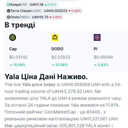
Kaspa
KAS
UAH1.18
0.41%
Terra Classic
LUNC
UAH0.002223
0.68%
Ondo
ONDO
UAH16.75
2.00%
В тренді
Cap
DODO
Pi
$0.03142
$0.02933
$0.09049
15.56%
57.08%
5.83%
Yala Ціна Дані Наживо.
The live
Yala price today
is UAH0.004059 UAH with a 24-
hour trading volume of UAH43,376.30 UAH.
Ми
оновлюємо ціну YALA до UAH в режимі реального часу.
За останні 24 години показник Yala знизився на 11.91%.
Поточний рейтинг CoinMarketCap - це #3405 , з
реальною ринковою капіталізацією UAH1,221,001 UAH.
Має циркуляційний запас 300,801,328 YALA монет
і