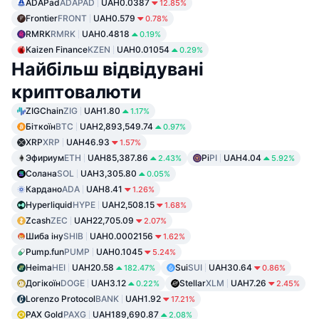
ADAPad
ADAPAD
UAH0.0387
12.85%
Frontier
FRONT
UAH0.579
0.78%
RMRK
RMRK
UAH0.4818
0.19%
Kaizen Finance
KZEN
UAH0.01054
0.29%
Найбільш відвідувані
криптовалюти
ZIGChain
ZIG
UAH1.80
1.17%
Біткоїн
BTC
UAH2,893,549.74
0.97%
XRP
XRP
UAH46.93
1.57%
Эфириум
ETH
UAH85,387.86
Pi
PI
UAH4.04
2.43%
5.92%
Солана
SOL
UAH3,305.80
0.05%
Кардано
ADA
UAH8.41
1.26%
Hyperliquid
HYPE
UAH2,508.15
1.68%
Zcash
ZEC
UAH22,705.09
2.07%
Шиба іну
SHIB
UAH0.0002156
1.62%
Pump.fun
PUMP
UAH0.1045
5.24%
Heima
HEI
UAH20.58
Sui
SUI
UAH30.64
182.47%
0.86%
Догікоїн
DOGE
UAH3.12
Stellar
XLM
UAH7.26
0.22%
2.45%
Lorenzo Protocol
BANK
UAH1.92
17.21%
PAX Gold
PAXG
UAH189,690.87
2.08%