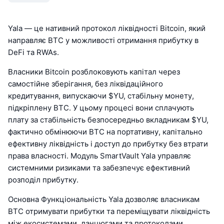
Yala — це нативний протокол ліквідності Bitcoin, який
направляє BTC у можливості отримання прибутку в
DeFi та RWAs.
Власники Bitcoin розблоковують капітал через
самостійне зберігання, без ліквідаційного
кредитування, випускаючи $YU, стабільну монету,
підкріплену BTC. У цьому процесі вони сплачують
плату за стабільність безпосередньо вкладникам $YU,
фактично обмінюючи BTC на портативну, капітально
ефективну ліквідність і доступ до прибутку без втрати
права власності. Модуль SmartVault Yala управляє
системними ризиками та забезпечує ефективний
розподіл прибутку.
Основна Функціональність Yala дозволяє власникам
BTC отримувати прибутки та переміщувати ліквідність
між екосистемами, ланцюгами та протоколами.