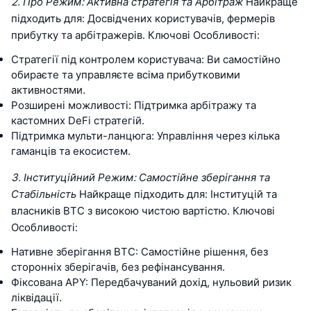
2. Про Режим: Активна стратегія та Арбітраж
Найкраще
підходить для: Досвідчених користувачів, фермерів
прибутку та арбітражерів. Ключові Особливості:
Стратегії під контролем користувача: Ви самостійно
обираєте та управляєте всіма прибутковими
активностями.
Розширені можливості: Підтримка арбітражу та
кастомних DeFi стратегій.
Підтримка мульти-ланцюга: Управління через кілька
гаманців та екосистем.
3. Інституційний Режим: Самостійне зберігання та
Стабільність
Найкраще підходить для: Інституцій та
власників BTC з високою чистою вартістю. Ключові
Особливості:
Нативне зберігання BTC: Самостійне рішення, без
сторонніх зберігачів, без рефінансування.
Фіксована APY: Передбачуваний дохід, нульовий ризик
ліквідації.