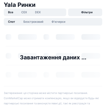
Yala Ринки
Все
CEX
DEX
Фільтри
Спот
Безстроковий
Ф'ючерси
Завантаження даних ...
Застереження: ця сторінка може містити партнерські посилання.
CoinMarketCap може отримати компенсацію, якщо ви відвідуєте будь-які
партнерські посилання та виконуєте певні дії, такі як реєстрація та