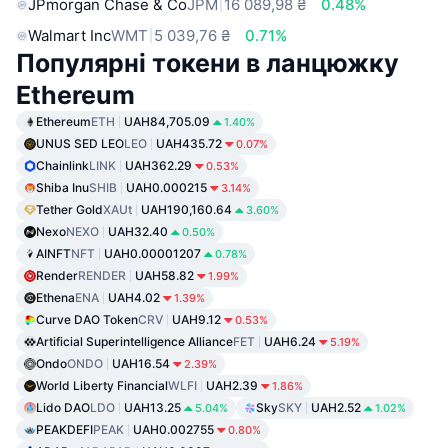
JPmorgan Chase & Co
JPM
16 089,98 ₴
0.48%
Walmart Inc
WMT
5 039,76 ₴
0.71%
Популярні токени в ланцюжку
Ethereum
Ethereum
ETH
UAH84,705.09
1.40%
UNUS SED LEO
LEO
UAH435.72
0.07%
Chainlink
LINK
UAH362.29
0.53%
Shiba Inu
SHIB
UAH0.000215
3.14%
Tether Gold
XAUt
UAH190,160.64
3.60%
Nexo
NEXO
UAH32.40
0.50%
AINFT
NFT
UAH0.00001207
0.78%
Render
RENDER
UAH58.82
1.99%
Ethena
ENA
UAH4.02
1.39%
Curve DAO Token
CRV
UAH9.12
0.53%
Artificial Superintelligence Alliance
FET
UAH6.24
5.19%
Ondo
ONDO
UAH16.54
2.39%
World Liberty Financial
WLFI
UAH2.39
1.86%
Lido DAO
LDO
UAH13.25
Sky
SKY
UAH2.52
5.04%
1.02%
PEAKDEFI
PEAK
UAH0.002755
0.80%