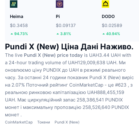
Heima
Pi
DODO
$0.3458
$0.09137
$0.02589
94.73%
3.81%
40.94%
Pundi X (New) Ціна Дані Наживо.
The live
Pundi X (New) price today
is UAH3.44 UAH with
a 24-hour trading volume of UAH129,009,638 UAH.
Ми
оновлюємо ціну PUNDIX до UAH в режимі реального
часу.
За останні 24 години показник Pundi X (New) виріс
на 2.07%
Поточний рейтинг CoinMarketCap - це #623 , з
реальною ринковою капіталізацією UAH888,455,159
UAH.
Має циркуляційний запас 258,386,541 PUNDIX
монет
і максимальну пропозицію 258,526,640 PUNDIX
монет .
CoinMarketCap
Токени
Pundi X (New)