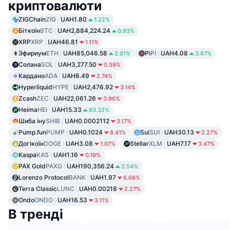
криптовалюти
ZIGChain
ZIG
UAH1.80
1.22%
Біткоїн
BTC
UAH2,884,224.24
0.93%
XRP
XRP
UAH46.81
1.11%
Эфириум
ETH
UAH85,046.58
Pi
PI
UAH4.08
2.01%
3.87%
Солана
SOL
UAH3,277.50
0.59%
Кардано
ADA
UAH8.49
2.74%
Hyperliquid
HYPE
UAH2,476.92
3.14%
Zcash
ZEC
UAH22,061.26
3.96%
Heima
HEI
UAH15.33
93.32%
Шиба іну
SHIB
UAH0.0002112
3.17%
Pump.fun
PUMP
UAH0.1024
Sui
SUI
UAH30.13
8.41%
2.27%
Догікоїн
DOGE
UAH3.08
Stellar
XLM
UAH7.17
1.07%
3.47%
Kaspa
KAS
UAH1.16
0.19%
PAX Gold
PAXG
UAH190,356.24
2.54%
Lorenzo Protocol
BANK
UAH1.97
8.66%
Terra Classic
LUNC
UAH0.00218
2.27%
Ondo
ONDO
UAH16.53
3.11%
В тренді