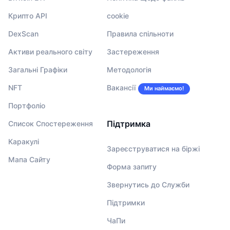
Крипто API
cookie
DexScan
Правила спільноти
Активи реального світу
Застереження
Загальні Графіки
Методологія
NFT
Вакансії
Ми наймаємо!
Портфоліо
Підтримка
Список Спостереження
Каракулі
Зареєструватися на біржі
Мапа Сайту
Форма запиту
Звернутись до Служби
Підтримки
ЧаПи