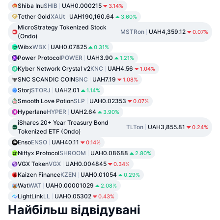
Shiba Inu
SHIB
UAH0.000215
3.14%
Tether Gold
XAUt
UAH190,160.64
3.60%
MicroStrategy Tokenized Stock
MSTRon
UAH4,359.12
0.07%
(Ondo)
Wibx
WBX
UAH0.07825
0.31%
Power Protocol
POWER
UAH3.90
1.21%
Kyber Network Crystal v2
KNC
UAH4.56
1.04%
SNC SCANDIC COIN
SNC
UAH7.19
1.08%
Storj
STORJ
UAH2.01
1.14%
Smooth Love Potion
SLP
UAH0.02353
0.07%
Hyperlane
HYPER
UAH2.64
3.90%
iShares 20+ Year Treasury Bond
TLTon
UAH3,855.81
0.24%
Tokenized ETF (Ondo)
Enso
ENSO
UAH40.11
0.14%
Niftyx Protocol
SHROOM
UAH0.08688
2.80%
VGX Token
VGX
UAH0.004845
0.34%
Kaizen Finance
KZEN
UAH0.01054
0.29%
Wat
WAT
UAH0.00001029
2.08%
LightLink
LL
UAH0.05302
0.43%
Найбільш відвідувані