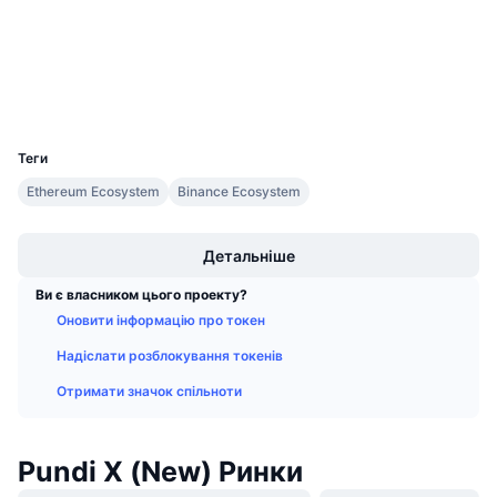
Майбутні розпродажі
etherscan.io
Ставки фінансування
Навчайся та заробляй
Дослідники
Гаманці
Календарі
UCID
9040
Календар ICO
Теги
Ethereum Ecosystem
Binance Ecosystem
Календар Подій
Boost
Детальніше
Ви є власником цього проекту?
Оновити інформацію про токен
Надіслати розблокування токенів
Отримати значок спільноти
Pundi X (New) Ринки