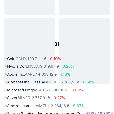
Популярні активи реального
світу
Gold
GOLD
190 711,1 ₴
0.10%
Nvidia Corp
NVDA
9 819,97 ₴
0.25%
Apple Inc.
AAPL
14 053,12 ₴
1.13%
Alphabet Inc Class A
GOOGL
16 288,51 ₴
0.58%
Microsoft Corp
MSFT
21 630,06 ₴
0.69%
Silver
SILVER
2 757,01 ₴
0.27%
Amazon.com Inc
AMZN
12 264,16 ₴
0.67%
Taiwan Semiconductor Manufacturing Co Ltd
TSM
18 390,5