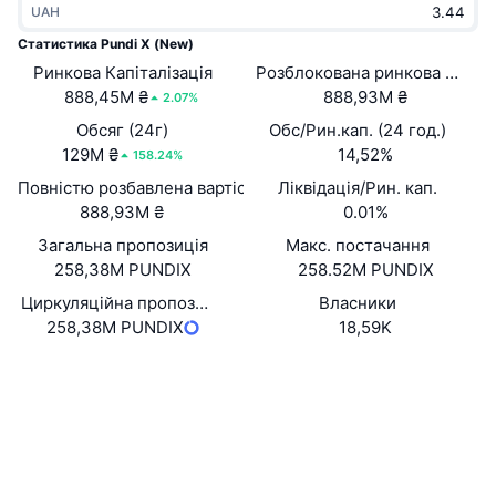
UAH
В тренді
Криптовалютні ETF
Навчайтеся
CMC Протокол контексту моделі
Статистика Pundi X (New)
Ринкова Капіталізація
Нове
Розблокована ринкова капіта
Біткоїн ETF
x402
Новини
888,45M ₴
888,93M ₴
2.07%
Крипто
Эфириум ETF
Обсяг (24г)
Обс/Рин.кап. (24 год.)
Студент
129M ₴
14,52%
158.24%
Політика
Повністю розбавлена вартість (FDV)
Ліквідація/Рин. кап.
Технічний аналіз
Дослідження
888,93M ₴
0.01%
Спорт
Загальна пропозиція
Макс. постачання
RSI
Відео
258,38M PUNDIX
258.52M PUNDIX
Фінанси
MACD
Циркуляційна пропозиція
Власники
Словник
258,38M PUNDIX
18,59K
Технології
Вебсайти
Website
Whitepaper
Деривативи
Кампанії
Соціальні
NFT
Огляд
Airdrops
Контракти
0x0fd1...e00c38
4.2
Рейтинг (CertiK)
Загальна статистика NFT
Ліквідації
Винагороди у Діамантах
Аудити