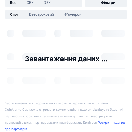
Все
CEX
DEX
Фільтри
Спот
Безстроковий
Ф'ючерси
Завантаження даних ...
Застереження: ця сторінка може містити партнерські посилання.
CoinMarketCap може отримати компенсацію, якщо ви відвідуєте будь-які
партнерські посилання та виконуєте певні дії, такі як реєстрація та
транзакції з цими партнерськими платформами. Дивіться
Розкриття даних
про партнерів
.