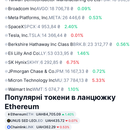
Broadcom Inc
AVGO
18 706,78 ₴
0.09%
Meta Platforms, Inc.
META
26 446,6 ₴
0.53%
SpaceX
SPCX
4 953,84 ₴
2.40%
Tesla, Inc.
TSLA
14 366,44 ₴
0.01%
Berkshire Hathaway Inc Class B
BRK.B
23 312,77 ₴
0.56%
Eli Lilly And Co
LLY
53 033,95 ₴
1.46%
SK Hynix
SKHY
6 292,85 ₴
6.75%
JPmorgan Chase & Co
JPM
16 167,33 ₴
0.72%
Micron Technology Inc
MU
37 784,13 ₴
5.33%
Walmart Inc
WMT
5 074,7 ₴
1.10%
Популярні токени в ланцюжку
Ethereum
Ethereum
ETH
UAH84,705.09
1.40%
UNUS SED LEO
LEO
UAH435.72
0.07%
Chainlink
LINK
UAH362.29
0.53%