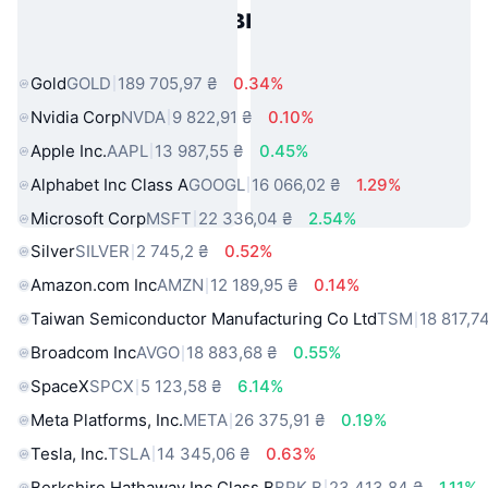
Популярні активи реального
світу
Gold
GOLD
189 705,97 ₴
0.34%
Nvidia Corp
NVDA
9 822,91 ₴
0.10%
Apple Inc.
AAPL
13 987,55 ₴
0.45%
Alphabet Inc Class A
GOOGL
16 066,02 ₴
1.29%
Microsoft Corp
MSFT
22 336,04 ₴
2.54%
Silver
SILVER
2 745,2 ₴
0.52%
Amazon.com Inc
AMZN
12 189,95 ₴
0.14%
Taiwan Semiconductor Manufacturing Co Ltd
TSM
18 817,7
Broadcom Inc
AVGO
18 883,68 ₴
0.55%
SpaceX
SPCX
5 123,58 ₴
6.14%
Meta Platforms, Inc.
META
26 375,91 ₴
0.19%
Tesla, Inc.
TSLA
14 345,06 ₴
0.63%
Berkshire Hathaway Inc Class B
BRK.B
23 413,84 ₴
1.11%