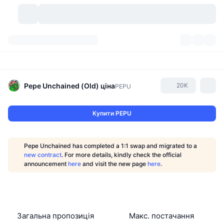
Криптовалюти
Інформаційні панелі
Криптовалюти
DexScan
Ринки
Рейтинг
Pepe Unchained (Old)
ціна
20K
PEPU
Сигнали
Біржі
Категорії
New
Огляд ринку
Купити PEPU
Популярні
Спільнота
Історичні Знімки
Спотовий ринок
Централізовані біржі
Pepe Unchained has completed a 1:1 swap and migrated to a
Новий
Фіди
API
Розблокування токенів
Кількість криптовалют
new contract
. For more details, kindly check the official
Спот
announcement
here
and visit the new page
here
.
Лідери зростання
Теми
Прибуток
Продукти
Скарбниці Біткоїн
Деривативи
API
Meme Explorer
Прямі ефіри
Активи реального світу
Скарбниці BNB
Продукти
Крипто API
Децентралізовані біржі
Загальна пропозиція
Макс. постачання