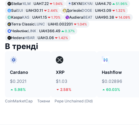
Stellar
XLM
UAH7.22
SKYAI
SKYAI
UAH4.70
1.94%
51.96%
Sui
SUI
UAH30.11
Догікоїн
DOGE
UAH3.09
2.44%
1.32%
Kaspa
KAS
UAH1.15
Audiera
BEAT
UAH90.38
1.70%
14.09%
Terra Classic
LUNC
UAH0.002201
1.04%
Чейнлінк
LINK
UAH366.49
0.37%
Hedera
HBAR
UAH3.06
1.42%
В тренді
Cardano
XRP
Hashflow
$0.2021
$1.03
$0.02896
5.98%
2.58%
60.03%
CoinMarketCap
Токени
Pepe Unchained (Old)