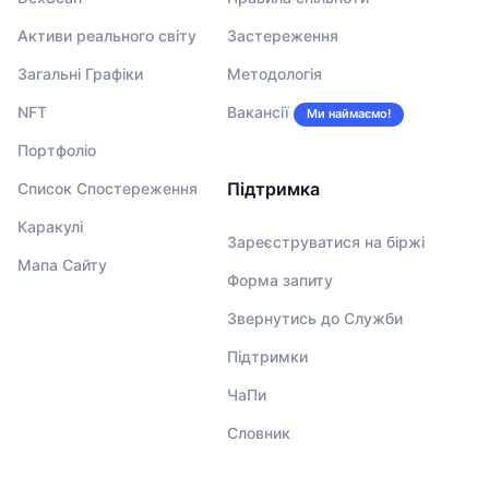
Активи реального світу
Застереження
Загальні Графіки
Методологія
NFT
Вакансії
Ми наймаємо!
Портфоліо
Підтримка
Список Спостереження
Каракулі
Зареєструватися на біржі
Мапа Сайту
Форма запиту
Звернутись до Служби
Підтримки
ЧаПи
Словник