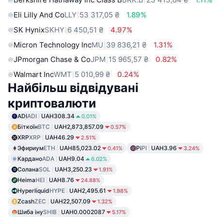
Eli Lilly And Co
LLY
53 317,05 ₴
1.89%
SK Hynix
SKHY
6 450,51 ₴
4.97%
Micron Technology Inc
MU
39 836,21 ₴
1.31%
JPmorgan Chase & Co
JPM
15 965,57 ₴
0.82%
Walmart Inc
WMT
5 010,99 ₴
0.24%
Найбільш відвідувані
криптовалюти
ADI
ADI
UAH308.34
0.01%
Біткоїн
BTC
UAH2,873,857.09
0.57%
XRP
XRP
UAH46.29
2.51%
Эфириум
ETH
UAH85,023.02
Pi
PI
UAH3.96
0.41%
3.24%
Кардано
ADA
UAH9.04
6.02%
Солана
SOL
UAH3,250.23
1.91%
Heima
HEI
UAH8.76
24.88%
Hyperliquid
HYPE
UAH2,495.61
1.98%
Zcash
ZEC
UAH22,507.09
1.32%
Шиба іну
SHIB
UAH0.0002087
5.17%