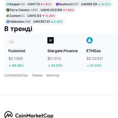
Kaspa
KAS
UAH1.15
Audiera
BEAT
UAH96.09
1.92%
18.02%
Terra Classic
LUNC
UAH0.002186
1.66%
Canton
CC
UAH3.93
13.39%
Чейнлінк
LINK
UAH367.41
0.46%
В тренді
Fusionist
Stargate Finance
ETHGas
$0.1389
$0.1512
$0.02331
89.26%
24.33%
31.33%
CoinMarketCap
Токени
Moonray