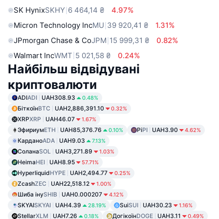
SK Hynix
SKHY
6 464,14 ₴
4.97%
Micron Technology Inc
MU
39 920,41 ₴
1.31%
JPmorgan Chase & Co
JPM
15 999,31 ₴
0.82%
Walmart Inc
WMT
5 021,58 ₴
0.24%
Найбільш відвідувані
криптовалюти
ADI
ADI
UAH308.93
0.48%
Біткоїн
BTC
UAH2,886,391.10
0.32%
XRP
XRP
UAH46.07
1.67%
Эфириум
ETH
UAH85,376.76
Pi
PI
UAH3.90
0.10%
4.62%
Кардано
ADA
UAH9.03
7.13%
Солана
SOL
UAH3,271.89
1.03%
Heima
HEI
UAH8.95
57.71%
Hyperliquid
HYPE
UAH2,494.77
0.25%
Zcash
ZEC
UAH22,518.12
1.00%
Шиба іну
SHIB
UAH0.000207
4.12%
SKYAI
SKYAI
UAH4.39
Sui
SUI
UAH30.23
28.19%
1.16%
Stellar
XLM
UAH7.26
Догікоїн
DOGE
UAH3.11
0.18%
0.49%