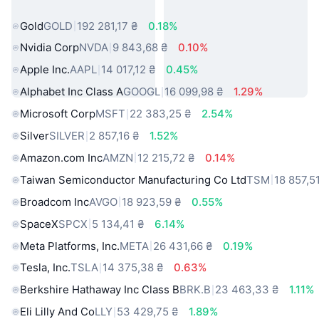
світу
Gold
GOLD
192 281,17 ₴
0.18%
Nvidia Corp
NVDA
9 843,68 ₴
0.10%
Apple Inc.
AAPL
14 017,12 ₴
0.45%
Alphabet Inc Class A
GOOGL
16 099,98 ₴
1.29%
Microsoft Corp
MSFT
22 383,25 ₴
2.54%
Silver
SILVER
2 857,16 ₴
1.52%
Amazon.com Inc
AMZN
12 215,72 ₴
0.14%
Taiwan Semiconductor Manufacturing Co Ltd
TSM
18 857,5
Broadcom Inc
AVGO
18 923,59 ₴
0.55%
SpaceX
SPCX
5 134,41 ₴
6.14%
Meta Platforms, Inc.
META
26 431,66 ₴
0.19%
Tesla, Inc.
TSLA
14 375,38 ₴
0.63%
Berkshire Hathaway Inc Class B
BRK.B
23 463,33 ₴
1.11%
Eli Lilly And Co
LLY
53 429,75 ₴
1.89%