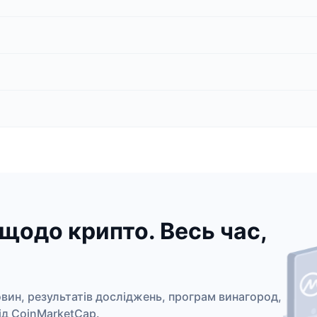
щодо крипто. Весь час,
овин, результатів досліджень, програм винагород,
від CoinMarketCap.