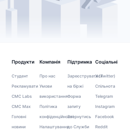
Продукти
Компанія
Підтримка
Соціальні
Студент
Про нас
Зареєструватися
X (Twitter)
Рекламувати
Умови
на біржі
Спільнота
CMC Labs
використання
Форма
Telegram
CMC Max
Політика
запиту
Instagram
Головні
конфіденційності
Звернутись
Facebook
новини
Налаштування
до Служби
Reddit