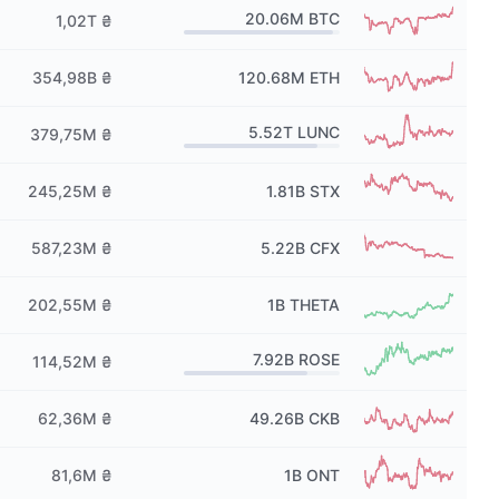
20.06M
BTC
1,02T ₴
354,98B ₴
120.68M
ETH
5.52T
LUNC
379,75M ₴
245,25M ₴
1.81B
STX
587,23M ₴
5.22B
CFX
202,55M ₴
1B
THETA
7.92B
ROSE
114,52M ₴
62,36M ₴
49.26B
CKB
81,6M ₴
1B
ONT