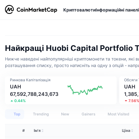
Криптовалюти
Інформаційні панелі
Найкращі Huobi Capital Portfolio
Нижче наведені найпопулярніші криптомонети та токени, які ви
розташування списку, просто натисніть на одну з опцій - напри
Ринкова Капіталізація
Обсяги 
UAH
UAH
67,592,788,243,673
1,385
0.44%
7.56
Top
Trending
New
Gainers
Most Visited
#
Ім'я
Ціна