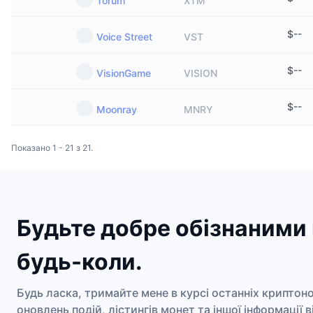
Torum
XTM
$
--
Voice Street
VST
$
--
VisionGame
VISION
$
--
Moonray
MNRY
Показано 1 - 21 з 21.
Будьте добре обізнаними 
будь-коли.
Будь ласка, тримайте мене в курсі останніх криптон
оновлень подій, лістингів монет та іншої інформації 