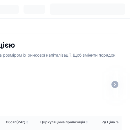
цією
а розміром їх ринкової капіталізації. Щоб змінити порядок
Обсяг(24г)
Циркуляційна пропозиція
7д Ціна %