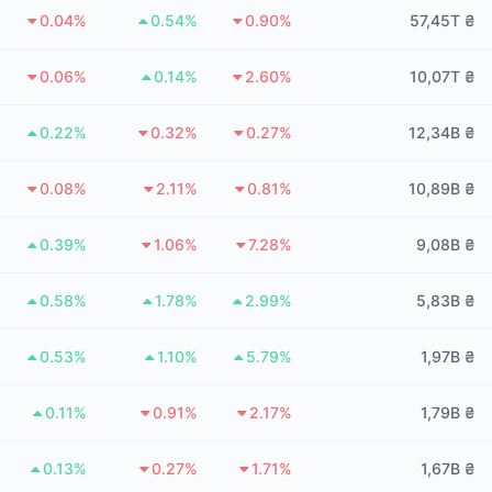
0.04%
0.54%
0.90%
57,45T ₴
0.06%
0.14%
2.60%
10,07T ₴
0.22%
0.32%
0.27%
12,34B ₴
0.08%
2.11%
0.81%
10,89B ₴
0.39%
1.06%
7.28%
9,08B ₴
0.58%
1.78%
2.99%
5,83B ₴
0.53%
1.10%
5.79%
1,97B ₴
0.11%
0.91%
2.17%
1,79B ₴
0.13%
0.27%
1.71%
1,67B ₴