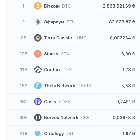
1
Біткоїн
BTC
2 863 521,69 ₴
2
Эфириум
ETH
83 523,87 ₴
99
Terra Classic
LUNC
0,002234 ₴
108
Stacks
STX
6,00 ₴
118
Conflux
CFX
1,73 ₴
153
Theta Network
THETA
5,83 ₴
362
Oasis
ROSE
0,2491 ₴
396
Nervos Network
CKB
0,03648 ₴
419
Ontology
ONT
1,67 ₴