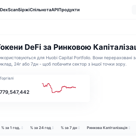
DexScan
Біржі
Спільнота
API
Продукти
 Токени DeFi за Ринковою Капіталіза
користовуються для Huobi Capital Portfolio. Вони перераховані з
клад, 24г або 7дн - щоб побачити сектор з іншої точки зору.
Торгівлі
,779,547,442
%
% за 1 год.
% за 24 год
% за 7 дн
Ринкова Капіталізація