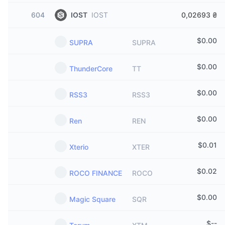
604
IOST
IOST
0,02693 ₴
$
0.00
SUPRA
SUPRA
$
0.00
ThunderCore
TT
$
0.00
RSS3
RSS3
$
0.00
Ren
REN
$
0.01
Xterio
XTER
$
0.02
ROCO FINANCE
ROCO
$
0.00
Magic Square
SQR
$
--