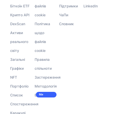
Біткоїн ETF
файлів
Підтримки
LinkedIn
Крипто API
cookie
ЧаПи
DexScan
Політика
Словник
Активи
щодо
реального
файлів
світу
cookie
Загальні
Правила
Графіки
спільноти
NFT
Застереження
Портфоліо
Методологія
Ми
Список
Вакансії
наймаємо!
Спостереження
Каракулі