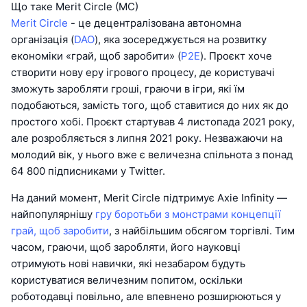
Що таке Merit Circle (MC)
Merit Circle
- це децентралізована автономна
організація (
DAO
), яка зосереджується на розвитку
економіки «грай, щоб заробити» (
P2E
). Проєкт хоче
створити нову еру ігрового процесу, де користувачі
зможуть заробляти гроші, граючи в ігри, які їм
подобаються, замість того, щоб ставитися до них як до
простого хобі. Проєкт стартував 4 листопада 2021 року,
але розробляється з липня 2021 року. Незважаючи на
молодий вік, у нього вже є величезна спільнота з понад
64 800 підписниками у Twitter.
На даний момент, Merit Circle підтримує Axie Infinity —
найпопулярнішу
гру боротьби з монстрами концепції
грай, щоб заробити
, з найбільшим обсягом торгівлі. Тим
часом, граючи, щоб заробляти, його науковці
отримують нові навички, які незабаром будуть
користуватися величезним попитом, оскільки
роботодавці повільно, але впевнено розширюються у