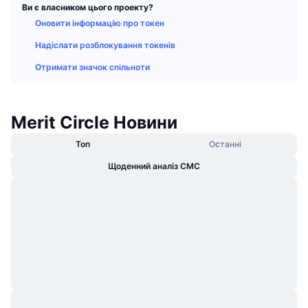
Ви є власником цього проекту?
В тренді
Криптовалютні ETF
Навчайтеся
CMC Протокол контексту моделі
Оновити інформацію про токен
Нове
Біткоїн ETF
Надіслати розблокування токенів
x402
Новини
Отримати значок спільноти
Крипто
Эфириум ETF
Студент
Політика
Merit Circle Новини
Технічний аналіз
Дослідження
Спорт
Топ
Останні
RSI
Відео
Щоденний аналіз CMC
Фінанси
MACD
Словник
Технології
Деривативи
Кампанії
NFT
Огляд
Airdrops
Загальна статистика NFT
Ліквідації
Винагороди у Діамантах