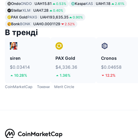
Ondo
ONDO
UAH15.81
Kaspa
KAS
UAH1.18
0.53%
2.61%
Stellar
XLM
UAH7.28
0.40%
PAX Gold
PAXG
UAH193,635.35
0.90%
Bonk
BONK
UAH0.0001129
2.52%
В тренді
siren
PAX Gold
Cronos
$0.03414
$4,336.36
$0.04658
10.28%
1.36%
12.2%
CoinMarketCap
Токени
Merit Circle