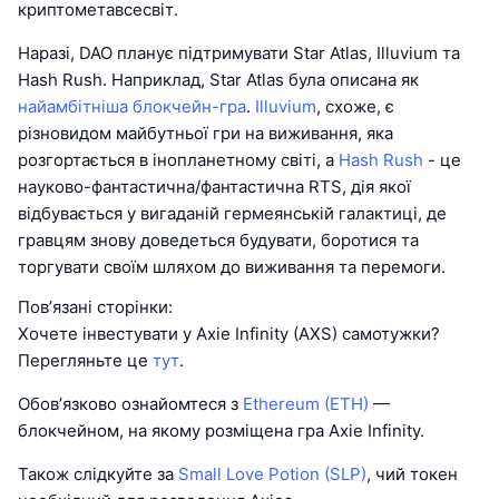
криптометавсесвіт.
Наразі, DAO планує підтримувати Star Atlas, Illuvium та
Hash Rush. Наприклад, Star Atlas була описана як
найамбітніша блокчейн-гра
.
Illuvium
, схоже, є
різновидом майбутньої гри на виживання, яка
розгортається в інопланетному світі, а
Hash Rush
- це
науково-фантастична/фантастична RTS, дія якої
відбувається у вигаданій гермеянській галактиці, де
гравцям знову доведеться будувати, боротися та
торгувати своїм шляхом до виживання та перемоги.
Пов’язані сторінки:
Хочете інвестувати у Axie Infinity (AXS) самотужки?
Перегляньте це
тут
.
Обов’язково ознайомтеся з
Ethereum (ETH)
—
блокчейном, на якому розміщена гра Axie Infinity.
Також слідкуйте за
Small Love Potion (SLP)
, чий токен