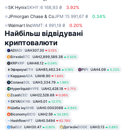
SK Hynix
SKHY
6 168,93 ₴
3.92%
JPmorgan Chase & Co
JPM
15 991,67 ₴
0.34%
Walmart Inc
WMT
4 991,18 ₴
0.20%
Найбільш відвідувані
криптовалюти
ADI
ADI
UAH307.30
0.15%
Біткоїн
BTC
UAH2,899,589.38
0.50%
XRP
XRP
UAH46.12
0.04%
Эфириум
ETH
UAH85,462.34
Pi
PI
UAH4.09
0.16%
5.23%
Кардано
ADA
UAH8.90
1.64%
Солана
SOL
UAH3,334.79
1.96%
Hyperliquid
HYPE
UAH2,428.18
2.71%
Zcash
ZEC
UAH22,528.68
0.06%
SKYAI
SKYAI
UAH5.01
13.17%
Шиба іну
SHIB
UAH0.0002088
0.94%
Biconomy
BICO
UAH2.59
34.28%
Hashflow
HFT
UAH0.5494
62.79%
Sui
SUI
UAH30.47
Догікоїн
DOGE
UAH3.13
0.80%
0.89%