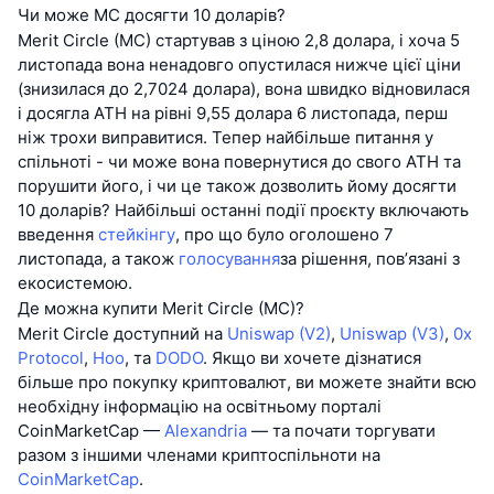
Чи може MC досягти 10 доларів?
Merit Circle (MC) стартував з ціною 2,8 долара, і хоча 5
листопада вона ненадовго опустилася нижче цієї ціни
(знизилася до 2,7024 долара), вона швидко відновилася
і досягла ATH на рівні 9,55 долара 6 листопада, перш
ніж трохи виправитися. Тепер найбільше питання у
спільноті - чи може вона повернутися до свого ATH та
порушити його, і чи це також дозволить йому досягти
10 доларів? Найбільші останні події проєкту включають
введення
стейкінгу
, про що було оголошено 7
листопада, а також
голосування
за рішення, пов’язані з
екосистемою.
Де можна купити Merit Circle (MC)?
Merit Circle доступний на
Uniswap (V2)
,
Uniswap (V3)
,
0x
Protocol
,
Hoo
, та
DODO
. Якщо ви хочете дізнатися
більше про покупку криптовалют, ви можете знайти всю
необхідну інформацію на освітньому порталі
CoinMarketCap —
Alexandria
— та почати торгувати
разом з іншими членами криптоспільноти на
CoinMarketCap
.