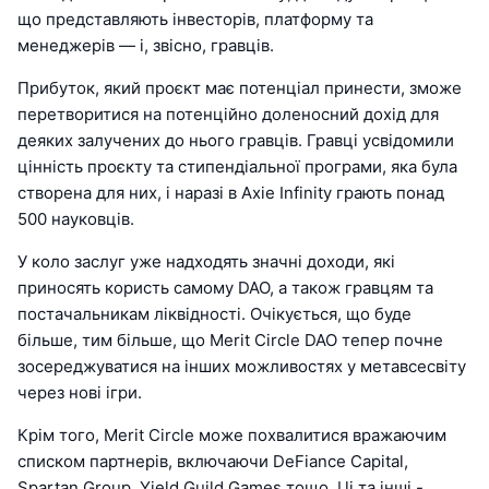
що представляють інвесторів, платформу та
менеджерів — і, звісно, гравців.
Прибуток, який проєкт має потенціал принести, зможе
перетворитися на потенційно доленосний дохід для
деяких залучених до нього гравців. Гравці усвідомили
цінність проєкту та стипендіальної програми, яка була
створена для них, і наразі в Axie Infinity грають понад
500 науковців.
У коло заслуг уже надходять значні доходи, які
приносять користь самому DAO, а також гравцям та
постачальникам ліквідності. Очікується, що буде
більше, тим більше, що Merit Circle DAO тепер почне
зосереджуватися на інших можливостях у метавсесвіту
через нові ігри.
Крім того, Merit Circle може похвалитися вражаючим
списком партнерів, включаючи DeFiance Capital,
Spartan Group, Yield Guild Games тощо. Ці та інші -