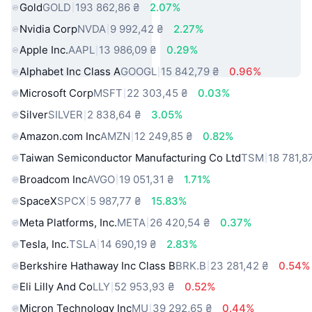
Gold
GOLD
193 862,86 ₴
2.07%
Nvidia Corp
NVDA
9 992,42 ₴
2.27%
Apple Inc.
AAPL
13 986,09 ₴
0.29%
Alphabet Inc Class A
GOOGL
15 842,79 ₴
0.96%
Microsoft Corp
MSFT
22 303,45 ₴
0.03%
Silver
SILVER
2 838,64 ₴
3.05%
Amazon.com Inc
AMZN
12 249,85 ₴
0.82%
Taiwan Semiconductor Manufacturing Co Ltd
TSM
18 781,8
Broadcom Inc
AVGO
19 051,31 ₴
1.71%
SpaceX
SPCX
5 987,77 ₴
15.83%
Meta Platforms, Inc.
META
26 420,54 ₴
0.37%
Tesla, Inc.
TSLA
14 690,19 ₴
2.83%
Berkshire Hathaway Inc Class B
BRK.B
23 281,42 ₴
0.54%
Eli Lilly And Co
LLY
52 953,93 ₴
0.52%
Micron Technology Inc
MU
39 292,65 ₴
0.44%