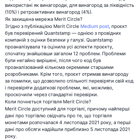
використані як винагороди, для винагород за ліквідність
(10%) і ретроактивних винагород (4%).
Як захищена мережа Merit Circle?
Згідно з публікацією Merit Circle
Medium post
, проєкт
був перевірений Quantstamp — однією з провідних
компаній з оцінки безпеки у галузі. Quantstamp
проаналізувала та оцінила усі аспекти проєкту,
спочатку знайшовши загалом 12 проблем. Проблеми
були негайно вирішені, після чого код був
проаналізований кількома окремими старшими
розробниками. Крім того, проєкт отримав винагороду
за помилки, що дозволило спільноті перевіряти свій код
і перевіряти додаткові проблеми, які, можливо,
проскочили через стандартні перевірки.
Коли почнеться торгівля Merit Circle?
Merit Circle доступний для торгівлі, причому найперші
дані про торгівлю свідчать про те, що торгівля
монетами розпочалася 4 листопада 2021 року, а перші
дані про обсяги надійшли приблизно 5 листопада 2021
року.