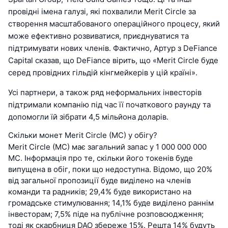
провідні імена галузі, які похвалили Merit Circle за
створення масштабованого операційного процесу, який
може ефективно розвиватися, приєднуватися та
підтримувати нових членів. Фактично, Артур з DeFiance
Capital сказав, що DeFiance вірить, що «Merit Circle буде
серед провідних гільдій кінгмейкерів у цій країні».
Усі партнери, а також ряд неформальних інвесторів
підтримали компанію під час її початкового раунду та
допомогли їй зібрати 4,5 мільйона доларів.
Скільки монет Merit Circle (MC) у обігу?
Merit Circle (MC) має загальний запас у 1 000 000 000
MC. Інформація про те, скільки його токенів буде
випущена в обіг, поки що недоступна. Відомо, що 20%
від загальної пропозиції буде виділено на членів
команди та радників; 29,4% буде використано на
громадське стимулювання; 14,1% буде виділено раннім
інвесторам; 7,5% піде на публічне розповсюдження;
тоді як скарбниця DAO збереже 15%. Решта 14% будуть