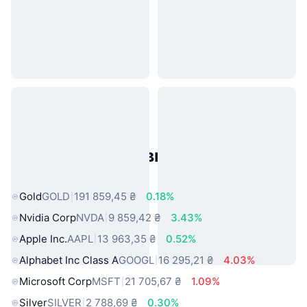
Популярні активи реального
світу
Gold
GOLD
191 859,45 ₴
0.18%
Nvidia Corp
NVDA
9 859,42 ₴
3.43%
Apple Inc.
AAPL
13 963,35 ₴
0.52%
Alphabet Inc Class A
GOOGL
16 295,21 ₴
4.03%
Microsoft Corp
MSFT
21 705,67 ₴
1.09%
Silver
SILVER
2 788,69 ₴
0.30%