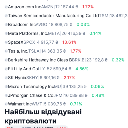
Amazon.com Inc
AMZN
12 187,44 ₴
1.72%
Taiwan Semiconductor Manufacturing Co Ltd
TSM
18 462,2
Broadcom Inc
AVGO
18 808,75 ₴
0.03%
Meta Platforms, Inc.
META
26 416,39 ₴
0.14%
SpaceX
SPCX
4 915,77 ₴
13.61%
Tesla, Inc.
TSLA
14 363,35 ₴
1.77%
Berkshire Hathaway Inc Class B
BRK.B
23 192,8 ₴
0.32%
Eli Lilly And Co
LLY
52 599,54 ₴
4.86%
SK Hynix
SKHY
6 601,16 ₴
2.17%
Micron Technology Inc
MU
39 135,25 ₴
0.06%
JPmorgan Chase & Co
JPM
16 089,98 ₴
0.48%
Walmart Inc
WMT
5 039,76 ₴
0.71%
Найбільш відвідувані
криптовалюти