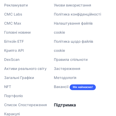
Рекламувати
Умови використання
CMC Labs
Політика конфіденційності
CMC Max
Налаштування файлів
Головні новини
cookie
Біткоїн ETF
Політика щодо файлів
Крипто API
cookie
DexScan
Правила спільноти
Активи реального світу
Застереження
Загальні Графіки
Методологія
NFT
Вакансії
Ми наймаємо!
Портфоліо
Підтримка
Список Спостереження
Каракулі