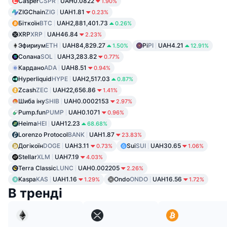
Casper
CSPR
UAH0.0822
1.90%
ZIGChain
ZIG
UAH1.81
0.23%
Біткоїн
BTC
UAH2,881,401.73
0.26%
XRP
XRP
UAH46.84
2.23%
Эфириум
ETH
UAH84,829.27
Pi
PI
UAH4.21
1.50%
12.91%
Солана
SOL
UAH3,283.82
0.77%
Кардано
ADA
UAH8.51
0.94%
Hyperliquid
HYPE
UAH2,517.03
0.87%
Zcash
ZEC
UAH22,656.86
1.41%
Шиба іну
SHIB
UAH0.0002153
2.97%
Pump.fun
PUMP
UAH0.1071
0.96%
Heima
HEI
UAH12.23
68.68%
Lorenzo Protocol
BANK
UAH1.87
23.83%
Догікоїн
DOGE
UAH3.11
Sui
SUI
UAH30.65
0.73%
1.06%
Stellar
XLM
UAH7.19
4.03%
Terra Classic
LUNC
UAH0.002205
2.26%
Kaspa
KAS
UAH1.16
Ondo
ONDO
UAH16.56
1.29%
1.72%
В тренді