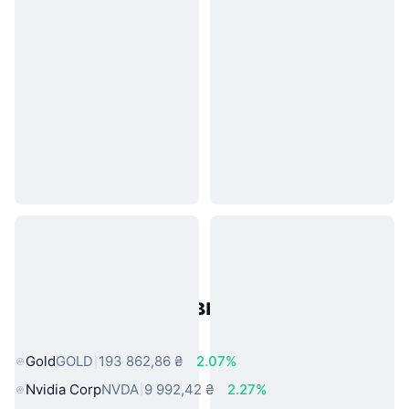
Популярні активи реального
світу
Gold
GOLD
193 862,86 ₴
2.07%
Nvidia Corp
NVDA
9 992,42 ₴
2.27%