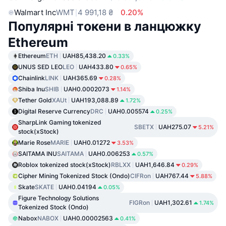
Walmart Inc
WMT
4 991,18 ₴
0.20%
Популярні токени в ланцюжку
Ethereum
Ethereum
ETH
UAH85,438.20
0.33%
UNUS SED LEO
LEO
UAH433.80
0.65%
Chainlink
LINK
UAH365.69
0.28%
Shiba Inu
SHIB
UAH0.0002073
1.14%
Tether Gold
XAUt
UAH193,088.89
1.72%
Digital Reserve Currency
DRC
UAH0.005574
0.25%
SharpLink Gaming tokenized
SBETX
UAH275.07
5.21%
stock(xStock)
Marie Rose
MARIE
UAH0.01272
3.53%
SAITAMA INU
SAITAMA
UAH0.006253
0.57%
Roblox tokenized stock(xStock)
RBLXX
UAH1,646.84
0.29%
Cipher Mining Tokenized Stock (Ondo)
CIFRon
UAH767.44
5.88%
Skate
SKATE
UAH0.04194
0.05%
Figure Technology Solutions
FIGRon
UAH1,302.61
1.74%
Tokenized Stock (Ondo)
Nabox
NABOX
UAH0.00002563
0.41%