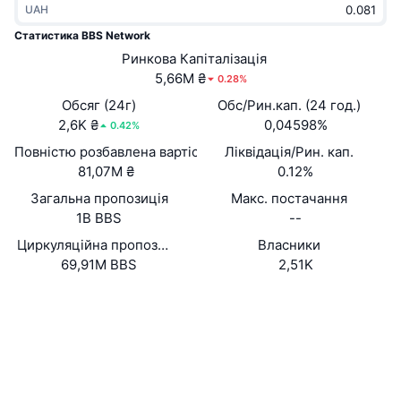
UAH
В тренді
Криптовалютні ETF
Навчайтеся
CMC Протокол контексту моделі
Статистика BBS Network
Нове
Ринкова Капіталізація
Біткоїн ETF
x402
Новини
5,66M ₴
0.28%
Крипто
Эфириум ETF
Обсяг (24г)
Обс/Рин.кап. (24 год.)
Студент
2,6K ₴
0,04598%
0.42%
Політика
Повністю розбавлена вартість (FDV)
Ліквідація/Рин. кап.
Технічний аналіз
Дослідження
81,07M ₴
0.12%
Спорт
Загальна пропозиція
Макс. постачання
RSI
Відео
1B BBS
--
Фінанси
MACD
Циркуляційна пропозиція
Власники
Словник
69,91M BBS
2,51K
Технології
Вебсайти
Website
Деривативи
Кампанії
Соціальні
NFT
Огляд
Airdrops
0xFe45...00B430
Контракти
Загальна статистика NFT
Ліквідації
3.3
Винагороди у Діамантах
Рейтинг (CertiK)