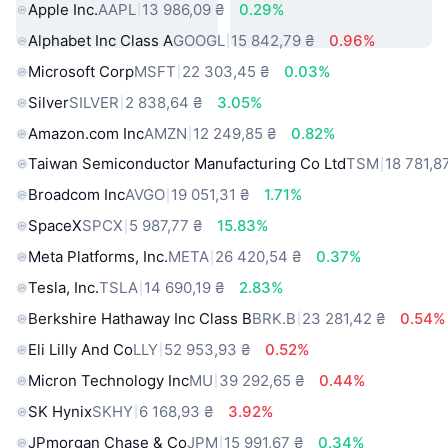
Apple Inc.
AAPL
13 986,09 ₴
0.29%
Alphabet Inc Class A
GOOGL
15 842,79 ₴
0.96%
Microsoft Corp
MSFT
22 303,45 ₴
0.03%
Silver
SILVER
2 838,64 ₴
3.05%
Amazon.com Inc
AMZN
12 249,85 ₴
0.82%
Taiwan Semiconductor Manufacturing Co Ltd
TSM
18 781,8
Broadcom Inc
AVGO
19 051,31 ₴
1.71%
SpaceX
SPCX
5 987,77 ₴
15.83%
Meta Platforms, Inc.
META
26 420,54 ₴
0.37%
Tesla, Inc.
TSLA
14 690,19 ₴
2.83%
Berkshire Hathaway Inc Class B
BRK.B
23 281,42 ₴
0.54%
Eli Lilly And Co
LLY
52 953,93 ₴
0.52%
Micron Technology Inc
MU
39 292,65 ₴
0.44%
SK Hynix
SKHY
6 168,93 ₴
3.92%
JPmorgan Chase & Co
JPM
15 991,67 ₴
0.34%