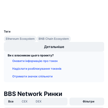
Майбутні розпродажі
etherscan.io
Ставки фінансування
Дослідники
Навчайся та заробляй
Гаманці
UCID
Календарі
18184
Теги
Календар ICO
Ethereum Ecosystem
BNB Chain Ecosystem
Календар Подій
Детальніше
Ви є власником цього проекту?
Оновити інформацію про токен
Надіслати розблокування токенів
Отримати значок спільноти
BBS Network Ринки
Все
CEX
DEX
Фільтри