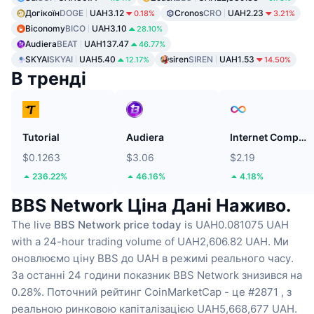
Догікоїн
DOGE
UAH3.12
Cronos
CRO
UAH2.23
0.18%
3.21%
Biconomy
BICO
UAH3.10
28.10%
Audiera
BEAT
UAH137.47
46.77%
SKYAI
SKYAI
UAH5.40
siren
SIREN
UAH1.53
12.17%
14.50%
В тренді
Tutorial
Audiera
Internet Computer
$0.1263
$3.06
$2.19
236.22%
46.16%
4.18%
BBS Network Ціна Дані Наживо.
The live
BBS Network price today
is UAH0.081075 UAH
with a 24-hour trading volume of UAH2,606.82 UAH.
Ми
оновлюємо ціну BBS до UAH в режимі реального часу.
За останні 24 години показник BBS Network знизився на
0.28%.
Поточний рейтинг CoinMarketCap - це #2871 , з
реальною ринковою капіталізацією UAH5,668,677 UAH.