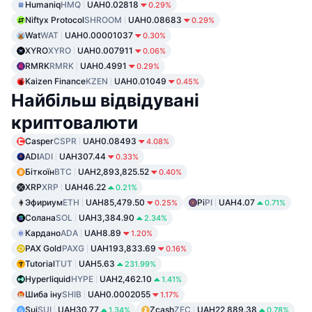
Humaniq
HMQ
UAH0.02818
0.29%
Niftyx Protocol
SHROOM
UAH0.08683
0.29%
Wat
WAT
UAH0.00001037
0.30%
XYRO
XYRO
UAH0.007911
0.06%
RMRK
RMRK
UAH0.4991
0.29%
Kaizen Finance
KZEN
UAH0.01049
0.45%
Найбільш відвідувані
криптовалюти
Casper
CSPR
UAH0.08493
4.08%
ADI
ADI
UAH307.44
0.33%
Біткоїн
BTC
UAH2,893,825.52
0.40%
XRP
XRP
UAH46.22
0.21%
Эфириум
ETH
UAH85,479.50
Pi
PI
UAH4.07
0.25%
0.71%
Солана
SOL
UAH3,384.90
2.34%
Кардано
ADA
UAH8.89
1.20%
PAX Gold
PAXG
UAH193,833.69
0.16%
Tutorial
TUT
UAH5.63
231.99%
Hyperliquid
HYPE
UAH2,462.10
1.41%
Шиба іну
SHIB
UAH0.0002055
1.17%
Sui
SUI
UAH30.77
Zcash
ZEC
UAH22,889.38
1.34%
0.78%