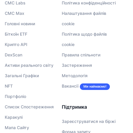
CMC Labs
Політика конфіденційності
CMC Max
Налаштування файлів
Головні новини
cookie
Біткоїн ETF
Політика щодо файлів
Крипто API
cookie
DexScan
Правила спільноти
Активи реального світу
Застереження
Загальні Графіки
Методологія
NFT
Вакансії
Ми наймаємо!
Портфоліо
Підтримка
Список Спостереження
Каракулі
Зареєструватися на біржі
Мапа Сайту
Форма запиту