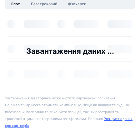
Спот
Безстроковий
Ф'ючерси
Завантаження даних ...
Застереження: ця сторінка може містити партнерські посилання.
CoinMarketCap може отримати компенсацію, якщо ви відвідуєте будь-які
партнерські посилання та виконуєте певні дії, такі як реєстрація та
транзакції з цими партнерськими платформами. Дивіться
Розкриття даних
про партнерів
.