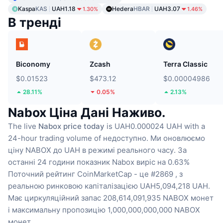
Kaspa
KAS
UAH1.18
Hedera
HBAR
UAH3.07
1.30%
1.46%
В тренді
Biconomy
Zcash
Terra Classic
$0.01523
$473.12
$0.00004986
28.11%
0.05%
2.13%
Nabox Ціна Дані Наживо.
The live
Nabox price today
is UAH0.000024 UAH with a
24-hour trading volume of недоступно.
Ми оновлюємо
ціну NABOX до UAH в режимі реального часу.
За
останні 24 години показник Nabox виріс на 0.63%
Поточний рейтинг CoinMarketCap - це #2869 , з
реальною ринковою капіталізацією UAH5,094,218 UAH.
Має циркуляційний запас 208,614,091,935 NABOX монет
і максимальну пропозицію 1,000,000,000,000 NABOX
монет .