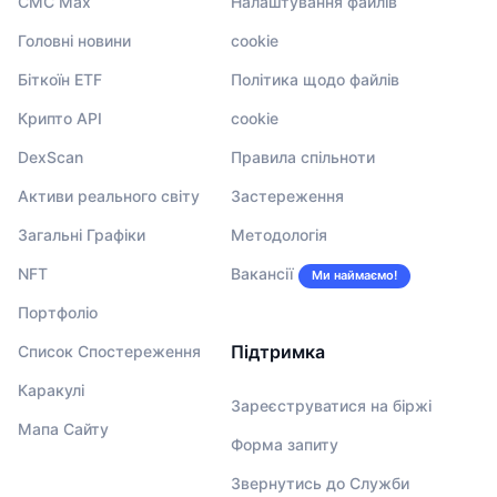
CMC Max
Налаштування файлів
Головні новини
cookie
Біткоїн ETF
Політика щодо файлів
Крипто API
cookie
DexScan
Правила спільноти
Активи реального світу
Застереження
Загальні Графіки
Методологія
NFT
Вакансії
Ми наймаємо!
Портфоліо
Підтримка
Список Спостереження
Каракулі
Зареєструватися на біржі
Мапа Сайту
Форма запиту
Звернутись до Служби