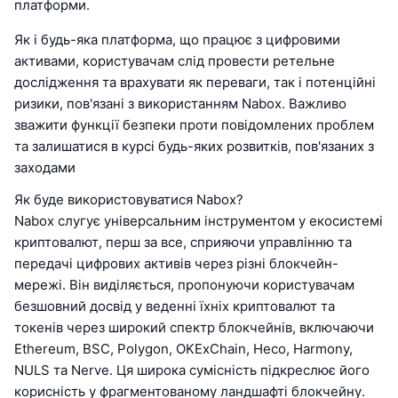
платформи.
Як і будь-яка платформа, що працює з цифровими
активами, користувачам слід провести ретельне
дослідження та врахувати як переваги, так і потенційні
ризики, пов'язані з використанням Nabox. Важливо
зважити функції безпеки проти повідомлених проблем
та залишатися в курсі будь-яких розвитків, пов'язаних з
заходами
Як буде використовуватися Nabox?
Nabox слугує універсальним інструментом у екосистемі
криптовалют, перш за все, сприяючи управлінню та
передачі цифрових активів через різні блокчейн-
мережі. Він виділяється, пропонуючи користувачам
безшовний досвід у веденні їхніх криптовалют та
токенів через широкий спектр блокчейнів, включаючи
Ethereum, BSC, Polygon, OKExChain, Heco, Harmony,
NULS та Nerve. Ця широка сумісність підкреслює його
корисність у фрагментованому ландшафті блокчейну.