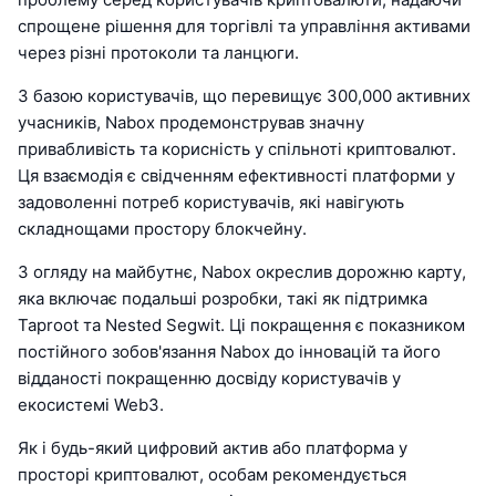
спрощене рішення для торгівлі та управління активами
через різні протоколи та ланцюги.
З базою користувачів, що перевищує 300,000 активних
учасників, Nabox продемонстрував значну
привабливість та корисність у спільноті криптовалют.
Ця взаємодія є свідченням ефективності платформи у
задоволенні потреб користувачів, які навігують
складнощами простору блокчейну.
З огляду на майбутнє, Nabox окреслив дорожню карту,
яка включає подальші розробки, такі як підтримка
Taproot та Nested Segwit. Ці покращення є показником
постійного зобов'язання Nabox до інновацій та його
відданості покращенню досвіду користувачів у
екосистемі Web3.
Як і будь-який цифровий актив або платформа у
просторі криптовалют, особам рекомендується