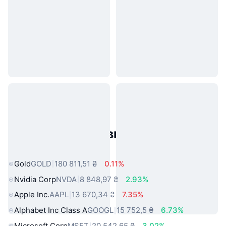
Популярні активи реального
світу
Gold
GOLD
180 811,51 ₴
0.11%
Nvidia Corp
NVDA
8 848,97 ₴
2.93%
Apple Inc.
AAPL
13 670,34 ₴
7.35%
Alphabet Inc Class A
GOOGL
15 752,5 ₴
6.73%
Microsoft Corp
MSFT
20 542,65 ₴
3.02%