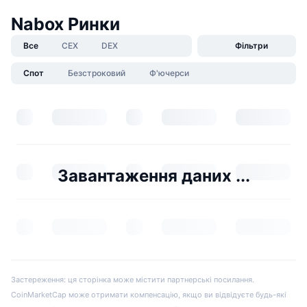
Nabox Ринки
Все
CEX
DEX
Фільтри
Спот
Безстроковий
Ф'ючерси
Завантаження даних ...
Застереження: ця сторінка може містити партнерські посилання.
CoinMarketCap може отримати компенсацію, якщо ви відвідуєте будь-які