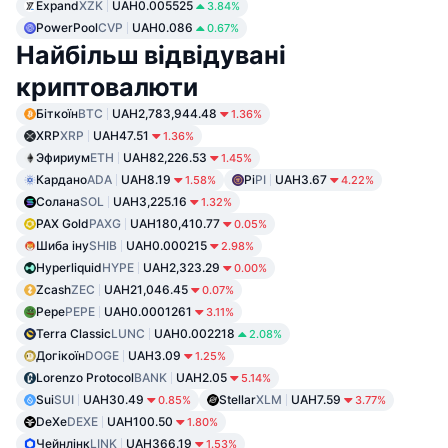
Expand
XZK
UAH0.005525
3.84%
PowerPool
CVP
UAH0.086
0.67%
Найбільш відвідувані
криптовалюти
Біткоїн
BTC
UAH2,783,944.48
1.36%
XRP
XRP
UAH47.51
1.36%
Эфириум
ETH
UAH82,226.53
1.45%
Кардано
ADA
UAH8.19
Pi
PI
UAH3.67
1.58%
4.22%
Солана
SOL
UAH3,225.16
1.32%
PAX Gold
PAXG
UAH180,410.77
0.05%
Шиба іну
SHIB
UAH0.000215
2.98%
Hyperliquid
HYPE
UAH2,323.29
0.00%
Zcash
ZEC
UAH21,046.45
0.07%
Pepe
PEPE
UAH0.0001261
3.11%
Terra Classic
LUNC
UAH0.002218
2.08%
Догікоїн
DOGE
UAH3.09
1.25%
Lorenzo Protocol
BANK
UAH2.05
5.14%
Sui
SUI
UAH30.49
Stellar
XLM
UAH7.59
0.85%
3.77%
DeXe
DEXE
UAH100.50
1.80%
Чейнлінк
LINK
UAH366.19
1.53%