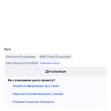
3.8
Майбутні розпродажі
Рейтинг (CertiK)
Ставки фінансування
Навчайся та заробляй
Аудити
etherscan.io
Календарі
Дослідники
Гаманці
Календар ICO
UCID
9653
Календар Подій
Теги
Ethereum Ecosystem
BNB Chain Ecosystem
OKX Ventures Portfolio
Показати все
Детальніше
Ви є власником цього проекту?
Оновити інформацію про токен
Надіслати розблокування токенів
Отримати значок спільноти