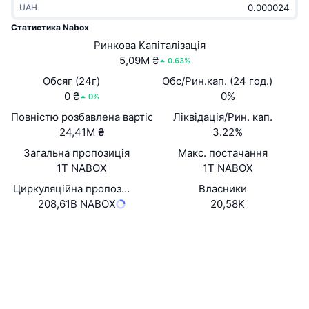
UAH
В тренді
Криптовалютні ETF
Навчайтеся
CMC Протокол контексту моделі
Статистика Nabox
Нове
Ринкова Капіталізація
Біткоїн ETF
x402
Новини
5,09M ₴
0.63%
Крипто
Эфириум ETF
Обсяг (24г)
Обс/Рин.кап. (24 год.)
Студент
0 ₴
0%
0%
Політика
Повністю розбавлена вартість (FDV)
Ліквідація/Рин. кап.
Технічний аналіз
Дослідження
24,41M ₴
3.22%
Спорт
Загальна пропозиція
Макс. постачання
RSI
Відео
1T NABOX
1T NABOX
Фінанси
MACD
Циркуляційна пропозиція
Власники
Словник
208,61B NABOX
20,58K
Технології
Вебсайти
Website
Whitepaper
Деривативи
Кампанії
NFT
Соціальні
Огляд
Airdrops
Загальна статистика NFT
0x03d1...5f77fb
Контракти
Ліквідації
Винагороди у Діамантах