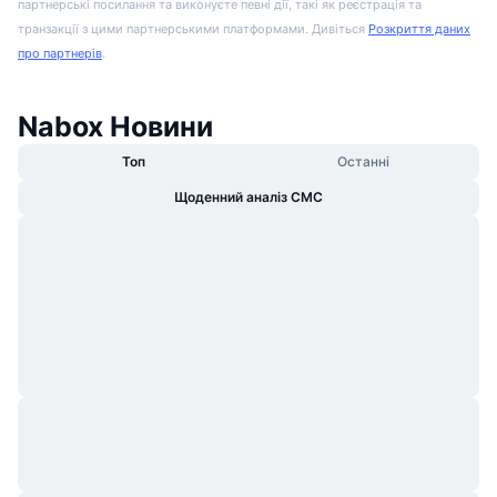
партнерські посилання та виконуєте певні дії, такі як реєстрація та
транзакції з цими партнерськими платформами. Дивіться
Розкриття даних
про партнерів
.
Nabox Новини
Топ
Останні
Щоденний аналіз CMC