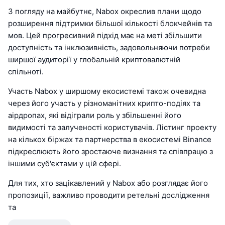
З погляду на майбутнє, Nabox окреслив плани щодо
розширення підтримки більшої кількості блокчейнів та
мов. Цей прогресивний підхід має на меті збільшити
доступність та інклюзивність, задовольняючи потреби
ширшої аудиторії у глобальній криптовалютній
спільноті.
Участь Nabox у ширшому екосистемі також очевидна
через його участь у різноманітних крипто-подіях та
аірдропах, які відіграли роль у збільшенні його
видимості та залученості користувачів. Лістинг проекту
на кількох біржах та партнерства в екосистемі Binance
підкреслюють його зростаюче визнання та співпрацю з
іншими суб'єктами у цій сфері.
Для тих, хто зацікавлений у Nabox або розглядає його
пропозиції, важливо проводити ретельні дослідження
та