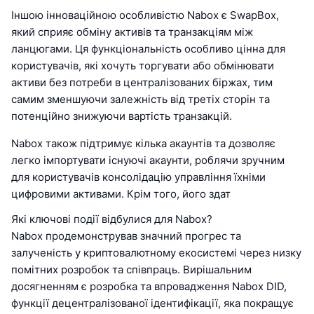
Іншою інноваційною особливістю Nabox є SwapBox,
який сприяє обміну активів та транзакціям між
ланцюгами. Ця функціональність особливо цінна для
користувачів, які хочуть торгувати або обмінювати
активи без потреби в централізованих біржах, тим
самим зменшуючи залежність від третіх сторін та
потенційно знижуючи вартість транзакцій.
Nabox також підтримує кілька акаунтів та дозволяє
легко імпортувати існуючі акаунти, роблячи зручним
для користувачів консолідацію управління їхніми
цифровими активами. Крім того, його здат
Які ключові події відбулися для Nabox?
Nabox продемонстрував значний прогрес та
залученість у криптовалютному екосистемі через низку
помітних розробок та співпраць. Вирішальним
досягненням є розробка та впровадження Nabox DID,
функції децентралізованої ідентифікації, яка покращує