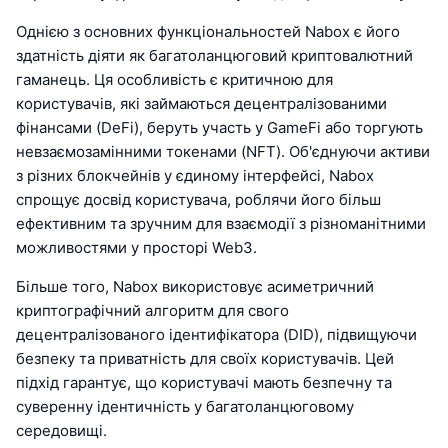
Однією з основних функціональностей Nabox є його
здатність діяти як багатоланцюговий криптовалютний
гаманець. Ця особливість є критичною для
користувачів, які займаються децентралізованими
фінансами (DeFi), беруть участь у GameFi або торгують
невзаємозамінними токенами (NFT). Об'єднуючи активи
з різних блокчейнів у єдиному інтерфейсі, Nabox
спрощує досвід користувача, роблячи його більш
ефективним та зручним для взаємодії з різноманітними
можливостями у просторі Web3.
Більше того, Nabox використовує асиметричний
криптографічний алгоритм для свого
децентралізованого ідентифікатора (DID), підвищуючи
безпеку та приватність для своїх користувачів. Цей
підхід гарантує, що користувачі мають безпечну та
суверенну ідентичність у багатоланцюговому
середовищі.