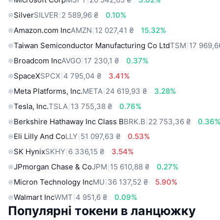
Silver
SILVER
2 589,96 ₴
0.10%
Amazon.com Inc
AMZN
12 027,41 ₴
15.32%
Taiwan Semiconductor Manufacturing Co Ltd
TSM
17 969,6
Broadcom Inc
AVGO
17 230,1 ₴
0.37%
SpaceX
SPCX
4 795,04 ₴
3.41%
Meta Platforms, Inc.
META
24 619,93 ₴
3.28%
Tesla, Inc.
TSLA
13 755,38 ₴
0.76%
Berkshire Hathaway Inc Class B
BRK.B
22 753,36 ₴
0.36
Eli Lilly And Co
LLY
51 097,63 ₴
0.53%
SK Hynix
SKHY
6 336,15 ₴
3.54%
JPmorgan Chase & Co
JPM
15 610,88 ₴
0.27%
Micron Technology Inc
MU
36 137,52 ₴
5.90%
Walmart Inc
WMT
4 951,6 ₴
0.09%
Популярні токени в ланцюжку