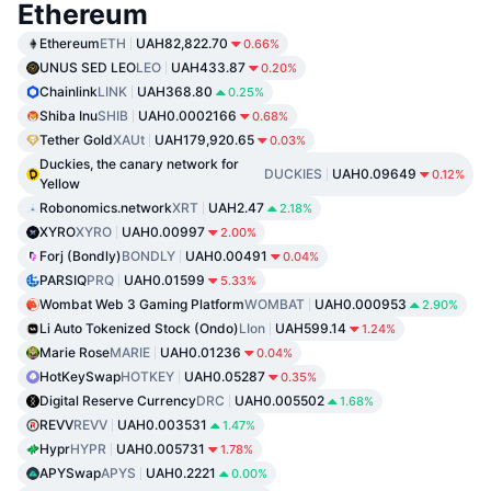
Ethereum
Ethereum
ETH
UAH82,822.70
0.66%
UNUS SED LEO
LEO
UAH433.87
0.20%
Chainlink
LINK
UAH368.80
0.25%
Shiba Inu
SHIB
UAH0.0002166
0.68%
Tether Gold
XAUt
UAH179,920.65
0.03%
Duckies, the canary network for
DUCKIES
UAH0.09649
0.12%
Yellow
Robonomics.network
XRT
UAH2.47
2.18%
XYRO
XYRO
UAH0.00997
2.00%
Forj (Bondly)
BONDLY
UAH0.00491
0.04%
PARSIQ
PRQ
UAH0.01599
5.33%
Wombat Web 3 Gaming Platform
WOMBAT
UAH0.000953
2.90%
Li Auto Tokenized Stock (Ondo)
LIon
UAH599.14
1.24%
Marie Rose
MARIE
UAH0.01236
0.04%
HotKeySwap
HOTKEY
UAH0.05287
0.35%
Digital Reserve Currency
DRC
UAH0.005502
1.68%
REVV
REVV
UAH0.003531
1.47%
Hypr
HYPR
UAH0.005731
1.78%
APYSwap
APYS
UAH0.2221
0.00%