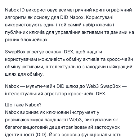
Nabox ID використовує асиметричний криптографічний
алгоритм як основу для DID Nabox. Користувачі
використовують один і той самий набір ключів і
публічних ключів для управління активами та даними на
різних блокчейнах.
SwapBox агрегує основні DEX, щоб надати
користувачам можливість обміну активів та кросс-чейн
обміну активами, інтелектуально знаходячи найкращий
шлях для обміну.
Nabox — мульти-чейн DID шлюз до Web3 SwapBox —
інтелектуальний агрегатор кросс-чейн DEX.
Що таке Nabox?
Nabox виринає як ключовий інструмент у
розвиваючомуся ландшафті Web3, виступаючи як
багатоланцюговий децентралізований застосунок
ідентичності (DID). Його основна функціональність