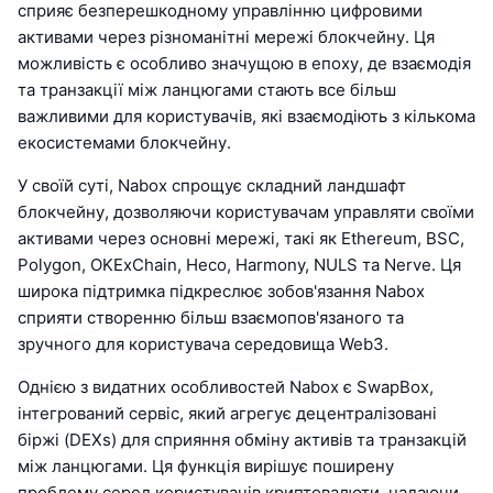
сприяє безперешкодному управлінню цифровими
активами через різноманітні мережі блокчейну. Ця
можливість є особливо значущою в епоху, де взаємодія
та транзакції між ланцюгами стають все більш
важливими для користувачів, які взаємодіють з кількома
екосистемами блокчейну.
У своїй суті, Nabox спрощує складний ландшафт
блокчейну, дозволяючи користувачам управляти своїми
активами через основні мережі, такі як Ethereum, BSC,
Polygon, OKExChain, Heco, Harmony, NULS та Nerve. Ця
широка підтримка підкреслює зобов'язання Nabox
сприяти створенню більш взаємопов'язаного та
зручного для користувача середовища Web3.
Однією з видатних особливостей Nabox є SwapBox,
інтегрований сервіс, який агрегує децентралізовані
біржі (DEXs) для сприяння обміну активів та транзакцій
між ланцюгами. Ця функція вирішує поширену
проблему серед користувачів криптовалюти, надаючи