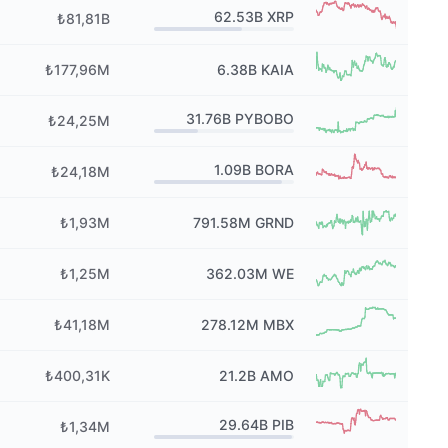
62.53B
XRP
₺81,81B
₺177,96M
6.38B
KAIA
31.76B
PYBOBO
₺24,25M
1.09B
BORA
₺24,18M
₺1,93M
791.58M
GRND
₺1,25M
362.03M
WE
₺41,18M
278.12M
MBX
₺400,31K
21.2B
AMO
29.64B
PIB
₺1,34M