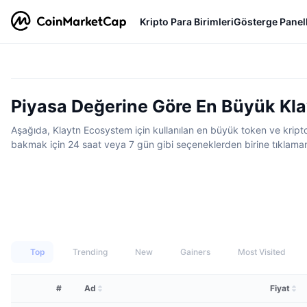
Kripto Para Birimleri
Gösterge Panell
Piyasa Değerine Göre En Büyük Kla
Aşağıda, Klaytn Ecosystem için kullanılan en büyük token ve kripto p
bakmak için 24 saat veya 7 gün gibi seçeneklerden birine tıklamanı
Top
Trending
New
Gainers
Most Visited
#
Ad
Fiyat