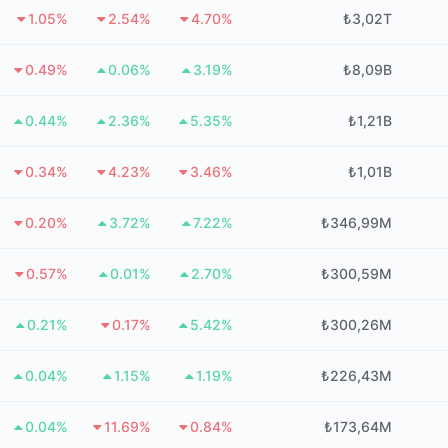
1.05%
2.54%
4.70%
₺3,02T
0.49%
0.06%
3.19%
₺8,09B
0.44%
2.36%
5.35%
₺1,21B
0.34%
4.23%
3.46%
₺1,01B
0.20%
3.72%
7.22%
₺346,99M
0.57%
0.01%
2.70%
₺300,59M
0.21%
0.17%
5.42%
₺300,26M
0.04%
1.15%
1.19%
₺226,43M
0.04%
11.69%
0.84%
₺173,64M