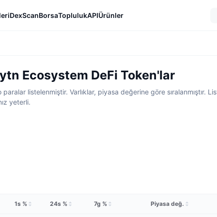
eri
DexScan
Borsa
Topluluk
API
Ürünler
ytn Ecosystem DeFi Token'lar
aralar listelenmiştir. Varlıklar, piyasa değerine göre sıralanmıştır. Li
z yeterli.
1s %
24s %
7g %
Piyasa değ.