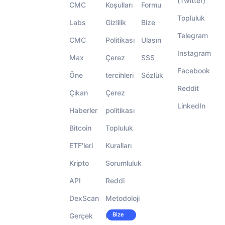
(Twitter)
CMC
Koşulları
Formu
Topluluk
Labs
Gizlilik
Bize
Telegram
CMC
Politikası
Ulaşın
Instagram
Max
Çerez
SSS
Facebook
Öne
tercihleri
Sözlük
Reddit
Çıkan
Çerez
LinkedIn
Haberler
politikası
Bitcoin
Topluluk
ETF'leri
Kuralları
Kripto
Sorumluluk
API
Reddi
DexScan
Metodoloji
Bize
Gerçek
Kariyer
katılın!