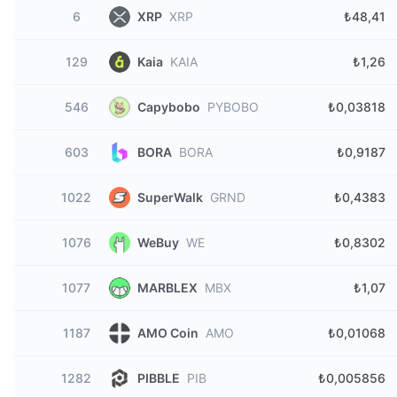
6
XRP
XRP
₺48,41
129
Kaia
KAIA
₺1,26
546
Capybobo
PYBOBO
₺0,03818
603
BORA
BORA
₺0,9187
1022
SuperWalk
GRND
₺0,4383
1076
WeBuy
WE
₺0,8302
1077
MARBLEX
MBX
₺1,07
1187
AMO Coin
AMO
₺0,01068
1282
PIBBLE
PIB
₺0,005856