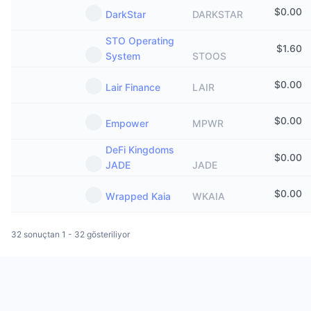
$
0.00
DarkStar
DARKSTAR
STO Operating
$
1.60
System
STOOS
$
0.00
Lair Finance
LAIR
$
0.00
Empower
MPWR
DeFi Kingdoms
$
0.00
JADE
JADE
$
0.00
Wrapped Kaia
WKAIA
32 sonuçtan 1 - 32 gösteriliyor