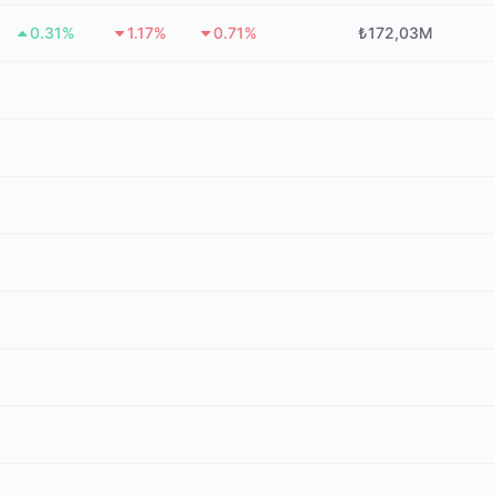
0.31%
1.17%
0.71%
₺172,03M