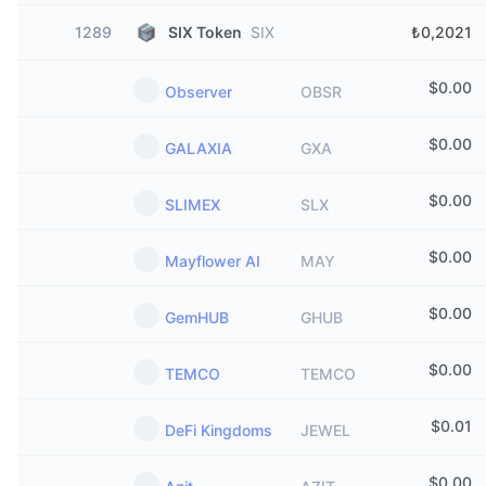
1289
SIX Token
SIX
₺0,2021
$
0.00
Observer
OBSR
$
0.00
GALAXIA
GXA
$
0.00
SLIMEX
SLX
$
0.00
Mayflower AI
MAY
$
0.00
GemHUB
GHUB
$
0.00
TEMCO
TEMCO
$
0.01
DeFi Kingdoms
JEWEL
$
0.00