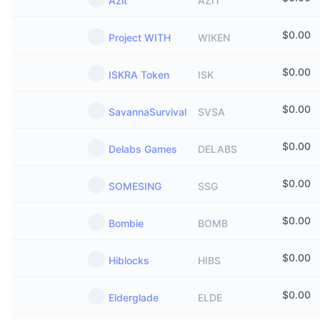
Azit
AZIT
$
0.00
Project WITH
WIKEN
$
0.00
ISKRA Token
ISK
$
0.00
SavannaSurvival
SVSA
$
0.00
Delabs Games
DELABS
$
0.00
SOMESING
SSG
$
0.00
Bombie
BOMB
$
0.00
Hiblocks
HIBS
$
0.00
Elderglade
ELDE