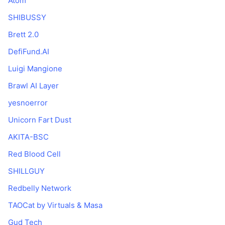
Atom
Gelecek Satışlar
Fonlama Oranları
Öğren & Kazan
SHIBUSSY
Brett 2.0
Takvimler
DefiFund.AI
Luigi Mangione
ICO Takvimi
Brawl AI Layer
Etkinlik Takvimi
yesnoerror
Unicorn Fart Dust
AKITA-BSC
Red Blood Cell
SHILLGUY
Redbelly Network
TAOCat by Virtuals & Masa
Gud Tech