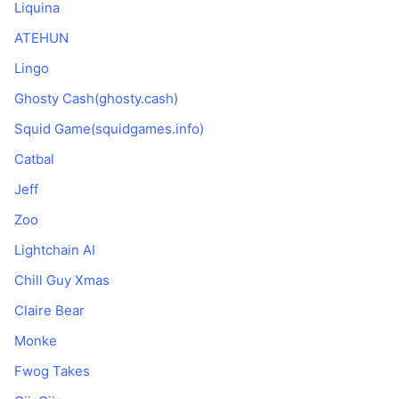
Liquina
ATEHUN
Lingo
Ghosty Cash(ghosty.cash)
Squid Game(squidgames.info)
Catbal
Jeff
Zoo
Lightchain AI
Chill Guy Xmas
Claire Bear
Monke
Fwog Takes