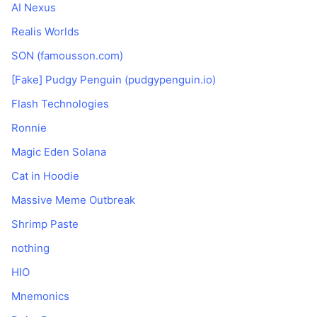
AI Nexus
Realis Worlds
SON (famousson.com)
[Fake] Pudgy Penguin (pudgypenguin.io)
Flash Technologies
Ronnie
Magic Eden Solana
Cat in Hoodie
Massive Meme Outbreak
Shrimp Paste
nothing
HIO
Mnemonics