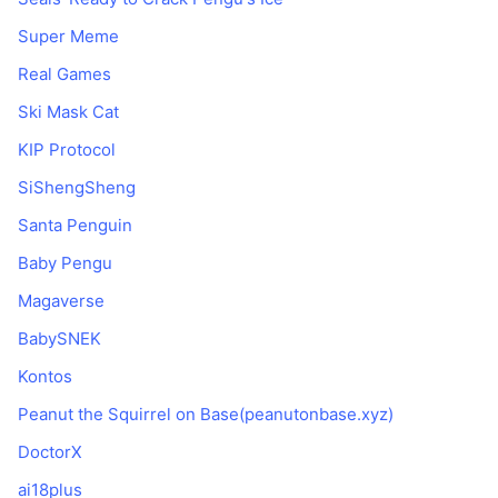
Super Meme
Real Games
Ski Mask Cat
KIP Protocol
SiShengSheng
Santa Penguin
Baby Pengu
Magaverse
BabySNEK
Kontos
Peanut the Squirrel on Base(peanutonbase.xyz)
DoctorX
ai18plus