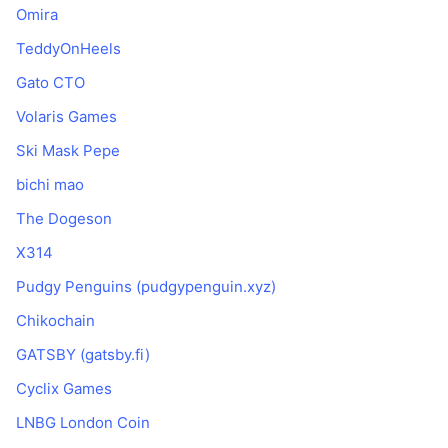
Omira
TeddyOnHeels
Gato CTO
Volaris Games
Ski Mask Pepe
bichi mao
The Dogeson
X314
Pudgy Penguins (pudgypenguin.xyz)
Chikochain
GATSBY (gatsby.fi)
Cyclix Games
LNBG London Coin