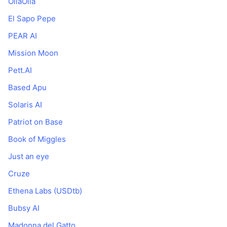
OiiaOiia
El Sapo Pepe
PEAR AI
Mission Moon
Pett.AI
Based Apu
Solaris AI
Patriot on Base
Book of Miggles
Just an eye
Cruze
Ethena Labs (USDtb)
Bubsy AI
Madonna del Gatto