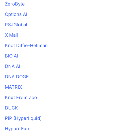
ZeroByte
Options AI
PSJGlobal
X Mail
Knot Diffie-Hellman
BIO AI
DNA AI
DNA DOGE
MATRIX
Knut From Zoo
DUCK
PiP (Hyperliquid)
Hypurr Fun