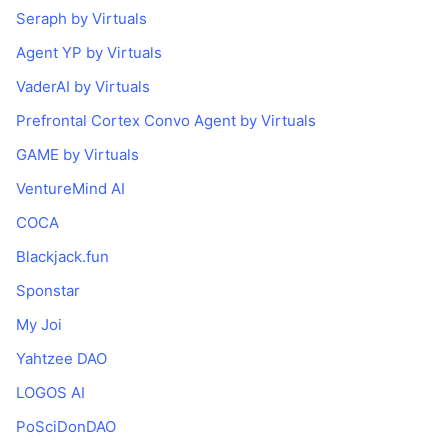
Seraph by Virtuals
Agent YP by Virtuals
VaderAI by Virtuals
Prefrontal Cortex Convo Agent by Virtuals
GAME by Virtuals
VentureMind AI
COCA
Blackjack.fun
Sponstar
My Joi
Yahtzee DAO
LOGOS AI
PoSciDonDAO