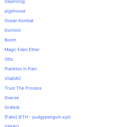
DejenDog
pigshouse
Ocean Kombat
Dormint
Boom
Magic Eden Ether
Otto
Plankton in Pain
VitaDAO
Trust The Process
Gverse
Grafeté
[Fake] (ETH - pudgypenguin.xyz)
SPERO