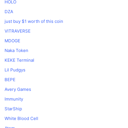
HOLO
Popüler
Kripto ETF'leri
Öğren
CMC Model Bağlam Protokolü
DZA
Yeni
Bitcoin ETF'leri
just buy $1 worth of this coin
x402
Haber
VITRAVERSE
Kripto
Ethereum ETF'leri
Akademi
MDOGE
Siyaset
Teknik analiz
Naka Token
Araştırma
Spor
KEKE Terminal
RSI
Videolar
Lil Pudgys
Finans
MACD
Sözlük
BEPE
Teknoloji
Avery Games
Türevler
Kampanyalar
Immunity
NFT
StarShip
Genel Bakış
Airdrop
White Blood Cell
Genel NFT İstatistikleri
Tasfiyeler
Elmas Ödülleri