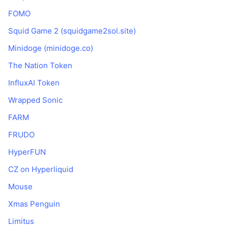
FOMO
Squid Game 2 (squidgame2sol.site)
Minidoge (minidoge.co)
The Nation Token
InfluxAI Token
Wrapped Sonic
FARM
FRUDO
HyperFUN
CZ on Hyperliquid
Mouse
Xmas Penguin
Limitus