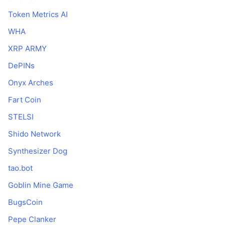
Token Metrics AI
WHA
XRP ARMY
DePINs
Onyx Arches
Fart Coin
STELSI
Shido Network
Synthesizer Dog
tao.bot
Goblin Mine Game
BugsCoin
Pepe Clanker