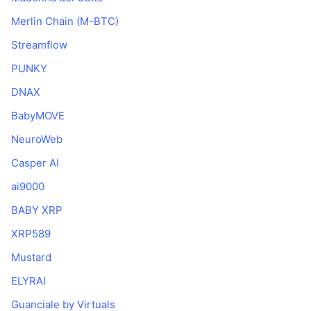
Merlin Chain (M-BTC)
Streamflow
PUNKY
DNAX
BabyMOVE
NeuroWeb
Casper AI
ai9000
BABY XRP
XRP589
Mustard
ELYRAI
Guanciale by Virtuals