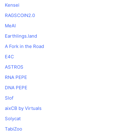
Kensei
RAGSCOIN2.0
MeAI
Earthlings.land
A Fork in the Road
E4C
ASTROS
RNA PEPE
DNA PEPE
Slof
aixCB by Virtuals
Solycat
TabiZoo