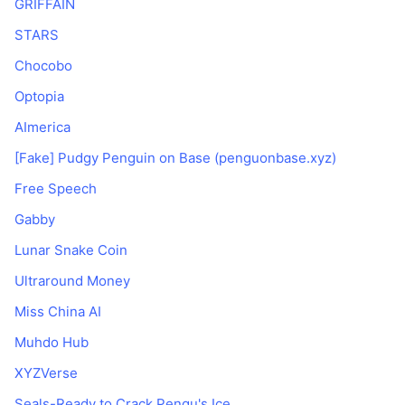
GRIFFAIN
STARS
Chocobo
Optopia
AImerica
[Fake] Pudgy Penguin on Base (penguonbase.xyz)
Free Speech
Gabby
Lunar Snake Coin
Ultraround Money
Miss China AI
Muhdo Hub
XYZVerse
Seals-Ready to Crack Pengu's Ice