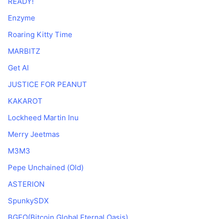
READY!
Enzyme
Roaring Kitty Time
MARBITZ
Get AI
JUSTICE FOR PEANUT
KAKAROT
Lockheed Martin Inu
Merry Jeetmas
M3M3
Pepe Unchained (Old)
ASTERION
SpunkySDX
BGEO(Bitcoin Global Eternal Oasis)