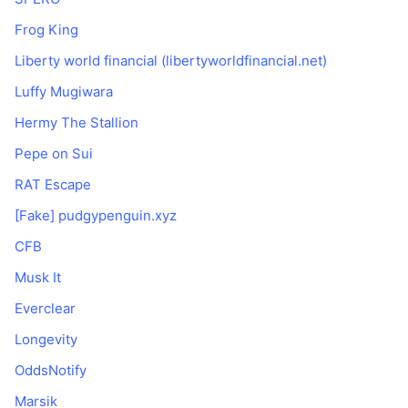
Frog King
Liberty world financial (libertyworldfinancial.net)
Luffy Mugiwara
Hermy The Stallion
Pepe on Sui
RAT Escape
[Fake] pudgypenguin.xyz
CFB
Musk It
Everclear
Longevity
OddsNotify
Marsik