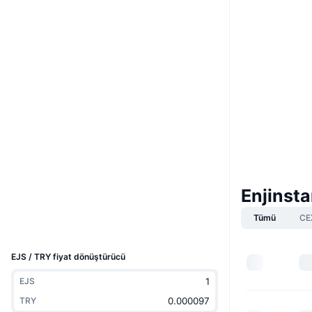
Web sitesi
Website
Sosyal ağlar
0x9661...Fb79C2
Sözleşmeler
3.5
Derecelendirme (CertiK)
Denetimler
etherscan.io
Gezginler
Enjinsta
Cüzdanlar
Tümü
CE
UCID
11088
EJS / TRY fiyat dönüştürücü
EJS
TRY