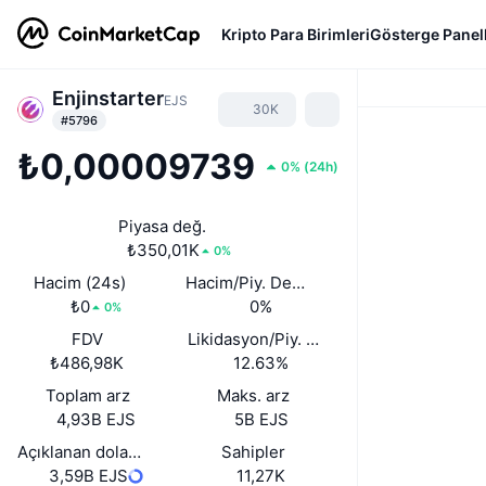
Kripto Para Birimleri
Gösterge Panell
Enjinstarter
EJS
30K
#5796
₺0,00009739
0%
(
24h
)
Piyasa değ.
₺350,01K
0%
Hacim (24s)
Hacim/Piy. Değ. (24s)
₺0
0%
0%
FDV
Likidasyon/Piy. Değ.
₺486,98K
12.63%
Toplam arz
Maks. arz
4,93B EJS
5B EJS
Açıklanan dolaşımdaki arz
Sahipler
3,59B EJS
11,27K