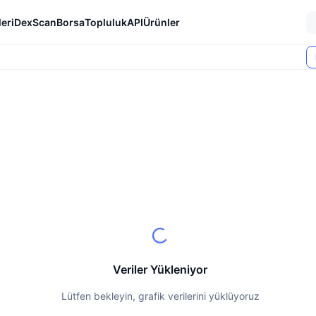
eri
DexScan
Borsa
Topluluk
API
Ürünler
Veriler Yükleniyor
Lütfen bekleyin, grafik verilerini yüklüyoruz