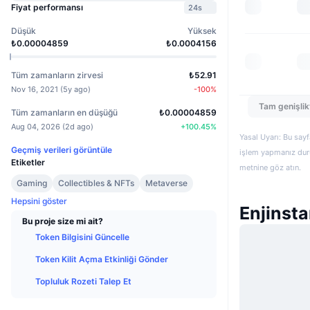
Fiyat performansı
24s
Düşük
Yüksek
₺0.00004859
₺0.0004156
Tüm zamanların zirvesi
₺52.91
Nov 16, 2021
(
5y ago
)
-100
%
Tam genişlik
Tüm zamanların en düşüğü
₺0.00004859
Aug 04, 2026
(
2d ago
)
+
100.45
%
Yasal Uyarı: Bu sayf
Geçmiş verileri görüntüle
işlem yapmanız duru
Etiketler
metnine göz atın.
Gaming
Collectibles & NFTs
Metaverse
Hepsini göster
Enjinsta
Bu proje size mi ait?
Token Bilgisini Güncelle
Token Kilit Açma Etkinliği Gönder
Topluluk Rozeti Talep Et