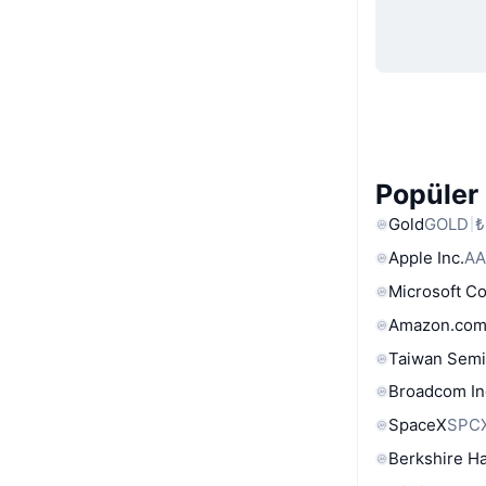
Popüler 
Gold
GOLD
₺
Apple Inc.
AA
Microsoft C
Amazon.com
Taiwan Semi
Broadcom In
SpaceX
SPC
Berkshire Ha