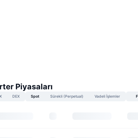
rter Piyasaları
X
DEX
Spot
Sürekli (Perpetual)
Vadeli İşlemler
F