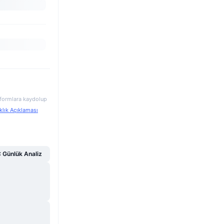
atformlara kaydolup
klık Açıklaması
Günlük Analiz