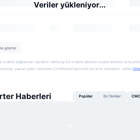
Veriler yükleniyor...
te göster
a ortaklık bağlantıları içerebilir. Herhangi bir ortaklık adresini ziyaret etmeniz ve bu pl
munda, yapılan işlem üzerinden CoinMarketCap'e belli bir ücret ödenebilir. Lütfen
Orta
rter Haberleri
Popüler
En Yeniler
CMC 