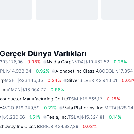
Gerçek Dünya Varlıkları
203.176,96
0.08%
Nvidia Corp
NVDA
₺10.462,52
0.28%
PL
₺14.938,34
0.92%
Alphabet Inc Class A
GOOGL
₺17.354
orp
MSFT
₺23.145,35
0.24%
Silver
SILVER
₺2.943,61
0.03
 Inc
AMZN
₺13.064,77
0.68%
conductor Manufacturing Co Ltd
TSM
₺19.655,12
0.25%
c
AVGO
₺19.949,59
0.21%
Meta Platforms, Inc.
META
₺28.24
X
₺5.230,66
1.51%
Tesla, Inc.
TSLA
₺15.324,81
0.14%
thaway Inc Class B
BRK.B
₺24.687,89
0.03%