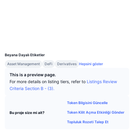
En İyi Trader'lar
Diğer yazılar
Borsa Girişleri/Çıkışları
DEX API
Dönüştürücü
Öne Çıkanlar
Spot
Sosyal ağlar
Duyarlılık
Kurumsal
Bülten
Göstergeler
Popüler
Türevler
Sözleşmeler
0x87E1...b8C18C
3.0
Derecelendirme (CertiK)
Fiyatlandırma
CMC Launch
Yakında
Korku ve Hırs Endeksi.
Gezginler
blastscan.io
UCID
Kaynaklar
CMC Labs
29950
En Son Eklenen
Altcoin Sezonu Endeksi
Beyana Dayalı Etiketler
CMC Max
Yükselen/Düşen
Piyasa Döngüsü Göstergeleri
Asset Management
DeFi
Derivatives
Hepsini göster
Dokümantasyon
This is a preview page.
Öne Çıkan Haberler
En Çok Tıklanan
Bitcoin Hakimiyeti
For more details on listing tiers, refer to
Listings Review
SSS
Criteria Section B - (3).
Telegram Botu
Topluluk duygusu
CoinMarketCap 20 Endeksi
AI Entegrasyonları
Token Bilgisini Güncelle
Reklam
Zincir Sıralaması
CoinMarketCap 100 Endeksi
Token Kilit Açma Etkinliği Gönder
Bu proje size mi ait?
CMC Ajan Merkezi
Topluluk Rozeti Talep Et
Tahmin Piyasaları
ETF Akışları
Site Widget’ları
Yetenek Pazaryeri