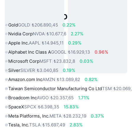
Popüler Gerçek Dünya Varlıkları
Gold
GOLD
₺206.890,45
0.22%
Nvidia Corp
NVDA
₺10.677,6
2.27%
Apple Inc.
AAPL
₺14.945,11
0.29%
Alphabet Inc Class A
GOOGL
₺16.929,13
0.96%
Microsoft Corp
MSFT
₺23.832,8
0.03%
Silver
SILVER
₺3.040,85
0.19%
Amazon.com Inc
AMZN
₺13.089,82
0.82%
Taiwan Semiconductor Manufacturing Co Ltd
TSM
₺20.069
Broadcom Inc
AVGO
₺20.357,65
1.71%
SpaceX
SPCX
₺6.398,35
15.83%
Meta Platforms, Inc.
META
₺28.232,19
0.37%
Tesla, Inc.
TSLA
₺15.697,49
2.83%