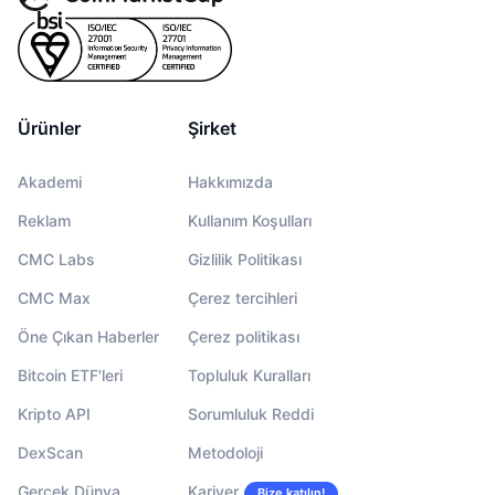
Ürünler
Şirket
Akademi
Hakkımızda
Reklam
Kullanım Koşulları
CMC Labs
Gizlilik Politikası
CMC Max
Çerez tercihleri
Öne Çıkan Haberler
Çerez politikası
Bitcoin ETF'leri
Topluluk Kuralları
Kripto API
Sorumluluk Reddi
DexScan
Metodoloji
Gerçek Dünya
Kariyer
Bize katılın!