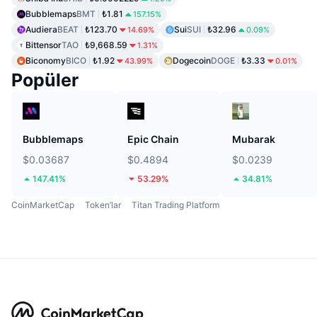
Bubblemaps
BMT
₺1.81
157.15%
Audiera
BEAT
₺123.70
Sui
SUI
₺32.96
14.69%
0.09%
Bittensor
TAO
₺9,668.59
1.31%
Biconomy
BICO
₺1.92
Dogecoin
DOGE
₺3.33
43.99%
0.01%
Popüler
Bubblemaps
Epic Chain
Mubarak
$0.03687
$0.4894
$0.0239
147.41%
53.29%
34.81%
CoinMarketCap
Token’lar
Titan Trading Platform