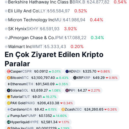
Berkshire Hathaway Inc Class B
BRK.B
₺24.877,82
0.54%
Eli Lilly And Co
LLY
₺56.584,97
0.52%
Micron Technology Inc
MU
₺41.986,94
0.44%
SK Hynix
SKHY
₺6.591,93
3.92%
JPmorgan Chase & Co
JPM
₺17.088,22
0.34%
Walmart Inc
WMT
₺5.333,43
0.20%
En Çok Ziyaret Edilen Kripto
Paralar
Casper
CSPR
₺0.0912
ADI
ADI
₺325.70
0.01%
0.86%
Bitcoin
BTC
₺3,100,797.40
XRP
XRP
₺49.29
0.43%
0.16%
Ethereum
ETH
₺91,540.09
0.35%
Solana
SOL
₺3,659.27
Pi
PI
₺4.27
1.08%
2.27%
Tutorial
TUT
₺9.01
19.27%
PAX Gold
PAXG
₺206,433.38
0.34%
Cardano
ADA
₺9.42
Zcash
ZEC
₺24,260.65
0.15%
0.26%
Pump.fun
PUMP
₺0.1352
14.60%
Hyperliquid
HYPE
₺2,581.34
1.17%
Shiba Inu
SHIB
₺0.0002229
1.29%