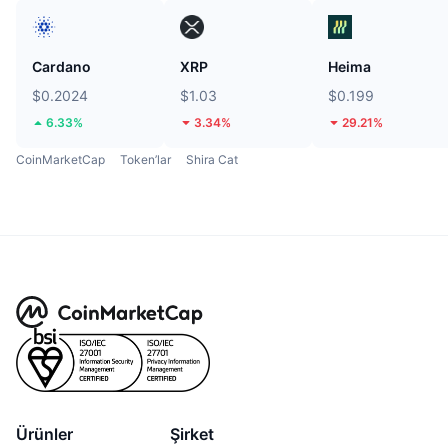
Cardano
XRP
Heima
$0.2024
$1.03
$0.199
6.33%
3.34%
29.21%
CoinMarketCap
Token’lar
Shira Cat
Ürünler
Şirket