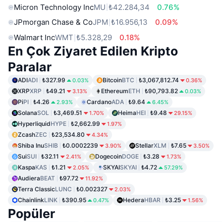
Micron Technology Inc
MU
₺42.284,34
0.76%
JPmorgan Chase & Co
JPM
₺16.956,13
0.09%
Walmart Inc
WMT
₺5.328,29
0.18%
En Çok Ziyaret Edilen Kripto
Paralar
ADI
ADI
₺327.99
Bitcoin
BTC
₺3,067,812.74
0.03%
0.36%
XRP
XRP
₺49.21
Ethereum
ETH
₺90,793.82
3.13%
0.03%
Pi
PI
₺4.26
Cardano
ADA
₺9.64
2.93%
6.45%
Solana
SOL
₺3,469.51
Heima
HEI
₺9.48
1.70%
29.15%
Hyperliquid
HYPE
₺2,662.99
1.97%
Zcash
ZEC
₺23,534.80
4.34%
Shiba Inu
SHIB
₺0.0002239
Stellar
XLM
₺7.65
3.90%
3.50%
Sui
SUI
₺32.11
Dogecoin
DOGE
₺3.28
2.41%
1.73%
Kaspa
KAS
₺1.21
SKYAI
SKYAI
₺4.72
2.05%
57.29%
Audiera
BEAT
₺97.72
11.92%
Terra Classic
LUNC
₺0.002327
2.03%
Chainlink
LINK
₺390.95
Hedera
HBAR
₺3.25
0.47%
1.56%
Popüler