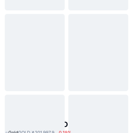
Popüler Gerçek Dünya Varlıkları
Gold
GOLD
₺201.997,9
0.19%