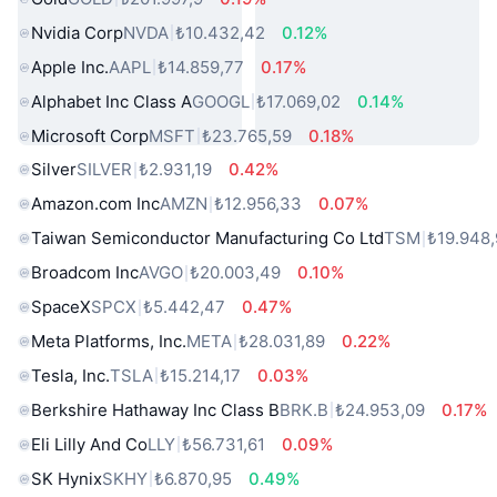
Nvidia Corp
NVDA
₺10.432,42
0.12%
Apple Inc.
AAPL
₺14.859,77
0.17%
Alphabet Inc Class A
GOOGL
₺17.069,02
0.14%
Microsoft Corp
MSFT
₺23.765,59
0.18%
Silver
SILVER
₺2.931,19
0.42%
Amazon.com Inc
AMZN
₺12.956,33
0.07%
Taiwan Semiconductor Manufacturing Co Ltd
TSM
₺19.948
Broadcom Inc
AVGO
₺20.003,49
0.10%
SpaceX
SPCX
₺5.442,47
0.47%
Meta Platforms, Inc.
META
₺28.031,89
0.22%
Tesla, Inc.
TSLA
₺15.214,17
0.03%
Berkshire Hathaway Inc Class B
BRK.B
₺24.953,09
0.17%
Eli Lilly And Co
LLY
₺56.731,61
0.09%
SK Hynix
SKHY
₺6.870,95
0.49%