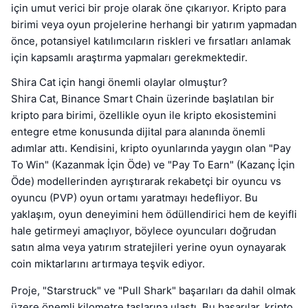
için umut verici bir proje olarak öne çıkarıyor. Kripto para
birimi veya oyun projelerine herhangi bir yatırım yapmadan
önce, potansiyel katılımcıların riskleri ve fırsatları anlamak
için kapsamlı araştırma yapmaları gerekmektedir.
Shira Cat için hangi önemli olaylar olmuştur?
Shira Cat, Binance Smart Chain üzerinde başlatılan bir
kripto para birimi, özellikle oyun ile kripto ekosistemini
entegre etme konusunda dijital para alanında önemli
adımlar attı. Kendisini, kripto oyunlarında yaygın olan "Pay
To Win" (Kazanmak İçin Öde) ve "Pay To Earn" (Kazanç İçin
Öde) modellerinden ayrıştırarak rekabetçi bir oyuncu vs
oyuncu (PVP) oyun ortamı yaratmayı hedefliyor. Bu
yaklaşım, oyun deneyimini hem ödüllendirici hem de keyifli
hale getirmeyi amaçlıyor, böylece oyuncuları doğrudan
satın alma veya yatırım stratejileri yerine oyun oynayarak
coin miktarlarını artırmaya teşvik ediyor.
Proje, "Starstruck" ve "Pull Shark" başarıları da dahil olmak
üzere önemli kilometre taşlarına ulaştı. Bu başarılar, kripto