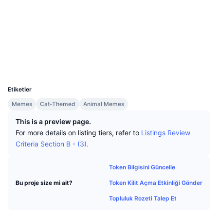
En İyi Trader'lar
Diğer yazılar
Borsa Girişleri/Çıkışları
DEX API
Dönüştürücü
Sosyal ağlar
Öne Çıkanlar
Spot
Sözleşmeler
0x18d9...d9015a
Duyarlılık
Kurumsal
Bülten
2.1
Göstergeler
Popüler
Türevler
Derecelendirme (CertiK)
Gezginler
bscscan.com
Fiyatlandırma
CMC Launch
Yakında
Korku ve Hırs Endeksi.
Cüzdanlar
UCID
Kaynaklar
CMC Labs
23728
En Son Eklenen
Altcoin Sezonu Endeksi
Etiketler
CMC Max
Yükselen/Düşen
Piyasa Döngüsü Göstergeleri
Memes
Cat-Themed
Animal Memes
Dokümantasyon
This is a preview page.
Öne Çıkan Haberler
En Çok Tıklanan
Bitcoin Hakimiyeti
For more details on listing tiers, refer to
Listings Review
SSS
Criteria Section B - (3).
Telegram Botu
Topluluk duygusu
CoinMarketCap 20 Endeksi
AI Entegrasyonları
Token Bilgisini Güncelle
Reklam
Zincir Sıralaması
CoinMarketCap 100 Endeksi
Token Kilit Açma Etkinliği Gönder
Bu proje size mi ait?
CMC Ajan Merkezi
Topluluk Rozeti Talep Et
Tahmin Piyasaları
ETF Akışları
Site Widget’ları
Yetenek Pazaryeri