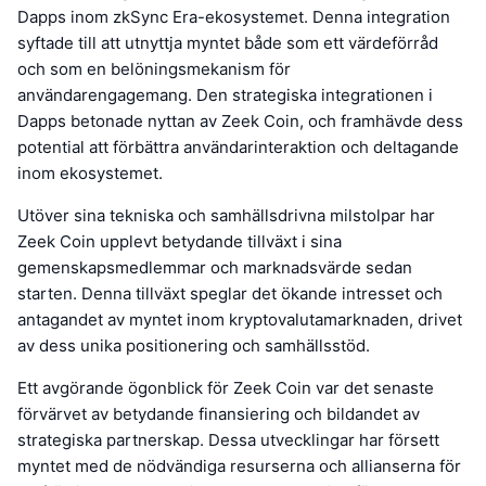
Dapps inom zkSync Era-ekosystemet. Denna integration
syftade till att utnyttja myntet både som ett värdeförråd
och som en belöningsmekanism för
användarengagemang. Den strategiska integrationen i
Dapps betonade nyttan av Zeek Coin, och framhävde dess
potential att förbättra användarinteraktion och deltagande
inom ekosystemet.
Utöver sina tekniska och samhällsdrivna milstolpar har
Zeek Coin upplevt betydande tillväxt i sina
gemenskapsmedlemmar och marknadsvärde sedan
starten. Denna tillväxt speglar det ökande intresset och
antagandet av myntet inom kryptovalutamarknaden, drivet
av dess unika positionering och samhällsstöd.
Ett avgörande ögonblick för Zeek Coin var det senaste
förvärvet av betydande finansiering och bildandet av
strategiska partnerskap. Dessa utvecklingar har försett
myntet med de nödvändiga resurserna och allianserna för