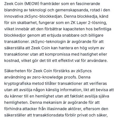
Zeek Coin (MEOW) framträder som en fascinerande
blandning av teknologi och gemenskapsanda, rotad i den
innovativa zkSync-blockkedjan. Denna blockkedja, känd
för sin skalbarhet, fungerar som en ZK Layer 2-lösning,
vilket innebär att den förbättrar kapaciteten hos befintliga
blockkedjor genom att erbjuda snabbare och billigare
transaktioner. zkSync-teknologin är avgörande för att
säkerställa att Zeek Coin kan hantera en hög volym av
transaktioner utan att kompromissa med hastighet eller
kostnad, vilket gör det till ett effektivt val för användare.
Säkerheten för Zeek Coin förstärks av zkSyncs
användning av zero-knowledge proofs. Denna
kryptografiska metod tillåter transaktioner att verifieras
utan att avslöja någon känslig information, likt att bevisa att
du känner till en hemlighet utan att faktiskt avslöja själva
hemligheten. Denna mekanism är avgörande för att
förhindra attacker från illasinnade aktörer, eftersom den
säkerställer att transaktionsdata förblir privat och säker,