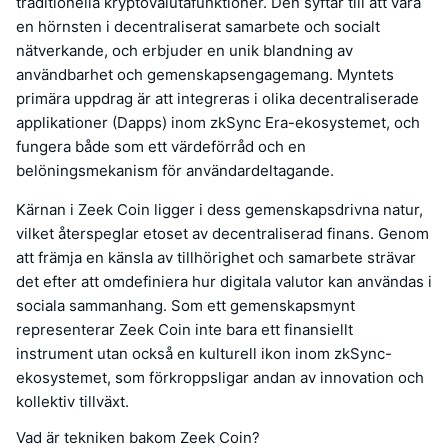
traditionella kryptovalutafunktioner. Den syftar till att vara
en hörnsten i decentraliserat samarbete och socialt
nätverkande, och erbjuder en unik blandning av
användbarhet och gemenskapsengagemang. Myntets
primära uppdrag är att integreras i olika decentraliserade
applikationer (Dapps) inom zkSync Era-ekosystemet, och
fungera både som ett värdeförråd och en
belöningsmekanism för användardeltagande.
Kärnan i Zeek Coin ligger i dess gemenskapsdrivna natur,
vilket återspeglar etoset av decentraliserad finans. Genom
att främja en känsla av tillhörighet och samarbete strävar
det efter att omdefiniera hur digitala valutor kan användas i
sociala sammanhang. Som ett gemenskapsmynt
representerar Zeek Coin inte bara ett finansiellt
instrument utan också en kulturell ikon inom zkSync-
ekosystemet, som förkroppsligar andan av innovation och
kollektiv tillväxt.
Vad är tekniken bakom Zeek Coin?