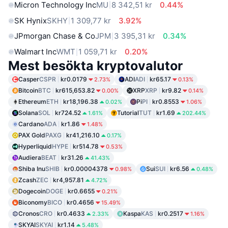
Micron Technology Inc
MU
8 342,51 kr
0.44%
SK Hynix
SKHY
1 309,77 kr
3.92%
JPmorgan Chase & Co
JPM
3 395,31 kr
0.34%
Walmart Inc
WMT
1 059,71 kr
0.20%
Mest besökta kryptovalutor
Casper
CSPR
kr0.0179
ADI
ADI
kr65.17
2.73%
0.13%
Bitcoin
BTC
kr615,653.82
XRP
XRP
kr9.82
0.00%
0.14%
Ethereum
ETH
kr18,196.38
Pi
PI
kr0.8553
0.02%
1.06%
Solana
SOL
kr724.52
Tutorial
TUT
kr1.69
1.61%
202.44%
Cardano
ADA
kr1.86
1.48%
PAX Gold
PAXG
kr41,216.10
0.17%
Hyperliquid
HYPE
kr514.78
0.53%
Audiera
BEAT
kr31.26
41.43%
Shiba Inu
SHIB
kr0.00004378
Sui
SUI
kr6.56
0.98%
0.48%
Zcash
ZEC
kr4,957.81
4.72%
Dogecoin
DOGE
kr0.6655
0.21%
Biconomy
BICO
kr0.4656
15.49%
Cronos
CRO
kr0.4633
Kaspa
KAS
kr0.2517
2.33%
1.16%
SKYAI
SKYAI
kr1.14
5.48%