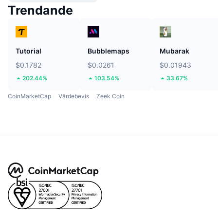
Trendande
Tutorial
Bubblemaps
Mubarak
$0.1782
$0.0261
$0.01943
202.44%
103.54%
33.67%
CoinMarketCap
Värdebevis
Zeek Coin