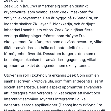
Zeek Coin?
Zeek Coin (MEOW) utmärker sig som en distinkt
kryptovaluta, som symboliserar Zeek, maskoten för
zkSync-ekosystemet. Den är byggd på zkSync Era, en
ledande skalbar ZK Layer 2-blockkedja, och är djupt
inbäddad i samhällets ethos. Zeek Coin tjänar flera
verkliga tillämpningar, främst inom zkSync Era-
ekosystemet. Den fungerar som en värdebevarare, vilket
tillåter användare att hålla och potentiellt öka sin
förmögenhet över tid. Dessutom fungerar den som en
belöningsmekanism för användarengagemang, vilket
uppmuntrar aktivt deltagande inom ekosystemet.
Utöver sin roll i zkSync Era erkänns Zeek Coin som en
samhällsdriven kryptovaluta, som främjar decentraliserat
socialt samarbete. Denna aspekt uppmuntrar användare
att interagera med varandra, vilket skapar ett livligt och
interaktivt samhälle. Myntets integration i olika
decentraliserade applikationer (Dapps) inom zkSync Era
förstärker ytterligare dess användbarhet, vilket gör det till