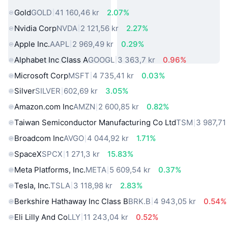
Gold
GOLD
41 160,46 kr
2.07%
Nvidia Corp
NVDA
2 121,56 kr
2.27%
Apple Inc.
AAPL
2 969,49 kr
0.29%
Alphabet Inc Class A
GOOGL
3 363,7 kr
0.96%
Microsoft Corp
MSFT
4 735,41 kr
0.03%
Silver
SILVER
602,69 kr
3.05%
Amazon.com Inc
AMZN
2 600,85 kr
0.82%
Taiwan Semiconductor Manufacturing Co Ltd
TSM
3 987,71
Broadcom Inc
AVGO
4 044,92 kr
1.71%
SpaceX
SPCX
1 271,3 kr
15.83%
Meta Platforms, Inc.
META
5 609,54 kr
0.37%
Tesla, Inc.
TSLA
3 118,98 kr
2.83%
Berkshire Hathaway Inc Class B
BRK.B
4 943,05 kr
0.54%
Eli Lilly And Co
LLY
11 243,04 kr
0.52%