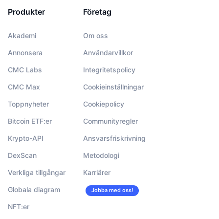
Produkter
Företag
Akademi
Om oss
Annonsera
Användarvillkor
CMC Labs
Integritetspolicy
CMC Max
Cookieinställningar
Toppnyheter
Cookiepolicy
Bitcoin ETF:er
Communityregler
Krypto-API
Ansvarsfriskrivning
DexScan
Metodologi
Verkliga tillgångar
Karriärer
Globala diagram
Jobba med oss!
NFT:er