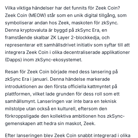
Vilka viktiga händelser har det funnits för Zeek Coin?
Zeek Coin (MEOW) står som en unik digital tillgång, som
symboliserar andan hos Zeek, maskoten för zkSync.
Denna kryptovaluta är byggd på zkSync Era, en
framstående skalbar ZK Layer 2-blockkedja, och
representerar ett samhällsdrivet initiativ som syftar till att
integrera Zeek Coin i olika decentraliserade applikationer
(Dapps) inom zkSync-ekosystemet.
Resan för Zeek Coin började med dess lansering på
zkSync Era i januari. Denna händelse markerade
introduktionen av den första officiella kattmyntet på
plattformen, vilket lade grunden för dess roll som ett
samhällsmynt. Lanseringen var inte bara en teknisk
milstolpe utan också en kulturell, eftersom den
förkroppsligade den kollektiva ambitionen hos zkSync-
gemenskapen att hedra sin maskot, Zeek.
Efter lanseringen blev Zeek Coin snabbt integrerad i olika