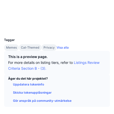
Topphandlare
Artiklar
Börsinflöden/utflöden
DEX API
Valutaomvandlare
Sociala medier
Topplistor
Spot
Kontrakt
0x79db...d4d692
Sentiment
Företag
Nyhetsbrev
3.1
Indikatorer
Trendande
Derivat
Betyg (CertiK)
Explorers
explorer.zksync.io
Priser
CMC Launch
Kommande
Index över rädsla & girighet.
UCID
28968
Resurser
CMC Labs
Taggar
Nyligen tillagd
Index för altcoin-säsong
Memes
Cat-Themed
Privacy
Visa alla
CMC Max
Vinnare & förlorare
Marknadscykelindikatorer
This is a preview page.
Dokumentation
For more details on listing tiers, refer to
Listings Review
Toppnyheter
Mest besökta
Bitcoin-dominans
Criteria Section B - (3).
Vanliga frågor
Telegrambot
Communityns riktning
CoinMarketCap 20 Index
Äger du det här projektet?
Uppdatera tokeninfo
AI-integrationer
Annonsera
Kedjerankning
CoinMarketCap 100 Index
Skicka tokenupplåsningar
CMC Agent Hub
Gör anspråk på community-utmärkelse
Prediktionsmarknader
ETF-flöden
Webbplatskomponenter
Marknadsplats för färdigheter