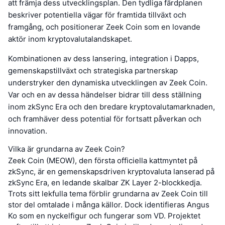
att främja dess utvecklingsplan. Den tydliga färdplanen
beskriver potentiella vägar för framtida tillväxt och
framgång, och positionerar Zeek Coin som en lovande
aktör inom kryptovalutalandskapet.
Kombinationen av dess lansering, integration i Dapps,
gemenskapstillväxt och strategiska partnerskap
understryker den dynamiska utvecklingen av Zeek Coin.
Var och en av dessa händelser bidrar till dess ställning
inom zkSync Era och den bredare kryptovalutamarknaden,
och framhäver dess potential för fortsatt påverkan och
innovation.
Vilka är grundarna av Zeek Coin?
Zeek Coin (MEOW), den första officiella kattmyntet på
zkSync, är en gemenskapsdriven kryptovaluta lanserad på
zkSync Era, en ledande skalbar ZK Layer 2-blockkedja.
Trots sitt lekfulla tema förblir grundarna av Zeek Coin till
stor del omtalade i många källor. Dock identifieras Angus
Ko som en nyckelfigur och fungerar som VD. Projektet