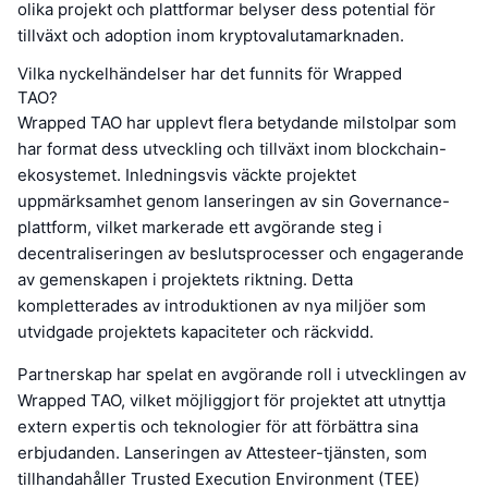
olika projekt och plattformar belyser dess potential för
tillväxt och adoption inom kryptovalutamarknaden.
Vilka nyckelhändelser har det funnits för Wrapped
TAO?
Wrapped TAO har upplevt flera betydande milstolpar som
har format dess utveckling och tillväxt inom blockchain-
ekosystemet. Inledningsvis väckte projektet
uppmärksamhet genom lanseringen av sin Governance-
plattform, vilket markerade ett avgörande steg i
decentraliseringen av beslutsprocesser och engagerande
av gemenskapen i projektets riktning. Detta
kompletterades av introduktionen av nya miljöer som
utvidgade projektets kapaciteter och räckvidd.
Partnerskap har spelat en avgörande roll i utvecklingen av
Wrapped TAO, vilket möjliggjort för projektet att utnyttja
extern expertis och teknologier för att förbättra sina
erbjudanden. Lanseringen av Attesteer-tjänsten, som
tillhandahåller Trusted Execution Environment (TEE)