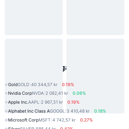
Populära tillgångar från den
verkliga världen
Gold
GOLD
40 344,57 kr
0.19%
Nvidia Corp
NVDA
2 082,41 kr
0.06%
Apple Inc.
AAPL
2 967,31 kr
0.19%
Alphabet Inc Class A
GOOGL
3 410,48 kr
0.18%
Microsoft Corp
MSFT
4 742,57 kr
0.27%
Silver
SILVER
585,44 kr
0.42%