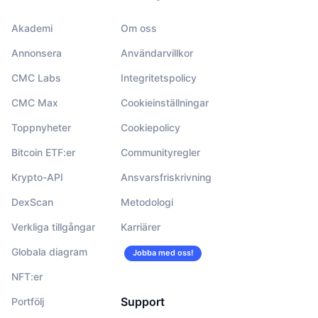
Akademi
Om oss
Annonsera
Användarvillkor
CMC Labs
Integritetspolicy
CMC Max
Cookieinställningar
Toppnyheter
Cookiepolicy
Bitcoin ETF:er
Communityregler
Krypto-API
Ansvarsfriskrivning
DexScan
Metodologi
Verkliga tillgångar
Karriärer
Globala diagram
Jobba med oss!
NFT:er
Support
Portfölj