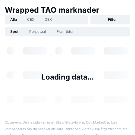
Wrapped TAO marknader
Alla
CEX
DEX
Filter
Spot
Perpetual
Framtider
Loading data...
Observera: Denna sida kan innehålla affiliate-länkar. CoinMarketCap kan
kompenseras om du besöker affiliate-länkar och vidtar vissa åtgärder som att