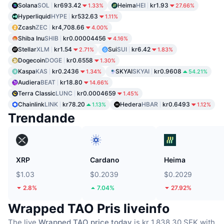
Solana
SOL
kr693.42
Heima
HEI
kr1.93
1.33%
27.66%
Hyperliquid
HYPE
kr532.63
1.11%
Zcash
ZEC
kr4,708.66
4.00%
Shiba Inu
SHIB
kr0.00004456
4.16%
Stellar
XLM
kr1.54
Sui
SUI
kr6.42
2.71%
1.83%
Dogecoin
DOGE
kr0.6558
1.30%
Kaspa
KAS
kr0.2436
SKYAI
SKYAI
kr0.9608
1.34%
54.21%
Audiera
BEAT
kr18.80
14.66%
Terra Classic
LUNC
kr0.0004659
1.45%
Chainlink
LINK
kr78.20
Hedera
HBAR
kr0.6493
1.13%
1.12%
Trendande
XRP
Cardano
Heima
$1.03
$0.2039
$0.2029
2.8%
7.04%
27.92%
Wrapped TAO Pris liveinfo
The live
Wrapped TAO price today
is kr 1,838.30 SEK with