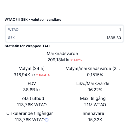
Trendande
Krypto-ETF:er
Skola
CMC MCP
Nytt
Bitcoin ETF:er
WTAO till SEK - valutaomvandlare
x402
Nyheter
WTAO
Krypto
Ethereum ETF:er
Akademi
SEK
Statistik för Wrapped TAO
Politik
Teknisk analys
Analys
Marknadsvärde
209,13M kr
Sport
1.12%
RSI
Videor
Volym (24 h)
Volym/marknadsvärde (24h)
Finans
316,94K kr
0,1515%
63.31%
MACD
Ordlista
FDV
Likv./Mark.värde
Teknik
38,6B kr
16.22%
Derivat
Kampanjer
Totalt utbud
Max. tillgång
113,76K WTAO
21M WTAO
NFT
Översikt
Airdrops
Cirkulerande tillgångar
Innehavare
113,76K WTAO
Övergripande NFT-statistik
15,32K
Likvidationer
Diamantbelöningar