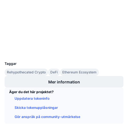
Website
Kommande försäljningar
Webbplats
Finansieringsräntor
Lär dig och tjäna
Sociala medier
Kontrakt
0x77E0...5b0A44
Kalendrar
2.8
Betyg (CertiK)
Explorers
etherscan.io
ICO-kalender
Wallets
UCID
Händelsekalender
23528
Taggar
Rehypothecated Crypto
DeFi
Ethereum Ecosystem
Mer information
Äger du det här projektet?
Uppdatera tokeninfo
Skicka tokenupplåsningar
Gör anspråk på community-utmärkelse