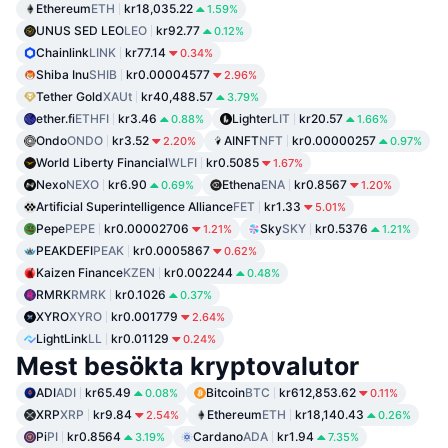
Ethereum
ETH
kr18,035.22
1.59%
UNUS SED LEO
LEO
kr92.77
0.12%
Chainlink
LINK
kr77.14
0.34%
Shiba Inu
SHIB
kr0.00004577
2.96%
Tether Gold
XAUt
kr40,488.57
3.79%
ether.fi
ETHFI
kr3.46
Lighter
LIT
kr20.57
0.88%
1.66%
Ondo
ONDO
kr3.52
AINFT
NFT
kr0.00000257
2.20%
0.97%
World Liberty Financial
WLFI
kr0.5085
1.67%
Nexo
NEXO
kr6.90
Ethena
ENA
kr0.8567
0.69%
1.20%
Artificial Superintelligence Alliance
FET
kr1.33
5.01%
Pepe
PEPE
kr0.00002706
Sky
SKY
kr0.5376
1.21%
1.21%
PEAKDEFI
PEAK
kr0.0005867
0.62%
Kaizen Finance
KZEN
kr0.002244
0.48%
RMRK
RMRK
kr0.1026
0.37%
XYRO
XYRO
kr0.001779
2.64%
LightLink
LL
kr0.01129
0.24%
Mest besökta kryptovalutor
ADI
ADI
kr65.49
Bitcoin
BTC
kr612,853.62
0.08%
0.11%
XRP
XRP
kr9.84
Ethereum
ETH
kr18,140.43
2.54%
0.26%
Pi
PI
kr0.8564
Cardano
ADA
kr1.94
3.19%
7.35%