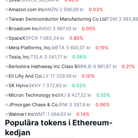
Amazon.com Inc
AMZN
2 588,69 kr
0.03%
Taiwan Semiconductor Manufacturing Co Ltd
TSM
3 983,86
Broadcom Inc
AVGO
3 997,05 kr
0.05%
SpaceX
SPCX
1 083,34 kr
0.80%
Meta Platforms, Inc.
META
5 600,07 kr
0.19%
Tesla, Inc.
TSLA
3 041,17 kr
0.06%
Berkshire Hathaway Inc Class B
BRK.B
4 981,87 kr
0.21%
Eli Lilly And Co
LLY
11 329,59 kr
0.10%
SK Hynix
SKHY
1 372,83 kr
0.53%
Micron Technology Inc
MU
8 427,22 kr
0.55%
JPmorgan Chase & Co
JPM
3 387,6 kr
0.06%
Walmart Inc
WMT
1 064,63 kr
0.14%
Populära tokens i Ethereum-
kedjan