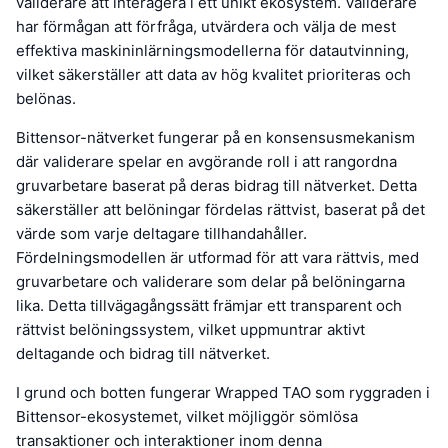
validerare att interagera i ett unikt ekosystem. Validerare
har förmågan att förfråga, utvärdera och välja de mest
effektiva maskininlärningsmodellerna för datautvinning,
vilket säkerställer att data av hög kvalitet prioriteras och
belönas.
Bittensor-nätverket fungerar på en konsensusmekanism
där validerare spelar en avgörande roll i att rangordna
gruvarbetare baserat på deras bidrag till nätverket. Detta
säkerställer att belöningar fördelas rättvist, baserat på det
värde som varje deltagare tillhandahåller.
Fördelningsmodellen är utformad för att vara rättvis, med
gruvarbetare och validerare som delar på belöningarna
lika. Detta tillvägagångssätt främjar ett transparent och
rättvist belöningssystem, vilket uppmuntrar aktivt
deltagande och bidrag till nätverket.
I grund och botten fungerar Wrapped TAO som ryggraden i
Bittensor-ekosystemet, vilket möjliggör sömlösa
transaktioner och interaktioner inom denna