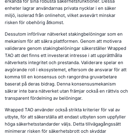
erkända för sina robusta säkerhetsfunktioner. Dessa
enheter lagrar användarnas privata nycklar i en säker
miljö, isolerad från onlinehot, vilket avsevärt minskar
risken för obehörig åtkomst.
Dessutom införlivar nätverket stakingbelöningar som en
mekanism för att säkra plattformen. Genom att motivera
validerare genom stakingbelöningar säkerställer Wrapped
TAO att det finns ett investerat intresse i att upprätthålla
nätverkets integritet och prestanda. Validerare spelar en
avgörande roll i ekosystemet, eftersom de ansvarar för att
komma till en konsensus och rangordna gruvarbetare
baserat på deras bidrag. Denna konsensusmekanism
säkrar inte bara nätverket utan främjar också en rättvis och
transparent fördelning av belöningar.
Wrapped TAO använder också strikta kriterier för val av
utbyte, för att säkerställa att endast utbyten som uppfyller
höga säkerhetsstandarder väljs. Detta tillvägagångssätt
minimerar risken för säkerhetsbrott och skyddar