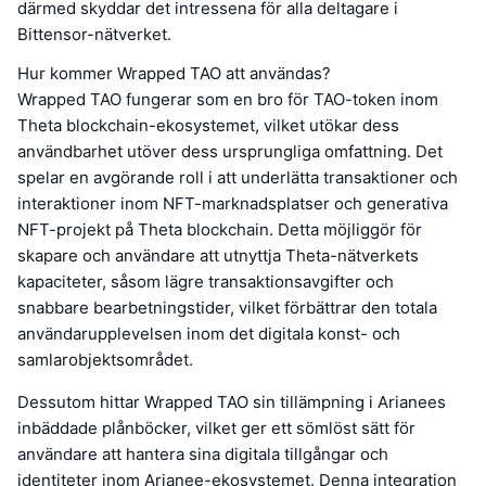
därmed skyddar det intressena för alla deltagare i
Bittensor-nätverket.
Hur kommer Wrapped TAO att användas?
Wrapped TAO fungerar som en bro för TAO-token inom
Theta blockchain-ekosystemet, vilket utökar dess
användbarhet utöver dess ursprungliga omfattning. Det
spelar en avgörande roll i att underlätta transaktioner och
interaktioner inom NFT-marknadsplatser och generativa
NFT-projekt på Theta blockchain. Detta möjliggör för
skapare och användare att utnyttja Theta-nätverkets
kapaciteter, såsom lägre transaktionsavgifter och
snabbare bearbetningstider, vilket förbättrar den totala
användarupplevelsen inom det digitala konst- och
samlarobjektsområdet.
Dessutom hittar Wrapped TAO sin tillämpning i Arianees
inbäddade plånböcker, vilket ger ett sömlöst sätt för
användare att hantera sina digitala tillgångar och
identiteter inom Arianee-ekosystemet. Denna integration