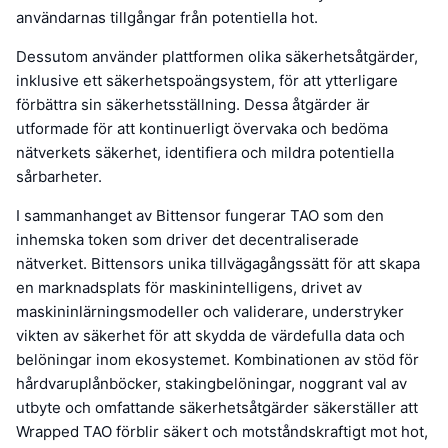
användarnas tillgångar från potentiella hot.
Dessutom använder plattformen olika säkerhetsåtgärder,
inklusive ett säkerhetspoängsystem, för att ytterligare
förbättra sin säkerhetsställning. Dessa åtgärder är
utformade för att kontinuerligt övervaka och bedöma
nätverkets säkerhet, identifiera och mildra potentiella
sårbarheter.
I sammanhanget av Bittensor fungerar TAO som den
inhemska token som driver det decentraliserade
nätverket. Bittensors unika tillvägagångssätt för att skapa
en marknadsplats för maskinintelligens, drivet av
maskininlärningsmodeller och validerare, understryker
vikten av säkerhet för att skydda de värdefulla data och
belöningar inom ekosystemet. Kombinationen av stöd för
hårdvaruplånböcker, stakingbelöningar, noggrant val av
utbyte och omfattande säkerhetsåtgärder säkerställer att
Wrapped TAO förblir säkert och motståndskraftigt mot hot,