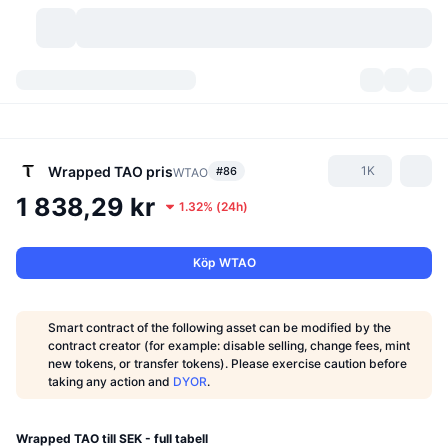
Kryptovalutor
Instrumentpaneler
Kryptovalutor
DexScan
Marknader
Rankningar
Wrapped TAO
pris
1K
#86
WTAO
1 838,29 kr
1.32%
(
24h
)
Signaler
Börser
Kategorier
New
Marknadsöversikt
Trendar
Community
Historiska ögonblicksbilder
Spotmarknad
Centraliserade börser
Köp WTAO
Ny
Feed
API
Tokenupplåsningar
Antal kryptovalutor
Spot
Smart contract of the following asset can be modified by the
contract creator (for example: disable selling, change fees, mint
Vinnare
Ämnen
Avkastning
Produkter
Bitcoins kassor
Derivat
API
new tokens, or transfer tokens). Please exercise caution before
taking any action and
DYOR
.
Meme-utforskare
Lives
Verkliga tillgångar
BNBs kassor
Produkter
Krypto-API
Decentraliserade börser
Wrapped TAO till SEK - full tabell