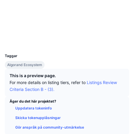
Topphandlare
Artiklar
Börsinflöden/utflöden
DEX API
Valutaomvandlare
Sociala medier
Topplistor
Spot
Kontrakt
0x3f17...ba22ad
Sentiment
Företag
Nyhetsbrev
Indikatorer
Trendande
Derivat
etherscan.io
Explorers
Priser
CMC Launch
Kommande
Index över rädsla & girighet.
Wallets
UCID
Resurser
CMC Labs
3713
Nyligen tillagd
Index för altcoin-säsong
Taggar
CMC Max
Vinnare & förlorare
Marknadscykelindikatorer
Algorand Ecosystem
Dokumentation
Toppnyheter
This is a preview page.
Mest besökta
Bitcoin-dominans
Vanliga frågor
For more details on listing tiers, refer to
Listings Review
Telegrambot
Criteria Section B - (3).
Communityns riktning
CoinMarketCap 20 Index
AI-integrationer
Äger du det här projektet?
Annonsera
Kedjerankning
CoinMarketCap 100 Index
Uppdatera tokeninfo
CMC Agent Hub
Skicka tokenupplåsningar
Prediktionsmarknader
ETF-flöden
Webbplatskomponenter
Gör anspråk på community-utmärkelse
Marknadsplats för färdigheter