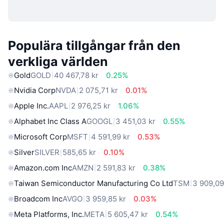
Populära tillgångar från den
verkliga världen
Gold
GOLD
40 467,78 kr
0.25%
Nvidia Corp
NVDA
2 075,71 kr
0.01%
Apple Inc.
AAPL
2 976,25 kr
1.06%
Alphabet Inc Class A
GOOGL
3 451,03 kr
0.55%
Microsoft Corp
MSFT
4 591,99 kr
0.53%
Silver
SILVER
585,65 kr
0.10%
Amazon.com Inc
AMZN
2 591,83 kr
0.38%
Taiwan Semiconductor Manufacturing Co Ltd
TSM
3 909,09
Broadcom Inc
AVGO
3 959,85 kr
0.03%
Meta Platforms, Inc.
META
5 605,47 kr
0.54%