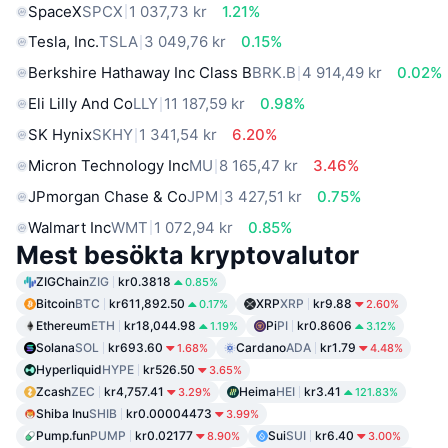
SpaceX
SPCX
1 037,73 kr
1.21%
Tesla, Inc.
TSLA
3 049,76 kr
0.15%
Berkshire Hathaway Inc Class B
BRK.B
4 914,49 kr
0.02%
Eli Lilly And Co
LLY
11 187,59 kr
0.98%
SK Hynix
SKHY
1 341,54 kr
6.20%
Micron Technology Inc
MU
8 165,47 kr
3.46%
JPmorgan Chase & Co
JPM
3 427,51 kr
0.75%
Walmart Inc
WMT
1 072,94 kr
0.85%
Mest besökta kryptovalutor
ZIGChain
ZIG
kr0.3818
0.85%
Bitcoin
BTC
kr611,892.50
XRP
XRP
kr9.88
0.17%
2.60%
Ethereum
ETH
kr18,044.98
Pi
PI
kr0.8606
1.19%
3.12%
Solana
SOL
kr693.60
Cardano
ADA
kr1.79
1.68%
4.48%
Hyperliquid
HYPE
kr526.50
3.65%
Zcash
ZEC
kr4,757.41
Heima
HEI
kr3.41
3.29%
121.83%
Shiba Inu
SHIB
kr0.00004473
3.99%
Pump.fun
PUMP
kr0.02177
Sui
SUI
kr6.40
8.90%
3.00%