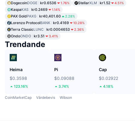
Dogecoin
DOGE
kr0.6536
Stellar
XLM
kr1.52
1.76%
4.51%
Kaspa
KAS
kr0.2469
1.14%
PAX Gold
PAXG
kr40,401.60
2.28%
Lorenzo Protocol
BANK
kr0.4169
10.28%
Terra Classic
LUNC
kr0.0004653
2.36%
Ondo
ONDO
kr3.51
3.41%
Trendande
Heima
Pi
Cap
$0.3598
$0.09088
$0.02922
123.16%
3.74%
4.18%
CoinMarketCap
Värdebevis
Wibson