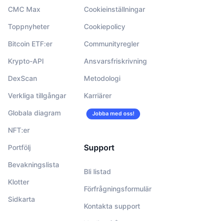
CMC Max
Cookieinställningar
Toppnyheter
Cookiepolicy
Bitcoin ETF:er
Communityregler
Krypto-API
Ansvarsfriskrivning
DexScan
Metodologi
Verkliga tillgångar
Karriärer
Globala diagram
Jobba med oss!
NFT:er
Support
Portfölj
Bevakningslista
Bli listad
Klotter
Förfrågningsformulär
Sidkarta
Kontakta support