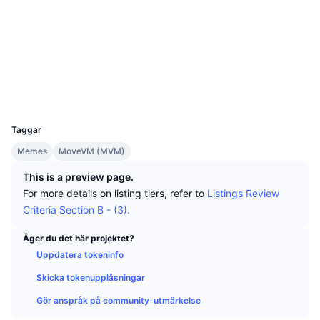
Topphandlare
Artiklar
Börsinflöden/utflöden
DEX API
Valutaomvandlare
Sociala medier
Topplistor
Spot
Kontrakt
0x9582...::WALE
Sentiment
Företag
Nyhetsbrev
Indikatorer
Trendande
suivision.xyz
Derivat
Explorers
Priser
CMC Launch
Kommande
Index över rädsla & girighet.
Wallets
UCID
Resurser
36441
CMC Labs
Nyligen tillagd
Index för altcoin-säsong
Taggar
CMC Max
Vinnare & förlorare
Marknadscykelindikatorer
Memes
MoveVM (MVM)
Dokumentation
This is a preview page.
Toppnyheter
Mest besökta
Bitcoin-dominans
For more details on listing tiers, refer to
Listings Review
Vanliga frågor
Criteria Section B - (3).
Telegrambot
Communityns riktning
CoinMarketCap 20 Index
Äger du det här projektet?
AI-integrationer
Annonsera
Kedjerankning
CoinMarketCap 100 Index
Uppdatera tokeninfo
CMC Agent Hub
Skicka tokenupplåsningar
Prediktionsmarknader
ETF-flöden
Webbplatskomponenter
Gör anspråk på community-utmärkelse
Marknadsplats för färdigheter