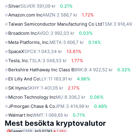
Silver
SILVER
591,09 kr
0.21%
Amazon.com Inc
AMZN
2 586,7 kr
1.72%
Taiwan Semiconductor Manufacturing Co Ltd
TSM
3 918,49
Broadcom Inc
AVGO
3 992,03 kr
0.03%
Meta Platforms, Inc.
META
5 606,7 kr
0.14%
SpaceX
SPCX
1 043,34 kr
13.61%
Tesla, Inc.
TSLA
3 048,53 kr
1.77%
Berkshire Hathaway Inc Class B
BRK.B
4 922,52 kr
0.32%
Eli Lilly And Co
LLY
11 163,91 kr
4.86%
SK Hynix
SKHY
1 401,05 kr
2.17%
Micron Technology Inc
MU
8 306,2 kr
0.06%
JPmorgan Chase & Co
JPM
3 414,99 kr
0.48%
Walmart Inc
WMT
1 069,65 kr
0.71%
Mest besökta kryptovalutor
Casper
CSPR
kr0.01743
2.88%