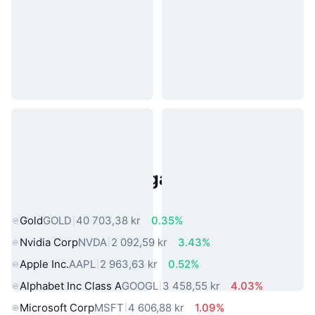
Populära tillgångar från den
verkliga världen
Gold
GOLD
40 703,38 kr
0.35%
Nvidia Corp
NVDA
2 092,59 kr
3.43%
Apple Inc.
AAPL
2 963,63 kr
0.52%
Alphabet Inc Class A
GOOGL
3 458,55 kr
4.03%
Microsoft Corp
MSFT
4 606,88 kr
1.09%