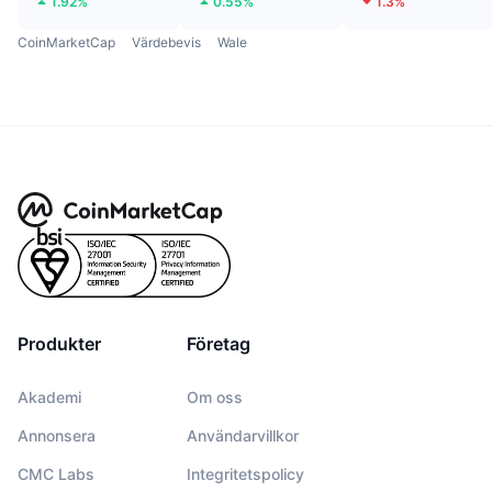
1.92%
0.55%
1.3%
CoinMarketCap
Värdebevis
Wale
Produkter
Företag
Akademi
Om oss
Annonsera
Användarvillkor
CMC Labs
Integritetspolicy