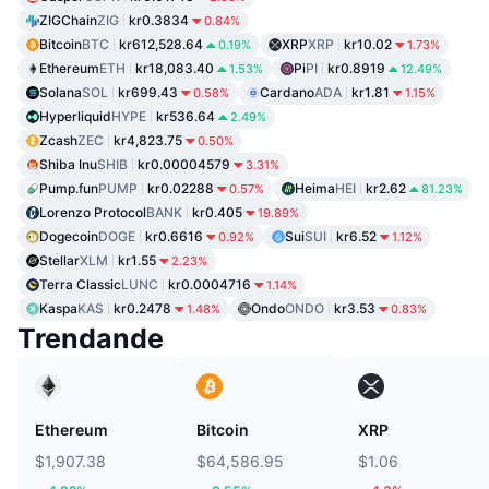
ZIGChain
ZIG
kr0.3834
0.84%
Bitcoin
BTC
kr612,528.64
XRP
XRP
kr10.02
0.19%
1.73%
Ethereum
ETH
kr18,083.40
Pi
PI
kr0.8919
1.53%
12.49%
Solana
SOL
kr699.43
Cardano
ADA
kr1.81
0.58%
1.15%
Hyperliquid
HYPE
kr536.64
2.49%
Zcash
ZEC
kr4,823.75
0.50%
Shiba Inu
SHIB
kr0.00004579
3.31%
Pump.fun
PUMP
kr0.02288
Heima
HEI
kr2.62
0.57%
81.23%
Lorenzo Protocol
BANK
kr0.405
19.89%
Dogecoin
DOGE
kr0.6616
Sui
SUI
kr6.52
0.92%
1.12%
Stellar
XLM
kr1.55
2.23%
Terra Classic
LUNC
kr0.0004716
1.14%
Kaspa
KAS
kr0.2478
Ondo
ONDO
kr3.53
1.48%
0.83%
Trendande
Ethereum
Bitcoin
XRP
$1,907.38
$64,586.95
$1.06